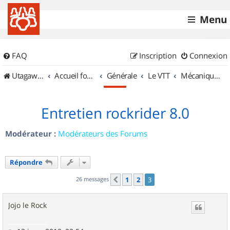
Menu
FAQ
Inscription
Connexion
UtagawaVTT (Randos VTT et VTTAE avec traces GPS)
Accueil forum
Générale
Le VTT
Mécanique et Entretiens
Entretien rockrider 8.0
Modérateur :
Modérateurs des Forums
Répondre
26 messages
1
2
3
Précédent
Jojo le Rock