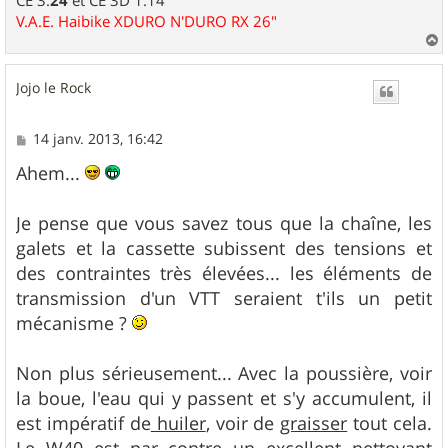
CE 3.
24
et CE 3D 1.14
V.A.E. Haibike XDURO N'DURO RX 26"
a
u
Jojo le Rock
t
M
14 janv. 2013, 16:42
e
s
Ahem...
s
a
g
Je pense que vous savez tous que la chaîne, les
e
galets et la cassette subissent des tensions et
des contraintes très élevées... les éléments de
transmission d'un VTT seraient t'ils un petit
mécanisme ?
Non plus sérieusement... Avec la poussière, voir
la boue, l'eau qui y passent et s'y accumulent, il
est impératif de
huiler
, voir de
graisser
tout cela.
Le W40 est par contre un excellent nettoyant