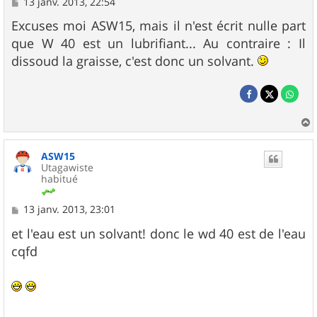
M
13 janv. 2013, 22:54
e
s
Excuses moi ASW15, mais il n'est écrit nulle part
s
que W 40 est un lubrifiant... Au contraire : Il
a
g
dissoud la graisse, c'est donc un solvant.
e
a
u
ASW15
t
Utagawiste
habitué
M
13 janv. 2013, 23:01
e
s
et l'eau est un solvant! donc le wd 40 est de l'eau
s
cqfd
a
g
e