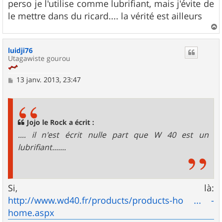
perso je l'utilise comme lubrifiant, mais j'évite de
le mettre dans du ricard.... la vérité est ailleurs
a
u
luidji76
t
Utagawiste gourou
M
13 janv. 2013, 23:47
e
s
s
a
g
Jojo le Rock a écrit :
e
.... il n'est écrit nulle part que W 40 est un
lubrifiant.......
Si, là:
http://www.wd40.fr/products/products-ho ... -
home.aspx