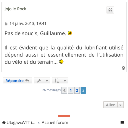
Jojo le Rock
M
14 janv. 2013, 19:41
e
s
Pas de soucis, Guillaume.
s
a
g
Il est évident que la qualité du lubrifiant utilisé
e
dépend aussi et essentiellement de l'utilisation
du vélo et du terrain...
a
u
Répondre
t
26 messages
1
2
3
Précédent
Aller
UtagawaVTT (Randos VTT et VTTAE avec traces GPS)
Accueil forum