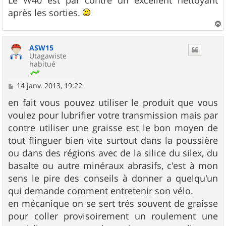
après les sorties.
a
u
ASW15
t
Utagawiste
habitué
M
14 janv. 2013, 19:22
e
s
en fait vous pouvez utiliser le produit que vous
s
voulez pour lubrifier votre transmission mais par
a
g
contre utiliser une graisse est le bon moyen de
e
tout flinguer bien vite surtout dans la poussière
ou dans des régions avec de la silice du silex, du
basalte ou autre minéraux abrasifs, c'est à mon
sens le pire des conseils à donner a quelqu'un
qui demande comment entretenir son vélo.
en mécanique on se sert trés souvent de graisse
pour coller provisoirement un roulement une