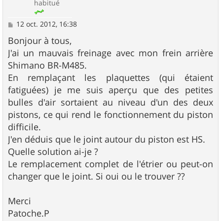
habitué
M
12 oct. 2012, 16:38
e
s
Bonjour à tous,
s
J'ai un mauvais freinage avec mon frein arrière
a
g
Shimano BR-M485.
e
En remplaçant les plaquettes (qui étaient
fatiguées) je me suis aperçu que des petites
bulles d'air sortaient au niveau d'un des deux
pistons, ce qui rend le fonctionnement du piston
difficile.
J'en déduis que le joint autour du piston est HS.
Quelle solution ai-je ?
Le remplacement complet de l'étrier ou peut-on
changer que le joint. Si oui ou le trouver ??
Merci
Patoche.P