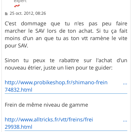
expert
M
25 oct. 2012, 08:26
e
s
C'est dommage que tu n'es pas peu faire
s
marcher le SAV lors de ton achat. Si tu ça fait
a
g
moins d'un an que tu as ton vtt ramène le vite
e
pour SAV.
Sinon tu peux te rabattre sur l'achat d'un
nouveau étrier, juste un lien pour te guider:
http://www.probikeshop.fr/shimano-frein ...
74832.html
Frein de même niveau de gamme
http://www.alltricks.fr/vtt/freins/frei ...
29938.html