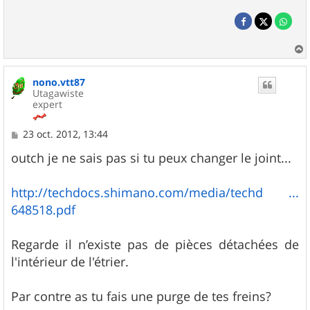
a
u
nono.vtt87
t
Utagawiste
expert
M
23 oct. 2012, 13:44
e
s
outch je ne sais pas si tu peux changer le joint...
s
a
g
http://techdocs.shimano.com/media/techd ...
e
648518.pdf
Regarde il n’existe pas de pièces détachées de
l'intérieur de l'étrier.
Par contre as tu fais une purge de tes freins?