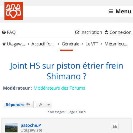
Menu
FAQ
Inscription
Connexion
UtagawaVTT (Randos VTT et VTTAE avec traces GPS)
Accueil forum
Générale
Le VTT
Mécanique et Entretiens
Joint HS sur piston étrier frein
Shimano ?
Modérateur :
Modérateurs des Forums
Répondre
7 messages • Page
1
sur
1
patoche.P
Utagawiste