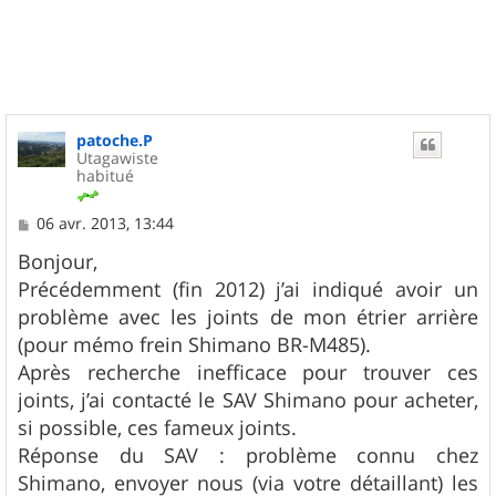
u
t
patoche.P
Utagawiste
habitué
M
06 avr. 2013, 13:44
e
s
Bonjour,
s
Précédemment (fin 2012) j’ai indiqué avoir un
a
g
problème avec les joints de mon étrier arrière
e
(pour mémo frein Shimano BR-M485).
Après recherche inefficace pour trouver ces
joints, j’ai contacté le SAV Shimano pour acheter,
si possible, ces fameux joints.
Réponse du SAV : problème connu chez
Shimano, envoyer nous (via votre détaillant) les