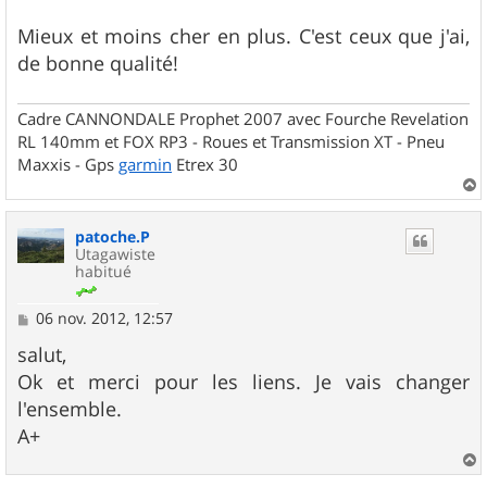
Mieux et moins cher en plus. C'est ceux que j'ai,
de bonne qualité!
Cadre CANNONDALE Prophet 2007 avec Fourche Revelation
RL 140mm et FOX RP3 - Roues et Transmission XT - Pneu
Maxxis - Gps
garmin
Etrex 30
a
u
patoche.P
t
Utagawiste
habitué
M
06 nov. 2012, 12:57
e
s
salut,
s
Ok et merci pour les liens. Je vais changer
a
g
l'ensemble.
e
A+
a