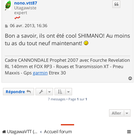
nono.vtt87
t
Utagawiste
expert
M
06 avr. 2013, 16:36
e
s
Bon a savoir, ils ont été cool SHIMANO! Au moins
s
tu as du tout neuf maintenant!
a
g
e
Cadre CANNONDALE Prophet 2007 avec Fourche Revelation
RL 140mm et FOX RP3 - Roues et Transmission XT - Pneu
Maxxis - Gps
garmin
Etrex 30
a
u
Répondre
t
7 messages • Page
1
sur
1
Aller
UtagawaVTT (Randos VTT et VTTAE avec traces GPS)
Accueil forum