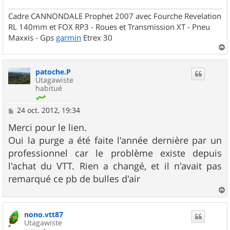
Cadre CANNONDALE Prophet 2007 avec Fourche Revelation
RL 140mm et FOX RP3 - Roues et Transmission XT - Pneu
Maxxis - Gps
garmin
Etrex 30
a
u
patoche.P
t
Utagawiste
habitué
M
24 oct. 2012, 19:34
e
s
Merci pour le lien.
s
Oui la purge a été faite l'année dernière par un
a
g
professionnel car le problème existe depuis
e
l'achat du VTT. Rien a changé, et il n'avait pas
remarqué ce pb de bulles d'air
a
u
nono.vtt87
t
Utagawiste