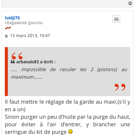
a
u
luidji76
t
Utagawiste gourou
M
13 mars 2013, 19:47
e
s
s
a
g
arbanais83 a écrit :
e
..... impossible de reculer les 2 (pistons) au
maximum.......
Il faut mettre le réglage de la garde au maxi.(s'il y
en a un)
Sinon purger un peu d'huile par la purge du haut,
pour éviter à l'air d'entrer, y brancher une
seringue du kit de purge