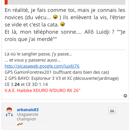
En réalité, je fais comme toi, mais je connais les
novices (du vécu...
) ils enlèvent la vis, l'étrier
se vide et c'est la cata.
Et là, mon téléphone sonne.... Allô Luidji ? ""Je
crois que j'ai merdé""
Là où le sanglier passe, j'y passe...
... et vous y passerez aussi...
http://picasaweb.google.com/luidji76
GPS GaminForetrex201 (suffisant dans bien des cas)
2 GPS BAYO: Exploreur 3 V3 et XC (découverte/jardinage)
CE 3.
24
et CE 3D 1.14
V.A.E. Haibike XDURO N'DURO RX 26"
a
u
arbanais83
t
Utagawiste
champion