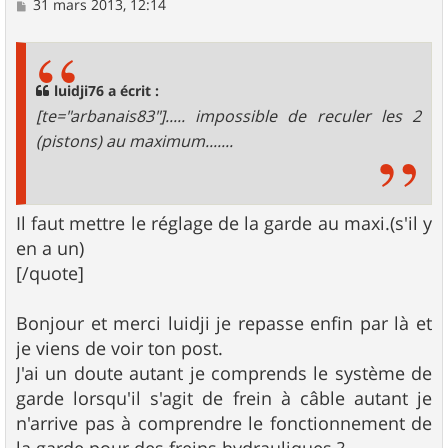
M
31 mars 2013, 12:14
e
s
s
a
g
luidji76 a écrit :
e
[te="arbanais83"]..... impossible de reculer les 2
(pistons) au maximum.......
Il faut mettre le réglage de la garde au maxi.(s'il y
en a un)
[/quote]
Bonjour et merci luidji je repasse enfin par là et
je viens de voir ton post.
J'ai un doute autant je comprends le système de
garde lorsqu'il s'agit de frein à câble autant je
n'arrive pas à comprendre le fonctionnement de