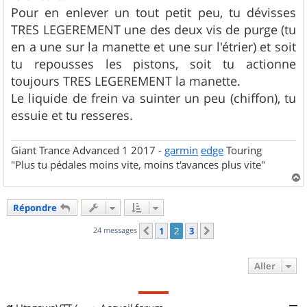
Pour en enlever un tout petit peu, tu dévisses
TRES LEGEREMENT une des deux vis de purge (tu
en a une sur la manette et une sur l'étrier) et soit
tu repousses les pistons, soit tu actionne
toujours TRES LEGEREMENT la manette.
Le liquide de frein va suinter un peu (chiffon), tu
essuie et tu resseres.
Giant Trance Advanced 1 2017 -
garmin
edge
Touring
"Plus tu pédales moins vite, moins t'avances plus vite"
a
u
Répondre
t
24 messages
1
2
3
Précédent
Suivant
Aller