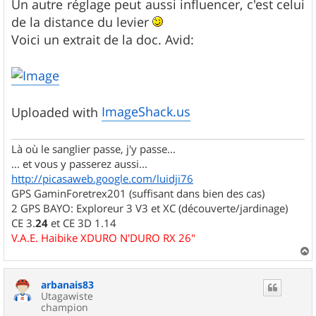
Un autre réglage peut aussi influencer, c'est celui
de la distance du levier
Voici un extrait de la doc. Avid:
ImageShack.us
Uploaded with
Là où le sanglier passe, j'y passe...
... et vous y passerez aussi...
http://picasaweb.google.com/luidji76
GPS GaminForetrex201 (suffisant dans bien des cas)
2 GPS BAYO: Exploreur 3 V3 et XC (découverte/jardinage)
CE 3.
24
et CE 3D 1.14
V.A.E. Haibike XDURO N'DURO RX 26"
a
u
arbanais83
t
Utagawiste
champion