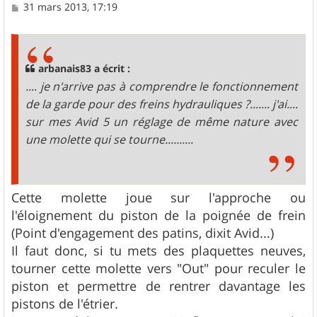
M
31 mars 2013, 17:19
e
s
s
a
g
arbanais83 a écrit :
e
.... je n'arrive pas à comprendre le fonctionnement
de la garde pour des freins hydrauliques ?....... j'ai....
sur mes Avid 5 un réglage de même nature avec
une molette qui se tourne..........
Cette molette joue sur l'approche ou
l'éloignement du piston de la poignée de frein
(Point d'engagement des patins, dixit Avid...)
Il faut donc, si tu mets des plaquettes neuves,
tourner cette molette vers "Out" pour reculer le
piston et permettre de rentrer davantage les
pistons de l'étrier.