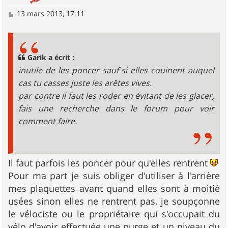
M
13 mars 2013, 17:11
e
s
s
a
g
Garik a écrit :
e
inutile de les poncer sauf si elles couinent auquel
cas tu casses juste les arêtes vives.
par contre il faut les roder en évitant de les glacer,
fais une recherche dans le forum pour voir
comment faire.
Il faut parfois les poncer pour qu'elles rentrent
Pour ma part je suis obliger d'utiliser à l'arrière
mes plaquettes avant quand elles sont à moitié
usées sinon elles ne rentrent pas, je soupçonne
le vélociste ou le propriétaire qui s'occupait du
vélo d'avoir effectuée une purge et un niveau du