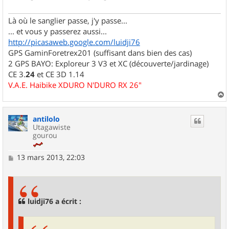
Là où le sanglier passe, j'y passe...
... et vous y passerez aussi...
http://picasaweb.google.com/luidji76
GPS GaminForetrex201 (suffisant dans bien des cas)
2 GPS BAYO: Exploreur 3 V3 et XC (découverte/jardinage)
CE 3.
24
et CE 3D 1.14
V.A.E. Haibike XDURO N'DURO RX 26"
a
u
antilolo
t
Utagawiste
gourou
M
13 mars 2013, 22:03
e
s
s
a
g
luidji76 a écrit :
e