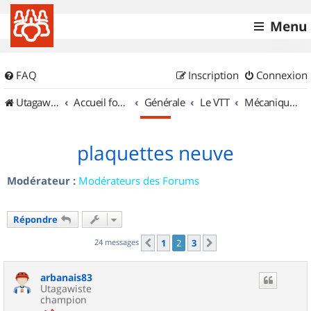
Menu
FAQ
Inscription
Connexion
UtagawaVTT (Randos VTT et VTTAE avec traces GPS)
Accueil forum
Générale
Le VTT
Mécanique et Entretiens
plaquettes neuve
Modérateur :
Modérateurs des Forums
Répondre
24 messages
1
2
3
Précédent
Suivant
arbanais83
Utagawiste
champion