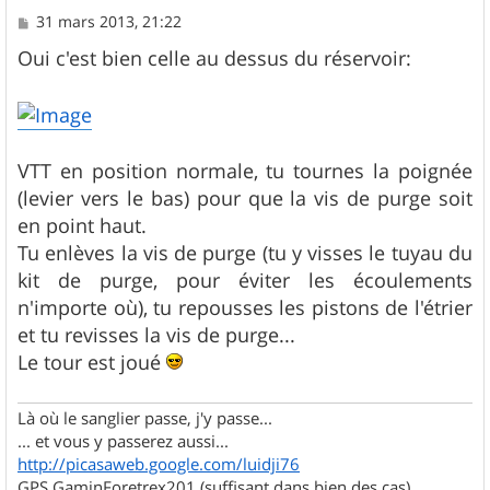
M
31 mars 2013, 21:22
e
s
Oui c'est bien celle au dessus du réservoir:
s
a
g
e
VTT en position normale, tu tournes la poignée
(levier vers le bas) pour que la vis de purge soit
en point haut.
Tu enlèves la vis de purge (tu y visses le tuyau du
kit de purge, pour éviter les écoulements
n'importe où), tu repousses les pistons de l'étrier
et tu revisses la vis de purge...
Le tour est joué
Là où le sanglier passe, j'y passe...
... et vous y passerez aussi...
http://picasaweb.google.com/luidji76
GPS GaminForetrex201 (suffisant dans bien des cas)