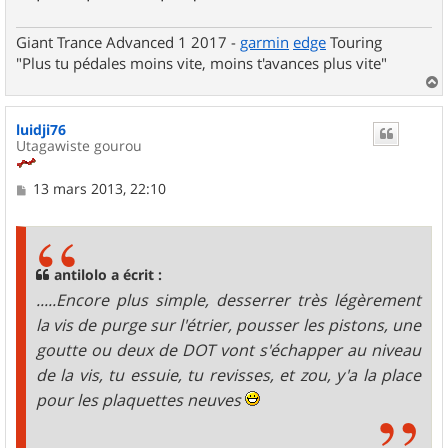
Giant Trance Advanced 1 2017 -
garmin
edge
Touring
"Plus tu pédales moins vite, moins t'avances plus vite"
a
u
luidji76
t
Utagawiste gourou
M
13 mars 2013, 22:10
e
s
s
a
g
antilolo a écrit :
e
.....Encore plus simple, desserrer très légèrement
la vis de purge sur l'étrier, pousser les pistons, une
goutte ou deux de DOT vont s'échapper au niveau
de la vis, tu essuie, tu revisses, et zou, y'a la place
pour les plaquettes neuves