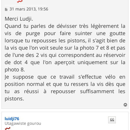
M
31 mars 2013, 19:56
e
s
Merci Ludji.
s
Quand tu parles de dévisser très légèrement la
a
g
vis de purge pour faire suinter une goutte
e
lorsque tu repousses les pistons, il s'agit bien de
la vis que l'on voit seule sur la photo 7 et 8 et pas
de l'une des 2 vis qui correspondent au réservoir
de dot 4 que l'on aperçoit uniquement sur la
photo 8.
Je suppose que ce travail s'effectue vélo en
position normal et que tu ressers la vis dès que
tu as réussi à repousser suffisamment les
pistons.
a
u
luidji76
t
Utagawiste gourou