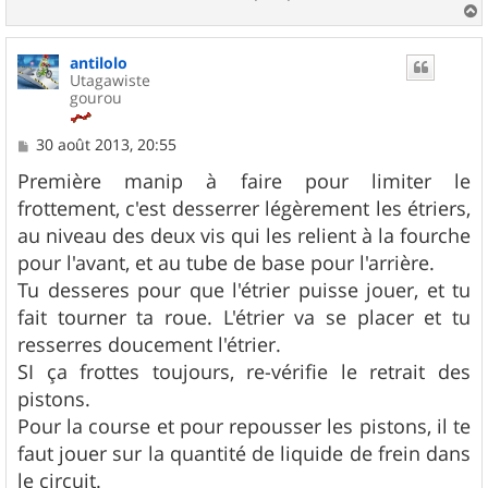
a
u
antilolo
t
Utagawiste
gourou
M
30 août 2013, 20:55
e
s
Première manip à faire pour limiter le
s
frottement, c'est desserrer légèrement les étriers,
a
g
au niveau des deux vis qui les relient à la fourche
e
pour l'avant, et au tube de base pour l'arrière.
Tu desseres pour que l'étrier puisse jouer, et tu
fait tourner ta roue. L'étrier va se placer et tu
resserres doucement l'étrier.
SI ça frottes toujours, re-vérifie le retrait des
pistons.
Pour la course et pour repousser les pistons, il te
faut jouer sur la quantité de liquide de frein dans
le circuit.