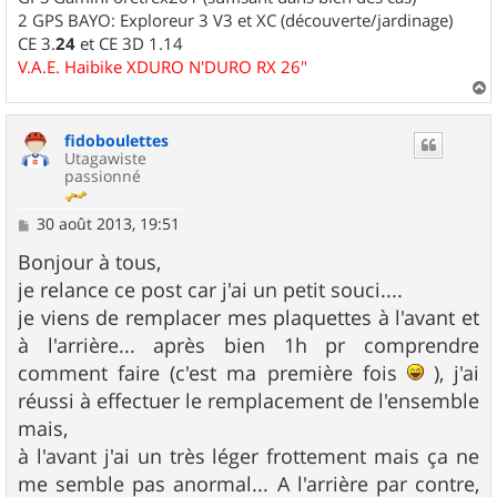
2 GPS BAYO: Exploreur 3 V3 et XC (découverte/jardinage)
CE 3.
24
et CE 3D 1.14
V.A.E. Haibike XDURO N'DURO RX 26"
a
u
fidoboulettes
t
Utagawiste
passionné
M
30 août 2013, 19:51
e
s
Bonjour à tous,
s
je relance ce post car j'ai un petit souci....
a
g
je viens de remplacer mes plaquettes à l'avant et
e
à l'arrière... après bien 1h pr comprendre
comment faire (c'est ma première fois
), j'ai
réussi à effectuer le remplacement de l'ensemble
mais,
à l'avant j'ai un très léger frottement mais ça ne
me semble pas anormal... A l'arrière par contre,