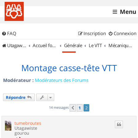
Menu
FAQ
Inscription
Connexion
UtagawaVTT (Randos VTT et VTTAE avec traces GPS)
Accueil forum
Générale
Le VTT
Mécanique et Entretiens
Montage casse-tête VTT
Modérateur :
Modérateurs des Forums
Répondre
14 messages
1
2
Précédent
tumebroutes
Utagawiste
gourou