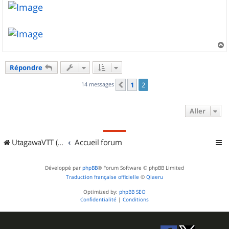
s
a
g
e
a
u
Répondre
t
14 messages
1
2
Précédent
Aller
UtagawaVTT (Randos VTT et VTTAE avec traces GPS)
Accueil forum
Développé par
phpBB
® Forum Software © phpBB Limited
Traduction française officielle
©
Qiaeru
Optimized by:
phpBB SEO
Confidentialité
|
Conditions