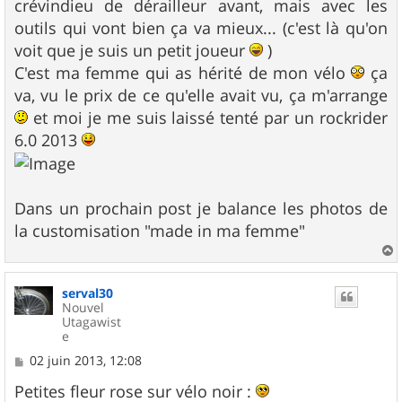
crévindieu de dérailleur avant, mais avec les
outils qui vont bien ça va mieux... (c'est là qu'on
voit que je suis un petit joueur
)
C'est ma femme qui as hérité de mon vélo
ça
va, vu le prix de ce qu'elle avait vu, ça m'arrange
et moi je me suis laissé tenté par un rockrider
6.0 2013
Dans un prochain post je balance les photos de
la customisation "made in ma femme"
a
u
serval30
t
Nouvel
Utagawist
e
M
02 juin 2013, 12:08
e
s
Petites fleur rose sur vélo noir :