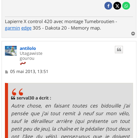
Lapierre X control 420 avec montage Tumebroutien -
garmin
edge
305 - Dakota 20 - Memory map.
a
u
antilolo
t
Utagawiste
gourou
M
05 mai 2013, 13:51
e
s
s
a
g
serval30 a écrit :
e
Autre chose, en faisant toutes ces bidouille j'ai
pensée que j'ai tout remit à neuf sur mon vélo,
sauf le dérailleur arrière (qui présente un tout
petit peu de jeu), la chaîne et le pédalier (tout deux
ont l'âge du vélo), pensez-vous que je doivent