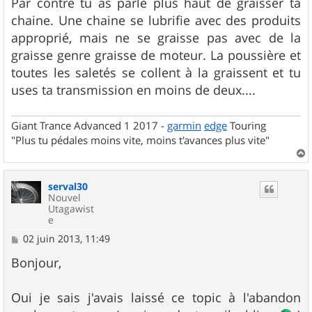
Par contre tu as parlé plus haut de graisser ta
chaine. Une chaine se lubrifie avec des produits
approprié, mais ne se graisse pas avec de la
graisse genre graisse de moteur. La poussière et
toutes les saletés se collent à la graissent et tu
uses ta transmission en moins de deux....
Giant Trance Advanced 1 2017 -
garmin
edge
Touring
"Plus tu pédales moins vite, moins t'avances plus vite"
a
u
serval30
t
Nouvel
Utagawist
e
M
02 juin 2013, 11:49
e
s
Bonjour,
s
a
g
Oui je sais j'avais laissé ce topic à l'abandon
e