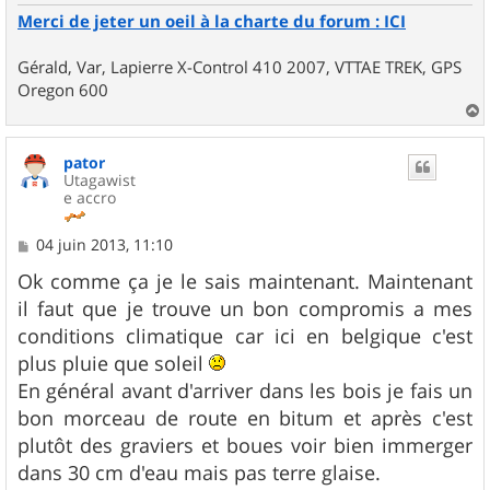
Merci de jeter un oeil à la charte du forum : ICI
Gérald, Var, Lapierre X-Control 410 2007, VTTAE TREK, GPS
Oregon 600
a
u
pator
t
Utagawist
e accro
M
04 juin 2013, 11:10
e
s
Ok comme ça je le sais maintenant. Maintenant
s
il faut que je trouve un bon compromis a mes
a
g
conditions climatique car ici en belgique c'est
e
plus pluie que soleil
En général avant d'arriver dans les bois je fais un
bon morceau de route en bitum et après c'est
plutôt des graviers et boues voir bien immerger
dans 30 cm d'eau mais pas terre glaise.