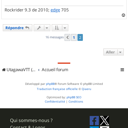
Rockrider 9.3 de 2010;
edge
705
a
u
Répondre
t
16 messages
1
2
Précédent
Aller
UtagawaVTT (Randos VTT et VTTAE avec traces GPS)
Accueil forum
Développé par
phpBB
® Forum Software © phpBB Limited
Traduction française officielle
©
Qiaeru
Optimized by:
phpBB SEO
Confidentialité
|
Conditions
Qui sommes-nous ?
Contact & Logos