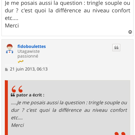
Je me posais aussi la question : tringle souple ou
dur ? c'est quoi la différence au niveau confort
etc....
Merci
a
u
fidoboulettes
t
Utagawiste
passionné
M
21 juin 2013, 06:13
e
s
s
a
g
pator a écrit :
e
.....Je me posais aussi la question : tringle souple ou
dur ? c'est quoi la différence au niveau confort
etc....
Merci