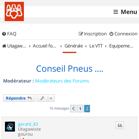
Menu
FAQ
Inscription
Connexion
UtagawaVTT (Randos VTT et VTTAE avec traces GPS)
Accueil forum
Générale
Le VTT
Equipements et Accessoires
Conseil Pneus ....
Modérateur :
Modérateurs des Forums
Répondre
16 messages
1
2
Précédent
gerald_83
Utagawiste
gourou