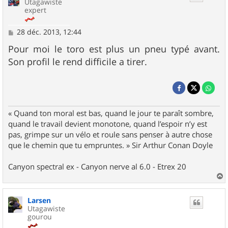
Utagawiste
expert
M
28 déc. 2013, 12:44
e
s
Pour moi le toro est plus un pneu typé avant.
s
Son profil le rend difficile a tirer.
a
g
e
« Quand ton moral est bas, quand le jour te paraît sombre,
quand le travail devient monotone, quand l’espoir n’y est
pas, grimpe sur un vélo et roule sans penser à autre chose
que le chemin que tu empruntes. » Sir Arthur Conan Doyle
Canyon spectral ex - Canyon nerve al 6.0 - Etrex 20
a
u
Larsen
t
Utagawiste
gourou