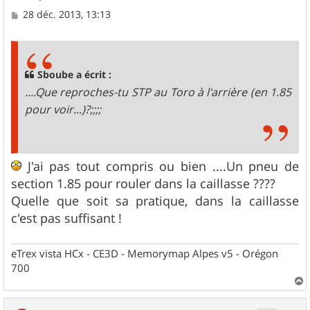
M
28 déc. 2013, 13:13
e
s
s
a
g
Sboube a écrit :
e
....Que reproches-tu STP au Toro à l'arrière (en 1.85
pour voir...)?;;;;
J'ai pas tout compris ou bien ....Un pneu de
section 1.85 pour rouler dans la caillasse ????
Quelle que soit sa pratique, dans la caillasse
c'est pas suffisant !
eTrex vista HCx - CE3D - Memorymap Alpes v5 - Orégon
700
a
u