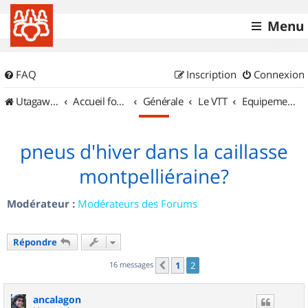
Menu
FAQ
Inscription
Connexion
UtagawaVTT (Randos VTT et VTTAE avec traces GPS)
Accueil forum
Générale
Le VTT
Equipements et Accessoires
pneus d'hiver dans la caillasse
montpelliéraine?
Modérateur :
Modérateurs des Forums
Répondre
16 messages
1
2
Précédent
ancalagon