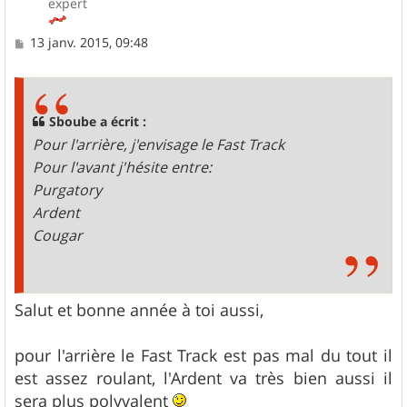
expert
M
13 janv. 2015, 09:48
e
s
s
a
g
Sboube a écrit :
e
Pour l'arrière, j'envisage le Fast Track
Pour l'avant j'hésite entre:
Purgatory
Ardent
Cougar
Salut et bonne année à toi aussi,
pour l'arrière le Fast Track est pas mal du tout il
est assez roulant, l'Ardent va très bien aussi il
sera plus polyvalent