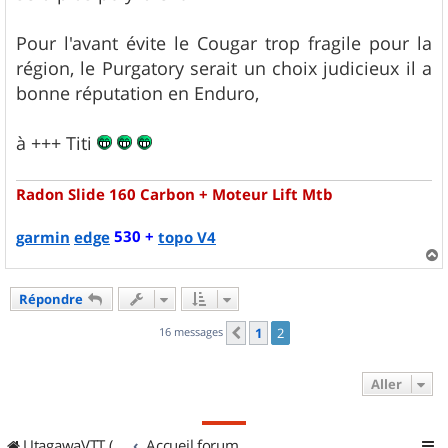
Pour l'avant évite le Cougar trop fragile pour la
région, le Purgatory serait un choix judicieux il a
bonne réputation en Enduro,
à +++ Titi
Radon Slide 160 Carbon + Moteur Lift Mtb
530 +
garmin
edge
topo V4
a
u
Répondre
t
16 messages
1
2
Précédent
Aller
UtagawaVTT (Randos VTT et VTTAE avec traces GPS)
Accueil forum