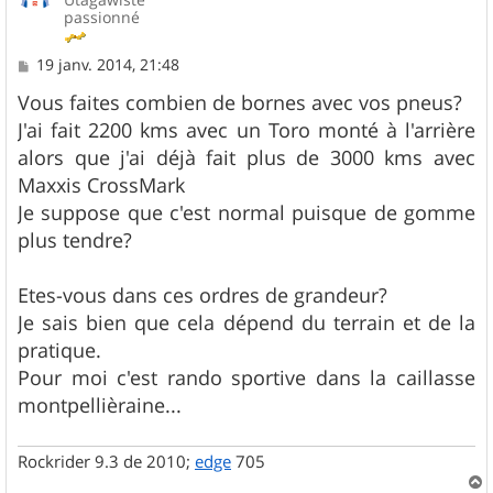
passionné
M
19 janv. 2014, 21:48
e
s
Vous faites combien de bornes avec vos pneus?
s
J'ai fait 2200 kms avec un Toro monté à l'arrière
a
g
alors que j'ai déjà fait plus de 3000 kms avec
e
Maxxis CrossMark
Je suppose que c'est normal puisque de gomme
plus tendre?
Etes-vous dans ces ordres de grandeur?
Je sais bien que cela dépend du terrain et de la
pratique.
Pour moi c'est rando sportive dans la caillasse
montpellièraine...
Rockrider 9.3 de 2010;
edge
705