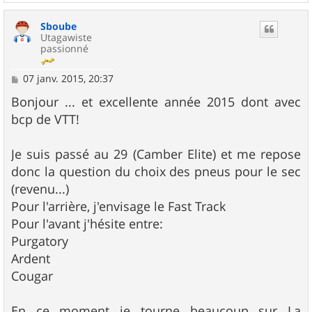
a
u
Sboube
t
Utagawiste
passionné
M
07 janv. 2015, 20:37
e
s
Bonjour ... et excellente année 2015 dont avec
s
bcp de VTT!
a
g
e
Je suis passé au 29 (Camber Elite) et me repose
donc la question du choix des pneus pour le sec
(revenu...)
Pour l'arrière, j'envisage le Fast Track
Pour l'avant j'hésite entre:
Purgatory
Ardent
Cougar
En ce moment je tourne beaucoup sur La