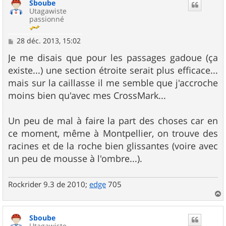
Sboube
t
Utagawiste
passionné
M
28 déc. 2013, 15:02
e
s
Je me disais que pour les passages gadoue (ça
s
existe...) une section étroite serait plus efficace...
a
g
mais sur la caillasse il me semble que j'accroche
e
moins bien qu'avec mes CrossMark...
Un peu de mal à faire la part des choses car en
ce moment, même à Montpellier, on trouve des
racines et de la roche bien glissantes (voire avec
un peu de mousse à l'ombre...).
Rockrider 9.3 de 2010;
edge
705
a
u
Sboube
t
Utagawiste