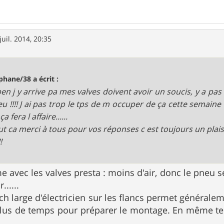
juil. 2014, 20:35
phane/38 a écrit :
en j y arrive pa mes valves doivent avoir un soucis, y a pas
eu !!!! J ai pas trop le tps de m occuper de ça cette semain
ça fera l affaire......
ut ca merci à tous pour vos réponses c est toujours un plaisi
!
e avec les valves presta : moins d'air, donc le pneu s
.....
ch large d'électricien sur les flancs permet général
lus de temps pour préparer le montage. En même t