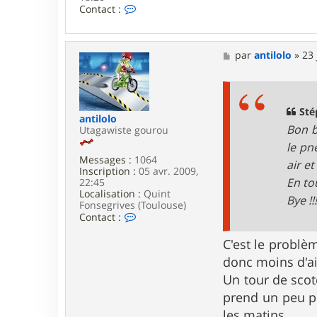
C
Contact :
o
n
t
a
M
par
antilolo
»
23 
c
e
t
s
e
s
r
a
S
g
Sté
antilolo
t
e
Bon b
Utagawiste gourou
é
p
le pn
h
Messages :
1064
air et 
a
Inscription :
05 avr. 2009,
n
En to
22:45
e
Localisation :
Quint
Bye !!!
/
Fonsegrives (Toulouse)
3
C
Contact :
8
o
n
C'est le problèm
t
donc moins d'air.
a
c
Un tour de scot
t
e
prend un peu p
r
les matins...