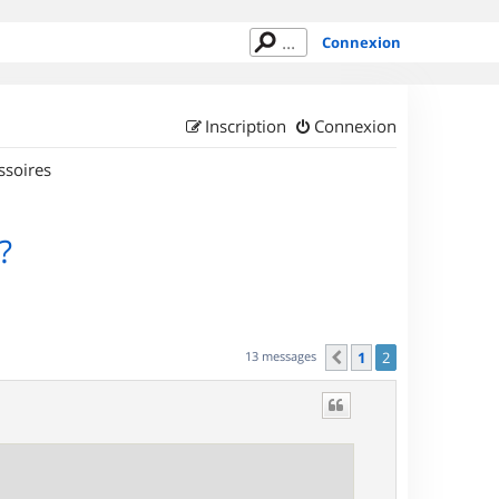
Connexion
Inscription
Connexion
ssoires
?
13 messages
1
2
Précédent