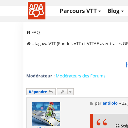
Parcours VTT
Blog
FAQ
UtagawaVTT (Randos VTT et VTTAE avec traces GP
Modérateur :
Modérateurs des Forums
Répondre
M
par
antilolo
»
22 
e
s
s
a
g
Sté