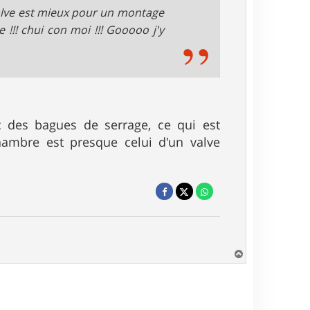
e valve est mieux pour un montage
e !!! chui con moi !!! Gooooo j'y
c des bagues de serrage, ce qui est
hambre est presque celui d'un valve
H
a
u
t