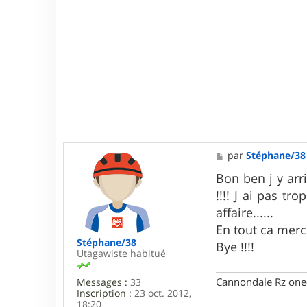
M
par
Stéphane/38
e
s
Bon ben j y arr
s
!!!! J ai pas t
a
g
affaire......
e
En tout ca merci
Stéphane/38
Bye !!!!
Utagawiste habitué
Cannondale Rz one-t
Messages :
33
Inscription :
23 oct. 2012,
18:20