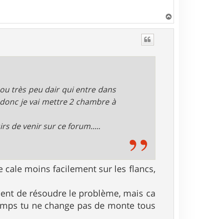
H
a
u
t
 ou très peu dair qui entre dans
e donc je vai mettre 2 chambre à
rs de venir sur ce forum.....
e cale moins facilement sur les flancs,
ement de résoudre le problème, mais ca
emps tu ne change pas de monte tous