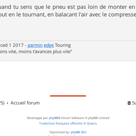
uand tu sens que le pneu est pas loin de monter en
out en le tournant, en balacant l'air avec le compress
nced 1 2017 -
garmin
edge
Touring
ins vite, moins t'avances plus vite"
S)
Accueil forum
S
Développé par
phpBB
® Forum Software © phpBB Limited
Traduction française officielle
©
Qiaeru
Optimized by:
phpBB SEO