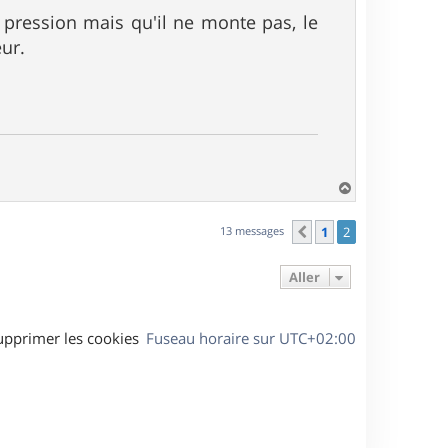
 pression mais qu'il ne monte pas, le
eur.
H
a
u
13 messages
1
2
Précédent
t
Aller
upprimer les cookies
Fuseau horaire sur
UTC+02:00