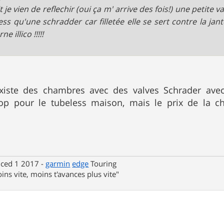
it je vien de reflechir (oui ça m' arrive des fois!) une petit
ess qu'une schradder car filletée elle se sert contre la jant
ne illico !!!!!
 existe des chambres avec des valves Schrader ave
op pour le tubeless maison, mais le prix de la c
nced 1 2017 -
garmin
edge
Touring
ins vite, moins t'avances plus vite"