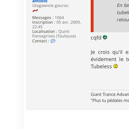
antilolo
e
En fa
Utagawiste gourou
tubel
Messages :
1064
retour
Inscription :
05 avr. 2009,
22:45
Localisation :
Quint
Fonsegrives (Toulouse)
cqfd
C
Contact :
o
n
Je crois qu'il
t
évidement le t
a
c
Tubeless
t
e
r
a
n
t
Giant Trance Adva
i
"Plus tu pédales mo
l
o
l
o