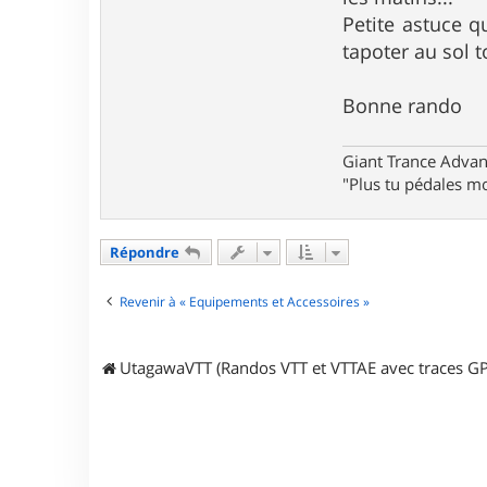
a
n
Petite astuce q
t
tapoter au sol t
i
l
o
Bonne rando
l
o
Giant Trance Adva
"Plus tu pédales mo
Répondre
Revenir à « Equipements et Accessoires »
UtagawaVTT (Randos VTT et VTTAE avec traces GP