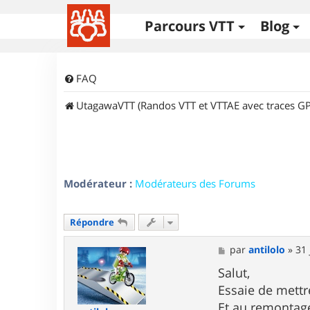
Parcours VTT
Blog
FAQ
UtagawaVTT (Randos VTT et VTTAE avec traces GP
Modérateur :
Modérateurs des Forums
Répondre
M
par
antilolo
»
31 
e
s
Salut,
s
Essaie de mettr
a
g
Et au remontag