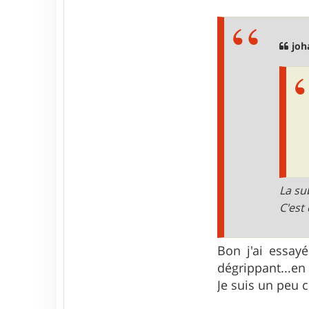
e
s
s
a
g
joh
e
La sub
C'est 
Bon j'ai essayé
dégrippant...en
Je suis un peu 