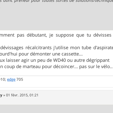
is donc preneur pour toutes sortes de solutions/technique
.
emment pas débutant, je suppose que tu dévisses
dévissages récalcitrants j'utilise mon tube d'aspira
jourd'hui pour démonter une cassette...
eux laisser agir un peu de WD40 ou autre dégrippant
n coup de marteau pour décoincer... pas sur le vélo... 
010;
edge
705
wy
»
01 févr. 2015, 01:21