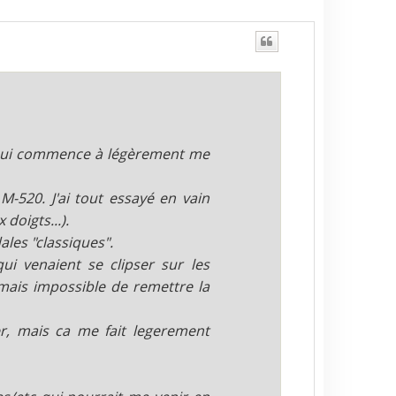
e qui commence à légèrement me
-520. J'ai tout essayé en vain
 doigts...).
les "classiques".
ui venaient se clipser sur les
ais impossible de remettre la
er, mais ca me fait legerement