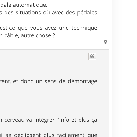
pédale automatique.
s des situations où avec des pédales
e, est-ce que vous avez une technique
un câble, autre chose ?
H
a
u
t
érent, et donc un sens de démontage
 cerveau va intégrer l'info et plus ça
qui se déclipsent plus facilement que