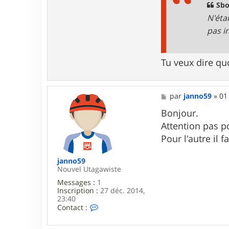
g
Sbo
e
N'éta
pas i
Tu veux dire quo
M
par
janno59
»
01
e
s
Bonjour.
s
Attention pas p
a
g
Pour l'autre il 
e
janno59
Nouvel Utagawiste
Messages :
1
Inscription :
27 déc. 2014,
23:40
C
Contact :
o
n