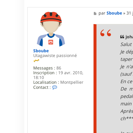
M
par
Sboube
»
31 
e
s
s
a
g
joh
e
Salut
Sboube
Je dé
Utagawiste passionné
taper
Je n'
Messages :
86
Inscription :
19 avr. 2010,
(sauf 
18:10
En ce
Localisation :
Montpellier
C
Contact :
De mé
o
pedal
n
t
main 
a
c
Après
t
ch***
e
r
S