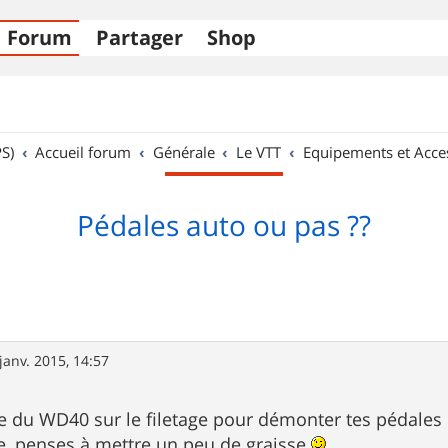
Forum
Partager
Shop
S)
Accueil forum
Générale
Le VTT
Equipements et Acce
Pédales auto ou pas ??
janv. 2015, 14:57
e du WD40 sur le filetage pour démonter tes pédales r
e, penses à mettre un peu de graisse