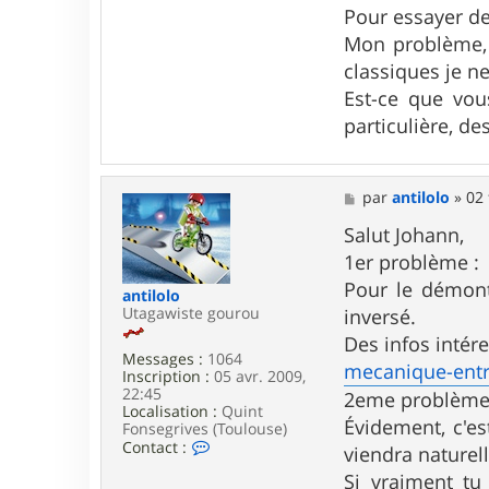
Pour essayer de
Mon problème, 
classiques je n
Est-ce que vous
particulière, de
M
par
antilolo
»
02 
e
s
Salut Johann,
s
1er problème :
a
g
Pour le démont
antilolo
e
Utagawiste gourou
inversé.
Des infos intére
Messages :
1064
mecanique-entr
Inscription :
05 avr. 2009,
22:45
2eme problème
Localisation :
Quint
Évidement, c'es
Fonsegrives (Toulouse)
C
Contact :
viendra naturel
o
Si vraiment tu 
n