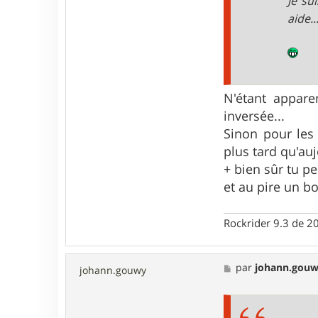
Je su
b
o
aide..
u
b
e
N'étant appar
inversée...
Sinon pour les 
plus tard qu'au
+ bien sûr tu p
et au pire un bo
Rockrider 9.3 de 2
M
par
johann.gou
johann.gouwy
e
s
s
a