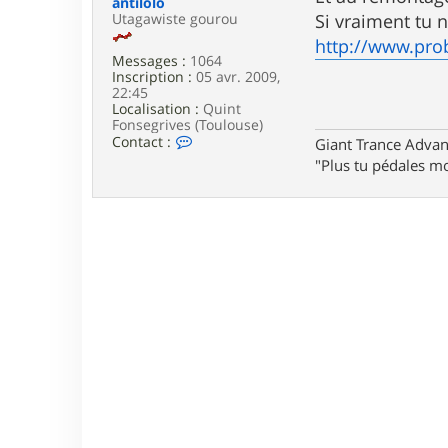
antilolo
e
Utagawiste gourou
Si vraiment tu 
http://www.prob
Messages :
1064
Inscription :
05 avr. 2009,
22:45
Localisation :
Quint
Fonsegrives (Toulouse)
C
Contact :
Giant Trance Adva
o
"Plus tu pédales mo
n
t
a
c
t
e
r
a
n
t
i
l
o
l
o