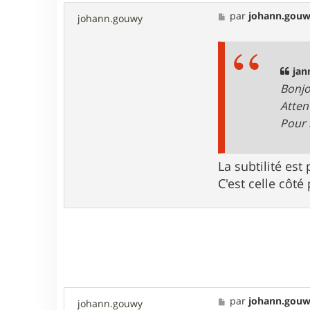
t
a
M
par
johann.gou
johann.gouwy
c
e
t
s
e
s
r
a
j
g
jan
a
e
Bonjo
n
n
Atten
o
Pour 
5
9
La subtilité est
C'est celle côté
M
par
johann.gou
johann.gouwy