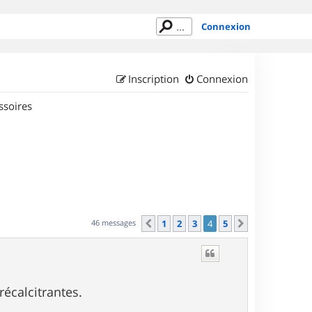
Connexion
Inscription
Connexion
ssoires
46 messages
1
2
3
4
5
Précédent
Suivant
écalcitrantes.