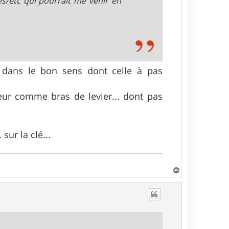
s/etc qui pourrait me venir en
 dans le bon sens dont celle à pas
teur comme bras de levier... dont pas
sur la clé...
H
a
u
t