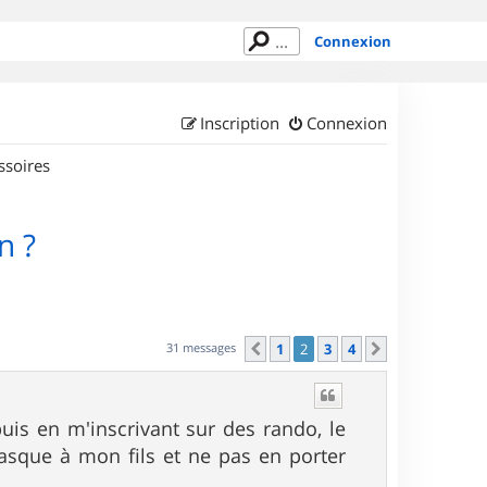
Connexion
Inscription
Connexion
ssoires
n ?
31 messages
1
2
3
4
Précédent
Suivant
uis en m'inscrivant sur des rando, le
casque à mon fils et ne pas en porter