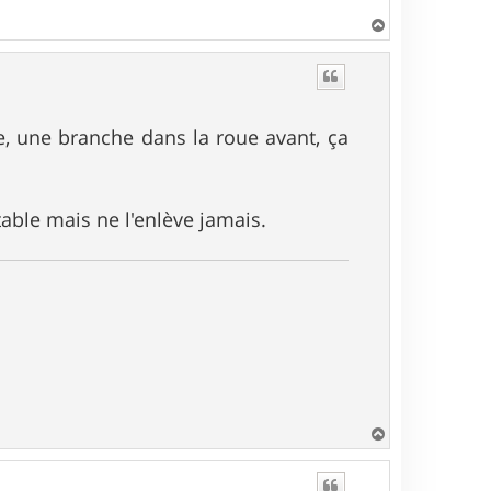
H
a
u
t
ce, une branche dans la roue avant, ça
able mais ne l'enlève jamais.
H
a
u
t