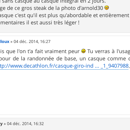
u sans casque au casque intégral en 2 jours.
mage de ce gros steak de la photo d'arnold30
asque c'est qu'il est plus qu'abordable et entièrem
entaires il est aussi très léger !
lloux
»
04 déc. 2014, 16:27
is que l'on t'a fait vraiment peur
Tu verras à l'usa
pour de la randonnée de base, un casque comme celui
tp://www.decathlon.fr/casque-giro-ind ... _1_9407988
wy
»
04 déc. 2014, 16:32