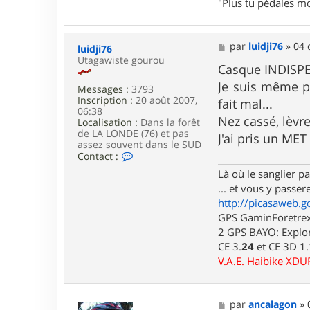
"Plus tu pédales mo
l
o
l
o
M
par
luidji76
»
04 
luidji76
e
Utagawiste gourou
s
Casque INDIS
s
Je suis même pa
Messages :
3793
a
Inscription :
20 août 2007,
g
fait mal...
06:38
e
Nez cassé, lèvre
Localisation :
Dans la forêt
de LA LONDE (76) et pas
J'ai pris un ME
assez souvent dans le SUD
C
Contact :
o
Là où le sanglier pas
n
t
... et vous y passere
a
http://picasaweb.g
c
GPS GaminForetrex2
t
2 GPS BAYO: Explor
e
r
CE 3.
24
et CE 3D 1
l
V.A.E. Haibike XD
u
i
d
j
M
par
ancalagon
»
i