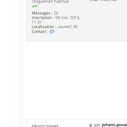
Utagawiste habitué
e
Messages :
26
Inscription :
08 nov. 2013,
11:31
Localisation :
vauvert 30
C
Contact :
o
n
t
a
c
t
e
r
a
r
n
o
l
d
3
0
M
par
johann.gou
johann.gouwy