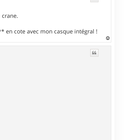
 crane.
i** en cote avec mon casque intégral !
H
a
u
t