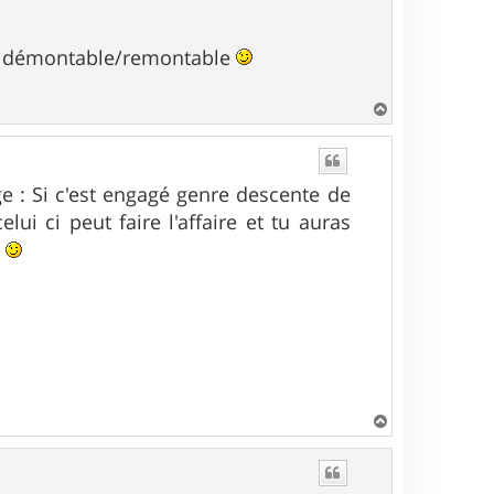
ent démontable/remontable
H
a
u
t
ge : Si c'est engagé genre descente de
 ci peut faire l'affaire et tu auras
.
H
a
u
t