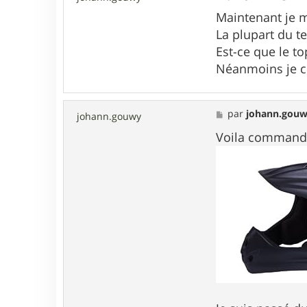
e
s
Maintenant je m
s
La plupart du t
a
g
Est-ce que le to
e
Néanmoins je cr
M
par
johann.gou
johann.gouwy
e
s
Voila commande
s
a
g
e