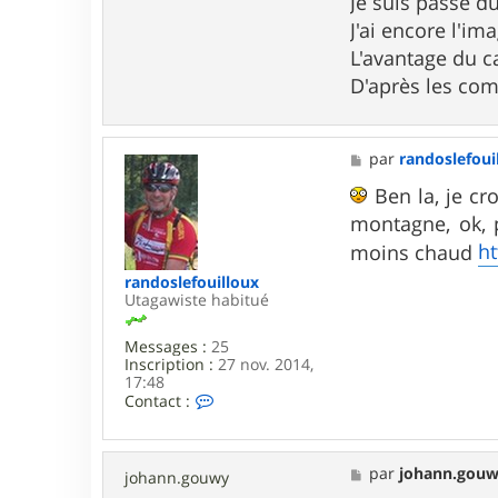
Je suis passé d
J'ai encore l'i
L'avantage du c
D'après les comm
M
par
randoslefoui
e
s
Ben la, je cro
s
montagne, ok, 
a
g
ht
moins chaud
e
randoslefouilloux
Utagawiste habitué
Messages :
25
Inscription :
27 nov. 2014,
17:48
C
Contact :
o
n
t
a
M
par
johann.gou
johann.gouwy
c
e