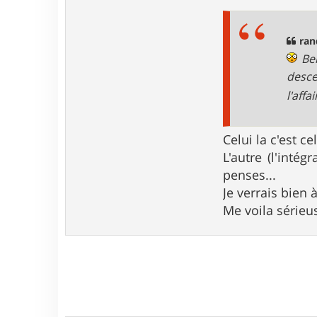
t
s
e
s
r
a
r
g
ran
a
e
Ben
n
d
desce
o
l'aff
s
l
e
f
Celui la c'est c
o
u
L'autre (l'inté
i
penses...
l
l
Je verrais bien à
o
u
Me voila série
x