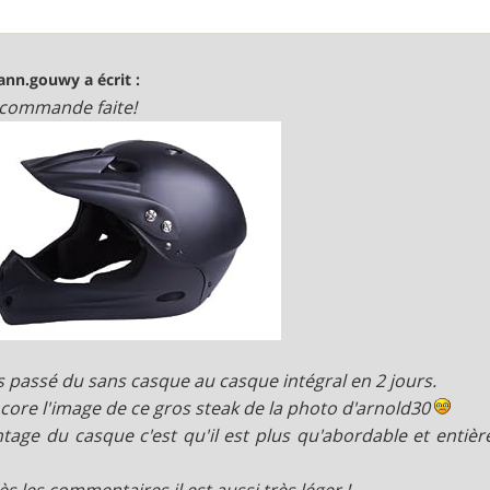
ann.gouwy a écrit :
 commande faite!
is passé du sans casque au casque intégral en 2 jours.
encore l'image de ce gros steak de la photo d'arnold30
ntage du casque c'est qu'il est plus qu'abordable et ent
ès les commentaires il est aussi très léger !