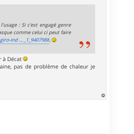
l'usage : Si c'est engagé genre
sque comme celui ci peut faire
iro-ind ... _1_9407988
.
ir à Décat
 plaine, pas de problème de chaleur je
H
a
u
t