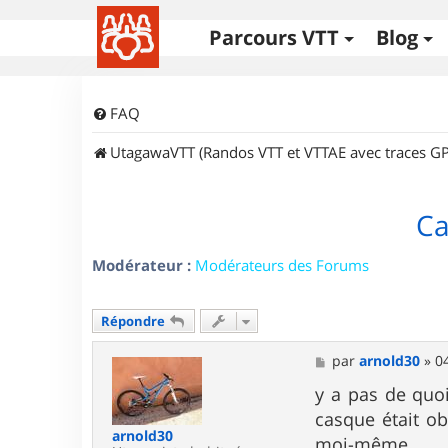
Parcours VTT
Blog
FAQ
UtagawaVTT (Randos VTT et VTTAE avec traces GP
Ca
Modérateur :
Modérateurs des Forums
Répondre
M
par
arnold30
»
0
e
s
y a pas de quoi
s
casque était ob
a
arnold30
g
moi-même.