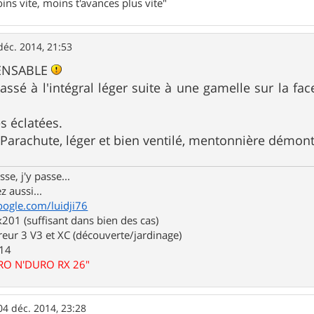
ins vite, moins t'avances plus vite"
déc. 2014, 21:53
PENSABLE
ssé à l'intégral léger suite à une gamelle sur la fa
s éclatées.
T Parachute, léger et bien ventilé, mentonnière démont
se, j'y passe...
z aussi...
oogle.com/luidji76
01 (suffisant dans bien des cas)
eur 3 V3 et XC (découverte/jardinage)
.14
URO N'DURO RX 26"
04 déc. 2014, 23:28