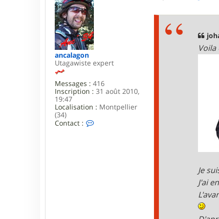
e
7
s
6
s
a
g
joh
e
Voila
ancalagon
Utagawiste expert
Messages :
416
Inscription :
31 août 2010,
19:47
Localisation :
Montpellier
(34)
C
Contact :
o
n
t
a
c
t
Je su
e
J'ai 
r
a
L'ava
n
c
a
D'apr