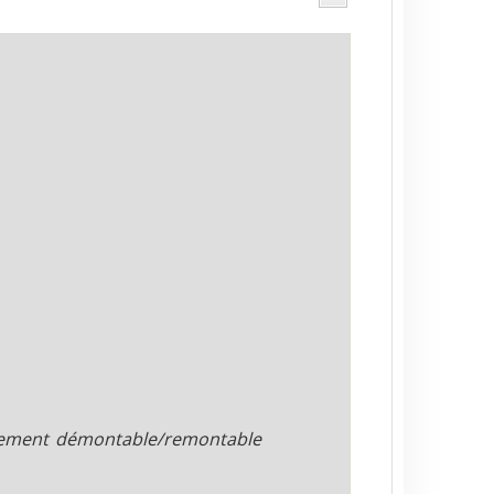
ièrement démontable/remontable