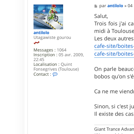
M
par
antilolo
»
04 
e
s
Salut,
s
Trois fois j'ai
a
g
midi à Toulouse
antilolo
e
Utagawiste gourou
Les deux autres 
cafe-site/boite
Messages :
1064
cafe-site/boite
Inscription :
05 avr. 2009,
22:45
Localisation :
Quint
On parle beauc
Fonsegrives (Toulouse)
C
Contact :
bobos qu'on s'é
o
n
t
Ca ne me viendr
a
c
t
Sinon, si c'est 
e
r
Il existe des c
a
n
t
Giant Trance Adva
i