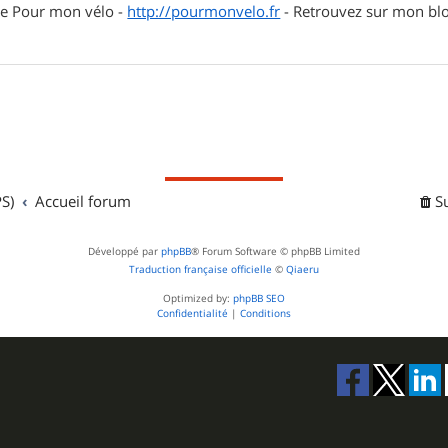
ite Pour mon vélo -
http://pourmonvelo.fr
- Retrouvez sur mon blog
S)
Accueil forum
S
Développé par
phpBB
® Forum Software © phpBB Limited
Traduction française officielle
©
Qiaeru
Optimized by:
phpBB SEO
Confidentialité
|
Conditions