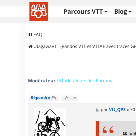
Parcours VTT
Blog
FAQ
UtagawaVTT (Randos VTT et VTTAE avec traces GP
Modérateur :
Modérateurs des Forums
Répondre
M
par
Vtt_QPS
»
30
e
s
s
a
g
luid