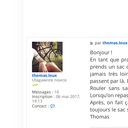
M
par
thomas.loux
e
s
Bonjour !
s
En tant que pra
a
g
prends un sac q
e
jamais très lo
thomas.loux
Utagawiste novice
passent par là. 
Rouler sans sa
Messages :
10
Lorsqu'on repas
Inscription :
06 mai 2017,
19:13
Après, on fait 
C
Contact :
toujours le sac
o
n
Thomas
t
a