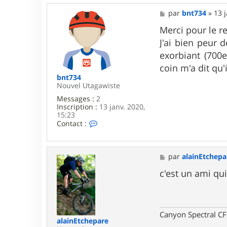
l
M
par
bnt734
»
13 
a
e
i
s
Merci pour le re
n
s
E
J'ai bien peur 
a
t
g
exorbiant (700e
c
e
h
coin m'a dit qu'
e
bnt734
p
Nouvel Utagawiste
a
r
Messages :
2
e
Inscription :
13 janv. 2020,
15:23
C
Contact :
o
n
t
a
M
par
alainEtchepa
c
e
t
s
c'est un ami qui
e
s
r
a
b
g
n
e
t
Canyon Spectral CF
7
alainEtchepare