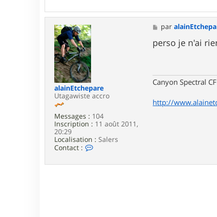
a
c
t
M
par
alainEtchepa
e
e
r
s
perso je n'ai rie
b
s
n
a
t
g
7
e
3
Canyon Spectral CF
4
alainEtchepare
Utagawiste accro
http://www.alaine
Messages :
104
Inscription :
11 août 2011,
20:29
Localisation :
Salers
C
Contact :
o
n
t
a
c
t
e
r
a