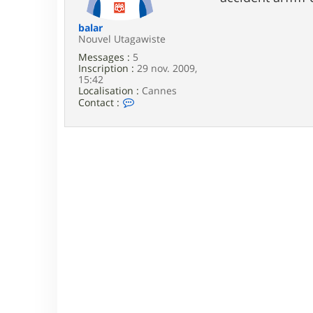
e
balar
Nouvel Utagawiste
Messages :
5
Inscription :
29 nov. 2009,
15:42
Localisation :
Cannes
C
Contact :
o
n
t
a
c
t
e
r
b
a
l
a
r