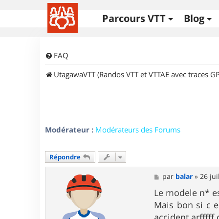
Parcours VTT
Blog
FAQ
UtagawaVTT (Randos VTT et VTTAE avec traces GP
Modérateur :
Modérateurs des Forums
Répondre
M
par
balar
»
26 jui
e
s
Le modele n* e
s
Mais bon si c e
a
g
accident arfffff 