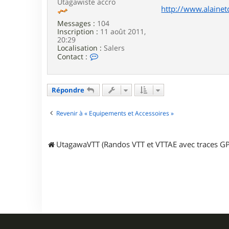
3
Utagawiste accro
http://www.alaine
4
Messages :
104
Inscription :
11 août 2011,
20:29
Localisation :
Salers
C
Contact :
o
n
t
a
Répondre
c
t
e
Revenir à « Equipements et Accessoires »
r
a
l
UtagawaVTT (Randos VTT et VTTAE avec traces GP
a
i
n
E
t
c
h
e
p
a
r