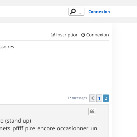
Connexion
Inscription
Connexion
ssoires
17 messages
1
2
Précédent
 (stand up)
 mets pffff pire encore occasionner un