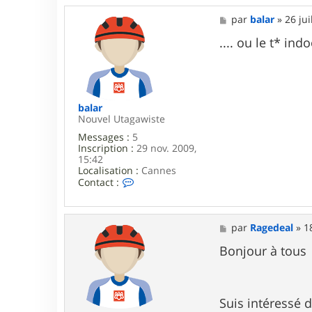
M
par
balar
»
26 jui
e
s
.... ou le t* indoo
s
a
g
e
balar
Nouvel Utagawiste
Messages :
5
Inscription :
29 nov. 2009,
15:42
Localisation :
Cannes
C
Contact :
o
n
t
a
M
par
Ragedeal
»
1
c
e
t
s
Bonjour à tous
e
s
r
a
b
g
a
e
Suis intéressé d
l