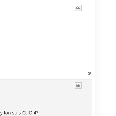
H
a
u
t
yllon suis CLIO 4?