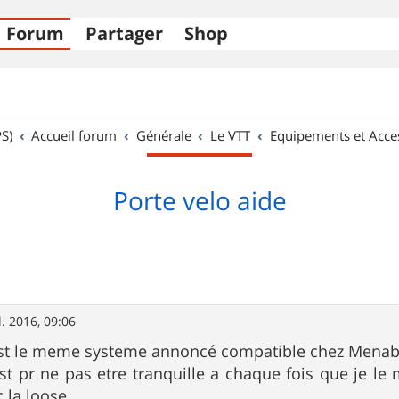
Forum
Partager
Shop
S)
Accueil forum
Générale
Le VTT
Equipements et Acce
Porte velo aide
l. 2016, 09:06
st le meme systeme annoncé compatible chez Menabo
st pr ne pas etre tranquille a chaque fois que je le
c la loose