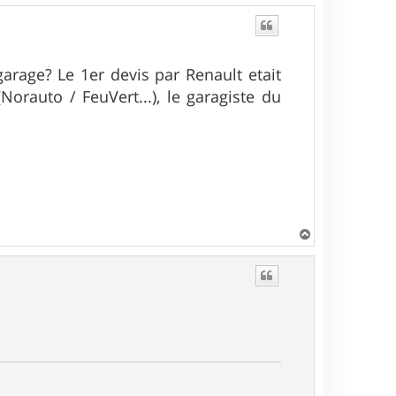
garage? Le 1er devis par Renault etait
Norauto / FeuVert...), le garagiste du
H
a
u
t