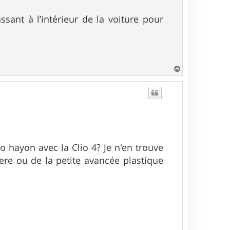
sant à l’intérieur de la voiture pour
H
a
u
t
lo hayon avec la Clio 4? Je n'en trouve
iere ou de la petite avancée plastique