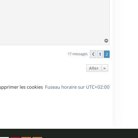
H
a
u
17 messages
1
2
Précédent
t
Aller
upprimer les cookies
Fuseau horaire sur
UTC+02:00