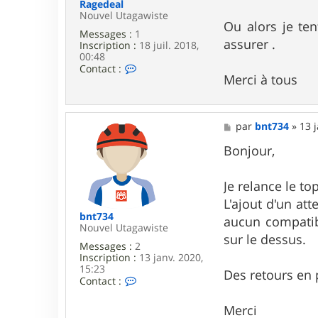
a
Ragedeal
r
Nouvel Utagawiste
Ou alors je ten
Messages :
1
assurer .
Inscription :
18 juil. 2018,
00:48
C
Contact :
Merci à tous
o
n
t
a
c
M
par
bnt734
»
13 
t
e
e
s
Bonjour,
r
s
R
a
a
g
Je relance le top
g
e
L'ajout d'un att
e
d
bnt734
aucun compatibl
e
Nouvel Utagawiste
sur le dessus.
a
Messages :
2
l
Inscription :
13 janv. 2020,
15:23
Des retours en 
C
Contact :
o
n
Merci
t