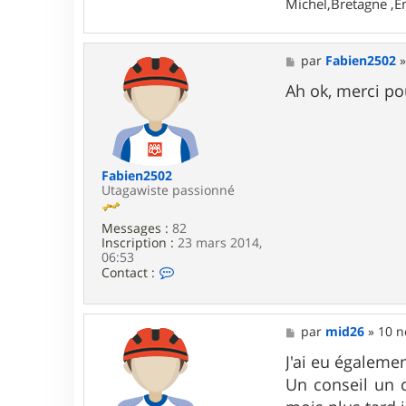
Michel,Bretagne ,E
M
par
Fabien2502
e
s
Ah ok, merci po
s
a
g
e
Fabien2502
Utagawiste passionné
Messages :
82
Inscription :
23 mars 2014,
06:53
C
Contact :
o
n
t
a
M
par
mid26
»
10 n
c
e
t
s
J'ai eu égaleme
e
s
Un conseil un c
r
a
F
g