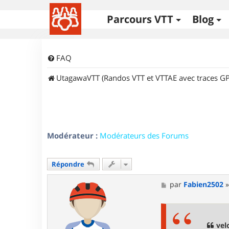
Parcours VTT
Blog
FAQ
UtagawaVTT (Randos VTT et VTTAE avec traces GP
Modérateur :
Modérateurs des Forums
Répondre
M
par
Fabien2502
e
s
s
a
g
vel