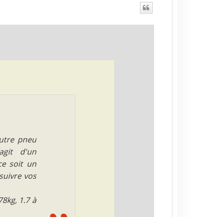
autre pneu
agit d'un
ce soit un
suivre vos
78kg, 1.7 à