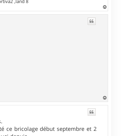
rtiva2 ,land 8
H
a
u
t
H
a
u
t
.
enté ce bricolage début septembre et 2