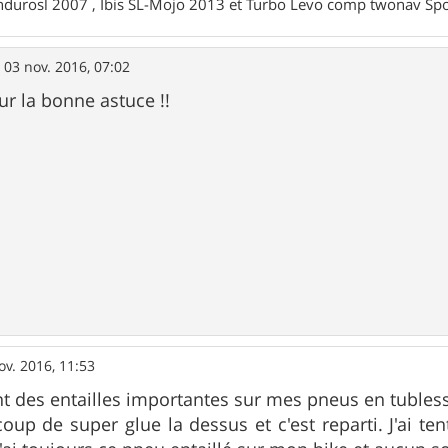
ndurosl 2007 , Ibis SL-Mojo 2013 et Turbo Levo comp twonav Spo
»
03 nov. 2016, 07:02
ur la bonne astuce !!
ov. 2016, 11:53
nt des entailles importantes sur mes pneus en tubless
oup de super glue la dessus et c'est reparti. J'ai t