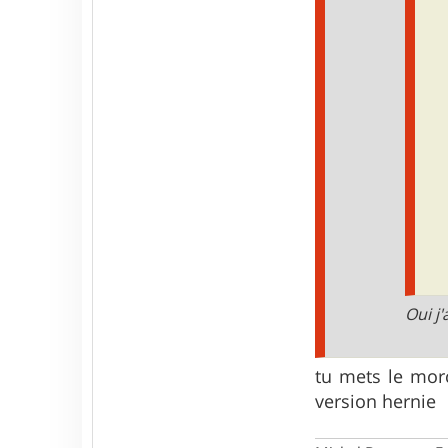
o
c
i
r
a
p
t
o
r
3
5
Oui j
tu mets le mor
version hernie