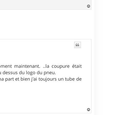
H
a
u
t
oment maintenant. ..la coupure était
 au dessus du logo du pneu.
a part et bien j'ai toujours un tube de
H
a