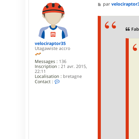
M
par
velociraptor
e
s
s
a
g
Fab
e
velociraptor35
Utagawiste accro
Messages :
136
Inscription :
21 avr. 2015,
22:11
Localisation :
bretagne
C
Contact :
o
n
t
a
c
t
e
r
v
e
l