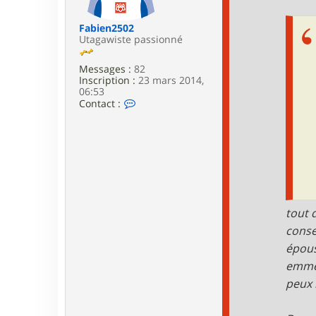
e
Fabien2502
Utagawiste passionné
Messages :
82
Inscription :
23 mars 2014,
06:53
C
Contact :
o
n
t
a
c
t
e
r
F
tout 
a
b
conse
i
épous
e
n
emmèn
2
5
peux 
0
2