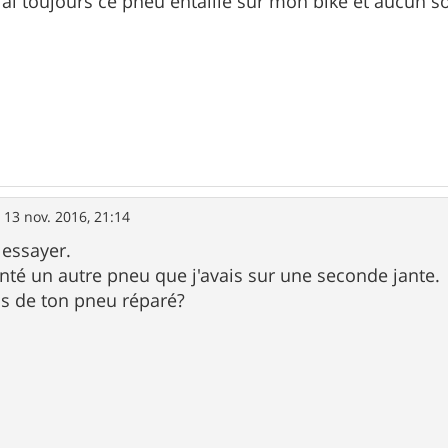
'ai toujours ce pneu entaillé sur mon bike et aucun so
»
13 nov. 2016, 21:14
 essayer.
nté un autre pneu que j'avais sur une seconde jante.
s de ton pneu réparé?