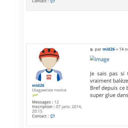
C
Contact :
o
n
t
a
c
t
e
r
F
a
M
par
mid26
»
14 n
b
e
i
s
e
s
n
a
2
g
Je sais pas si
5
e
0
vraiment balèze
2
mid26
Bref depuis ce 
Utagawiste novice
super glue dan
Messages :
12
Inscription :
07 janv. 2014,
20:15
C
Contact :
o
n