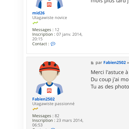
mois plus tard j
a
e
b
i
mid26
e
Utagawiste novice
n
2
Messages :
12
5
Inscription :
07 janv. 2014,
0
20:15
2
C
Contact :
o
n
t
a
M
par
Fabien2502
c
e
t
s
Merci l'astuce à
e
s
Du coup j'ai mo
r
a
m
g
Tu as des photo
i
e
d
2
Fabien2502
6
Utagawiste passionné
Messages :
82
Inscription :
23 mars 2014,
06:53