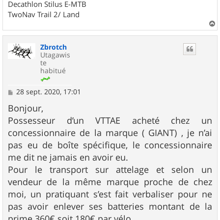
Decathlon Stilus E-MTB
TwoNav Trail 2/ Land
a
u
Zbrotch
t
Utagawis
te
habitué
M
28 sept. 2020, 17:01
e
s
Bonjour,
s
Possesseur d’un VTTAE acheté chez un
a
g
concessionnaire de la marque ( GIANT) , je n’ai
e
pas eu de boîte spécifique, le concessionnaire
me dit ne jamais en avoir eu.
Pour le transport sur attelage et selon un
vendeur de la même marque proche de chez
moi, un pratiquant s’est fait verbaliser pour ne
pas avoir enlever ses batteries montant de la
prime 360€ soit 180€ par vélo.