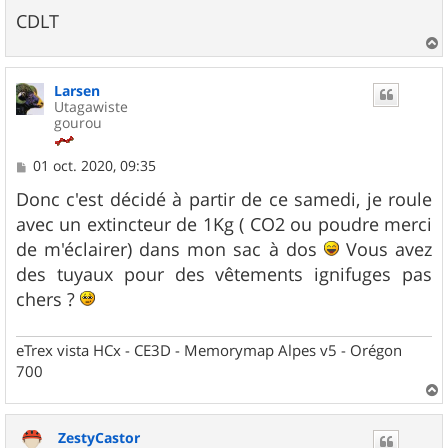
CDLT
a
u
Larsen
t
Utagawiste
gourou
M
01 oct. 2020, 09:35
e
s
Donc c'est décidé à partir de ce samedi, je roule
s
avec un extincteur de 1Kg ( CO2 ou poudre merci
a
g
de m'éclairer) dans mon sac à dos
Vous avez
e
des tuyaux pour des vêtements ignifuges pas
chers ?
eTrex vista HCx - CE3D - Memorymap Alpes v5 - Orégon
700
a
u
ZestyCastor
t