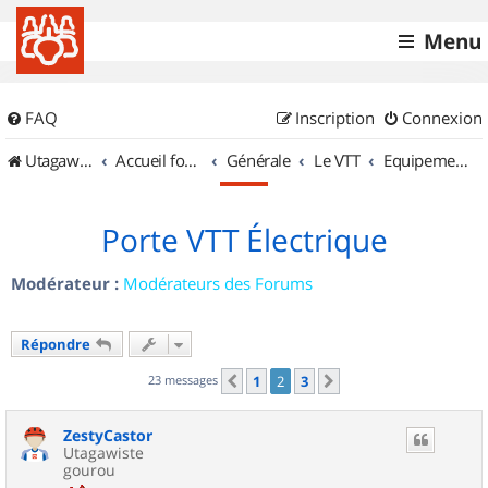
Menu
FAQ
Inscription
Connexion
UtagawaVTT (Randos VTT et VTTAE avec traces GPS)
Accueil forum
Générale
Le VTT
Equipements et Accessoires
Porte VTT Électrique
Modérateur :
Modérateurs des Forums
Répondre
23 messages
1
2
3
Précédent
Suivant
ZestyCastor
Utagawiste
gourou