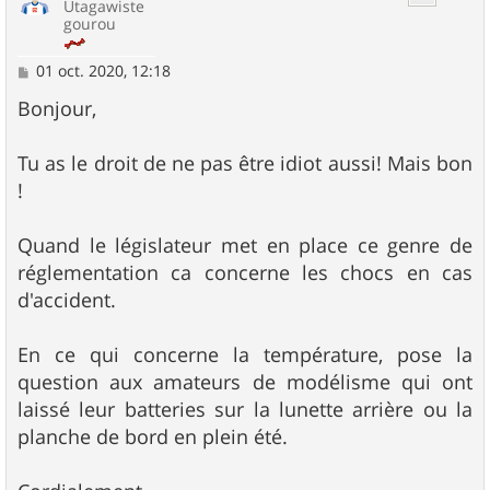
Utagawiste
gourou
M
01 oct. 2020, 12:18
e
s
Bonjour,
s
a
g
Tu as le droit de ne pas être idiot aussi! Mais bon
e
!
Quand le législateur met en place ce genre de
réglementation ca concerne les chocs en cas
d'accident.
En ce qui concerne la température, pose la
question aux amateurs de modélisme qui ont
laissé leur batteries sur la lunette arrière ou la
planche de bord en plein été.