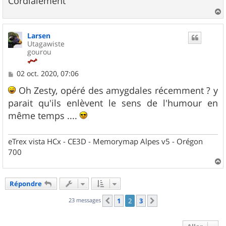
Cordialement
a
u
Larsen
t
Utagawiste
gourou
M
02 oct. 2020, 07:06
e
s
Oh Zesty, opéré des amygdales récemment ? y
s
parait qu'ils enlèvent le sens de l'humour en
a
g
même temps ....
e
eTrex vista HCx - CE3D - Memorymap Alpes v5 - Orégon
700
a
u
Répondre
t
23 messages
1
2
3
Précédent
Suivant