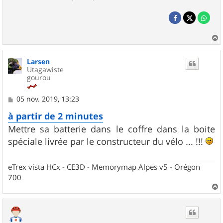
a
u
Larsen
t
Utagawiste
gourou
M
05 nov. 2019, 13:23
e
s
à partir de 2 minutes
s
Mettre sa batterie dans le coffre dans la boite
a
g
spéciale livrée par le constructeur du vélo ... !!!
e
eTrex vista HCx - CE3D - Memorymap Alpes v5 - Orégon
700
a
u
t