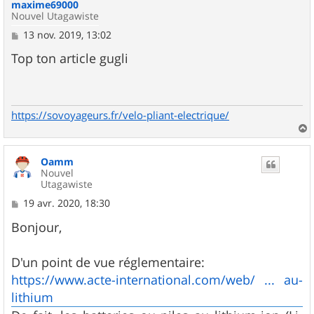
maxime69000
Nouvel Utagawiste
M
13 nov. 2019, 13:02
e
s
Top ton article gugli
s
a
g
e
https://sovoyageurs.fr/velo-pliant-electrique/
a
u
Oamm
t
Nouvel
Utagawiste
M
19 avr. 2020, 18:30
e
s
Bonjour,
s
a
g
D'un point de vue réglementaire:
e
https://www.acte-international.com/web/ ... au-
lithium