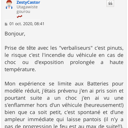
ZestyCastor
t
Utagawiste
gourou
M
01 oct. 2020, 08:41
e
s
Bonjour,
s
a
g
Prise de tête avec les "verbaliseurs" c'est pinuts,
e
le risque c'est l'incendie du véhicule en cas de
choc ou d'exposition prolongée a haute
température.
Mon expérience se limite aux Batteries pour
modèle réduit, j'étais prévenu j'en ai pris soin et
pourtant suite a un choc j'en ai vu une
s'enflammer hors d'un véhicule (heureusement!)
bien que ca soit petit, c'est spontané et d'une
ampleur immédiate qui laisse pantois (il n'y a
pas de progression le feu est au max de suite!!).