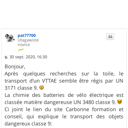
u
t
pat77700
Utagawiste
novice
M
30 sept. 2020, 16:30
e
s
Bonjour,
s
Après quelques recherches sur la toile, le
a
g
transport d'un VTTAE semble être régis par UN
e
3171 classe 9.
La chimie des batteries de vélo électrique est
classée matière dangereuse UN 3480 classe 9.
Ci joint le lien du site Carbonne formation et
conseil, qui explique le transport des objets
dangereux classe 9: