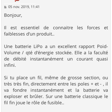
M
05 nov. 2019, 11:41
e
s
Bonjour,
s
a
g
Il est essentiel de connaitre les forces et
e
faiblesses d'un produit..
Une batterie LiPo a un excellent rapport Poid-
Volume / qté d'énergie stockée. Elle a la faculté
de débité instantanément un courant quasi
infini.
Si tu place un fil, même de grosse section, ou
très très fin, directement entre les poles + et - , il
va fondre instantanément et la batterie va
exploser et brûler. Sur une batterie classique le
fil fin joue le rôle de fusible..