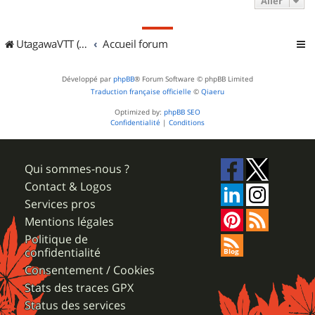
Aller
UtagawaVTT (Randos VTT et VTTAE avec traces GPS)
Accueil forum
Développé par
phpBB
® Forum Software © phpBB Limited
Traduction française officielle
©
Qiaeru
Optimized by:
phpBB SEO
Confidentialité
|
Conditions
Qui sommes-nous ?
Contact & Logos
Services pros
Mentions légales
Politique de
confidentialité
Consentement / Cookies
Stats des traces GPX
Status des services