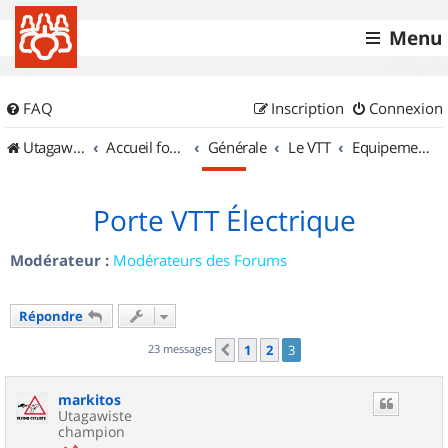
Menu
FAQ
Inscription
Connexion
UtagawaVTT (Randos VTT et VTTAE avec traces GPS)
Accueil forum
Générale
Le VTT
Equipements et Accessoires
Porte VTT Électrique
Modérateur :
Modérateurs des Forums
Répondre
23 messages
1
2
3
Précédent
markitos
Utagawiste
champion