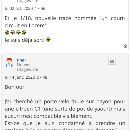
Utagawiste
M
02 oct. 2020, 17:56
e
s
Et le 1/10, nouvelle trace nommée "un court-
s
circuit en Lozère"
a
g
e
Je suis déja sorti
a
u
Phar
t
Nouvel
Utagawiste
M
14 janv. 2023, 07:48
e
s
Bonjour
s
a
g
J’ai cherché un porte velo thule sur hayon pour
e
une citroen C1 (une sorte de pot de yaourt) mais
aucun n’est compatible visiblement.
Est-ce que je suis condamné à prendre un