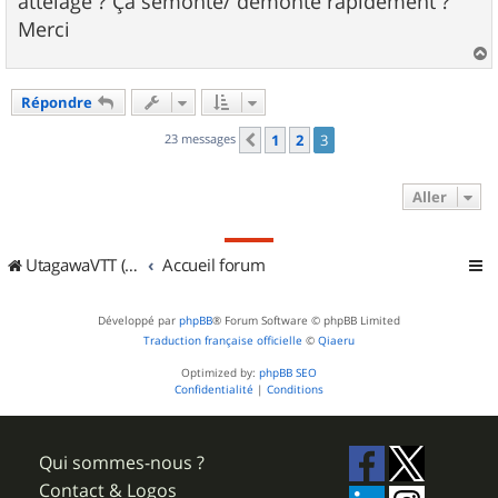
attelage ? Ça semonte/ démonte rapidement ?
Merci
a
u
Répondre
t
23 messages
1
2
3
Précédent
Aller
UtagawaVTT (Randos VTT et VTTAE avec traces GPS)
Accueil forum
Développé par
phpBB
® Forum Software © phpBB Limited
Traduction française officielle
©
Qiaeru
Optimized by:
phpBB SEO
Confidentialité
|
Conditions
Qui sommes-nous ?
Contact & Logos