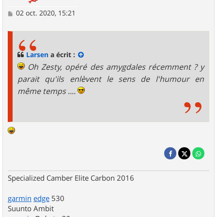
M
02 oct. 2020, 15:21
e
s
s
a
g
Larsen
a écrit :
e
Oh Zesty, opéré des amygdales récemment ? y
parait qu'ils enlèvent le sens de l'humour en
même temps ....
Specialized Camber Elite Carbon 2016
garmin
edge
530
Suunto Ambit