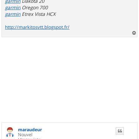
garmin
Dakota 20
garmin
Oregon 700
garmin
Etrex Vista HCX
http://markitosvtt.blogspot.fr/
a
u
t
maraudeur
Nouvel