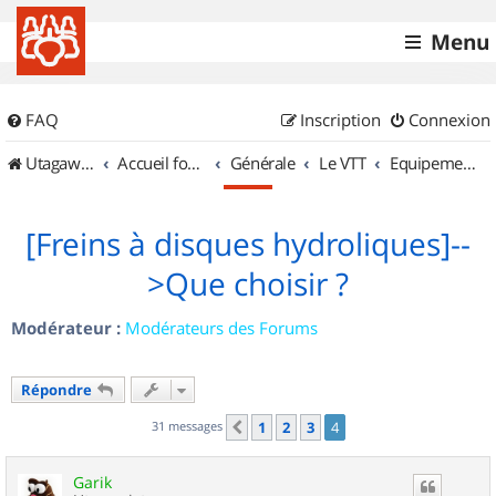
Menu
FAQ
Inscription
Connexion
UtagawaVTT (Randos VTT et VTTAE avec traces GPS)
Accueil forum
Générale
Le VTT
Equipements et Accessoires
[Freins à disques hydroliques]--
>Que choisir ?
Modérateur :
Modérateurs des Forums
Répondre
31 messages
1
2
3
4
Précédent
Garik