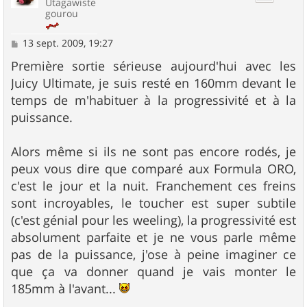
Utagawiste
gourou
M
13 sept. 2009, 19:27
e
s
Première sortie sérieuse aujourd'hui avec les
s
Juicy Ultimate, je suis resté en 160mm devant le
a
g
temps de m'habituer à la progressivité et à la
e
puissance.
Alors même si ils ne sont pas encore rodés, je
peux vous dire que comparé aux Formula ORO,
c'est le jour et la nuit. Franchement ces freins
sont incroyables, le toucher est super subtile
(c'est génial pour les weeling), la progressivité est
absolument parfaite et je ne vous parle même
pas de la puissance, j'ose à peine imaginer ce
que ça va donner quand je vais monter le
185mm à l'avant...