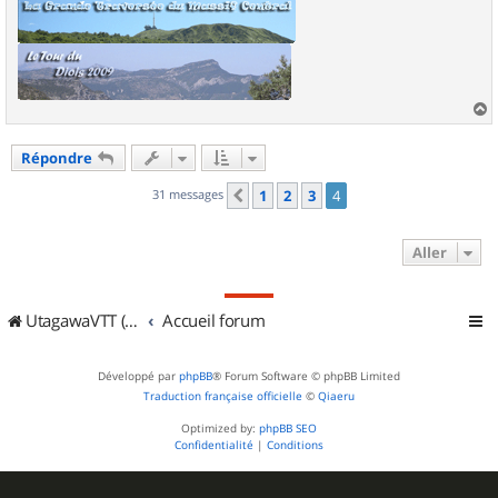
a
u
Répondre
t
31 messages
1
2
3
4
Précédent
Aller
UtagawaVTT (Randos VTT et VTTAE avec traces GPS)
Accueil forum
Développé par
phpBB
® Forum Software © phpBB Limited
Traduction française officielle
©
Qiaeru
Optimized by:
phpBB SEO
Confidentialité
|
Conditions