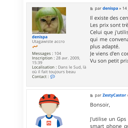
l
M
a
par
denispa
»
14 
e
d
s
Il existe des ce
i
s
m
Les prix sont tr
a
o
g
k
Celui que j'uti
e
denispa
qui me convenai
Utagawiste accro
plus adapté.
Je viens d'en c
Messages :
104
Inscription :
28 avr. 2009,
Vu son petit pri
15:39
Localisation :
Dans le Sud, là
où il fait toujours beau
C
Contact :
o
n
t
a
M
par
ZestyCastor
c
e
t
s
Bonsoir,
e
s
r
a
d
g
J'utilise un Gp
e
e
smart phone qu
n