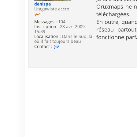
e
denispa
Oruxmaps ne néc
Utagawiste accro
téléchargées.
En outre, quand
Messages :
104
Inscription :
28 avr. 2009,
réseau partout
15:39
Localisation :
Dans le Sud, là
fonctionne parf
où il fait toujours beau
C
Contact :
o
n
t
a
c
t
e
r
d
e
n
i
s
p
a