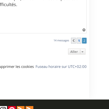
ficultés.
H
a
u
14 messages
1
2
Précédent
t
Aller
upprimer les cookies
Fuseau horaire sur
UTC+02:00