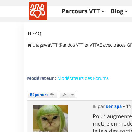
Parcours VTT
Blog
FAQ
UtagawaVTT (Randos VTT et VTTAE avec traces GP
Modérateur :
Modérateurs des Forums
Répondre
M
par
denispa
»
14 
e
s
Pour augmenter 
s
mettre en mode
a
g
Je fais des sor