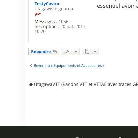
i
ZestyCastor
essentiel avoir 
s
Utagawiste gourou
p
a
Messages :
1056
Inscription :
20 juil. 2017,
10:20
Répondre
Revenir à « Equipements et Accessoires »
UtagawaVTT (Randos VTT et VTTAE avec traces GP