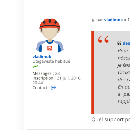
M
par
vladimok
»
1
e
s
s
a
g
den
e
Pour 
vladimok
néces
Utagawiste habitué
Je fa
Oruxm
Messages :
28
Inscription :
21 juil. 2016,
des c
20:44
En ou
C
Contact :
o
a pa
n
l'app
t
a
c
t
Quel support po
e
r
v