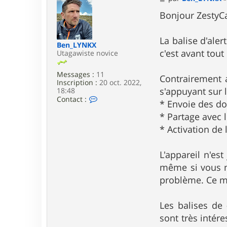
e
s
Bonjour ZestyCa
s
a
g
La balise d'ale
Ben_LYNKX
e
c'est avant tou
Utagawiste novice
Messages :
11
Contrairement a
Inscription :
20 oct. 2022,
s'appuyant sur l
18:48
C
Contact :
* Envoie des do
o
n
* Partage avec 
t
* Activation de
a
c
t
L'appareil n'es
e
r
même si vous ne
B
problème. Ce m
e
n
_
L
Les balises de
Y
sont très intér
N