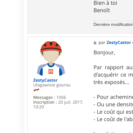
Bien à toi
Benoît
Dernière modificatio
M
par
ZestyCastor
e
s
Bonjour,
s
a
g
Par rapport au
e
d'acquérir ce m
ZestyCastor
très exposés...
Utagawiste gourou
- Pour achemine
Messages :
1056
Inscription :
20 juil. 2017,
- Ou une densité
10:20
- Le coût qui es
- Le coût de l'