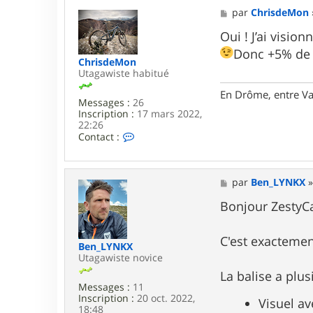
M
par
ChrisdeMon
e
s
Oui ! J’ai visio
s
Donc +5% de p
a
ChrisdeMon
g
Utagawiste habitué
e
En Drôme, entre Va
Messages :
26
Inscription :
17 mars 2022,
22:26
C
Contact :
o
n
t
a
M
par
Ben_LYNKX
c
e
t
s
Bonjour ZestyCa
e
s
r
a
C
g
C'est exactemen
Ben_LYNKX
h
e
Utagawiste novice
r
i
La balise a plu
s
Messages :
11
d
Inscription :
20 oct. 2022,
Visuel av
e
18:48