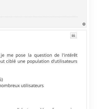
H
a
u
t
 je me pose la question de l'intérêt
ut ciblé une population d'utilisateurs
G)
 nombreux utilisateurs