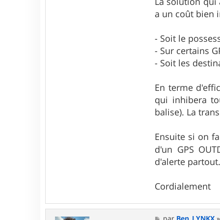
La solution qui
a un coût bien i
- Soit le posses
- Sur certains G
- Soit les desti
En terme d'effi
qui inhibera t
balise). La tra
Ensuite si on f
d'un GPS OU
d'alerte partout
Cordialement
M
par
Ben_LYNKX