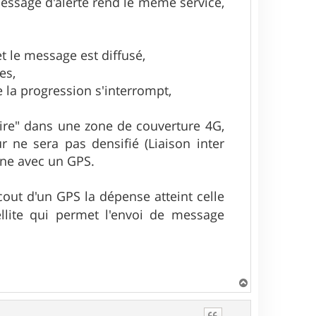
message d'alerte rend le même service,
t le message est diffusé,
es,
ue la progression s'interrompt,
toire" dans une zone de couverture 4G,
 ne sera pas densifié (Liaison inter
une avec un GPS.
 cout d'un GPS la dépense atteint celle
llite qui permet l'envoi de message
H
a
u