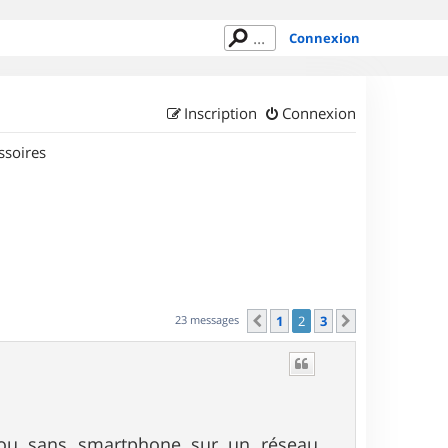
Connexion
Inscription
Connexion
ssoires
23 messages
1
2
3
Précédent
Suivant
ne ou sans smartphone sur un réseau