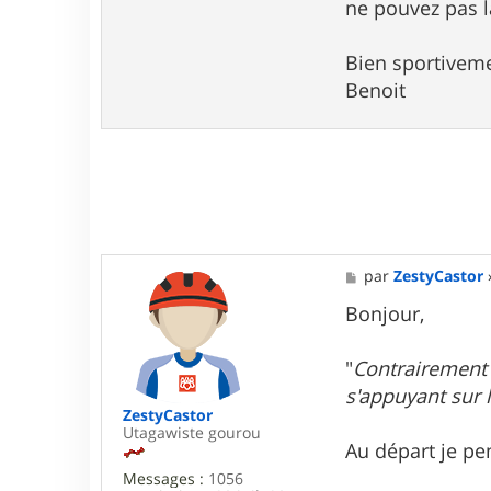
K
ne pouvez pas l
X
Bien sportiveme
Benoit
M
par
ZestyCastor
e
s
Bonjour,
s
a
g
"
Contrairement
e
s'appuyant sur l
ZestyCastor
Utagawiste gourou
Au départ je pe
Messages :
1056