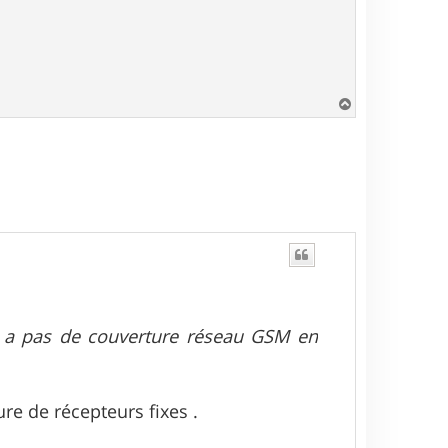
H
a
u
t
'y a pas de couverture réseau GSM en
re de récepteurs fixes .