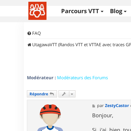
Parcours VTT
Blog
FAQ
UtagawaVTT (Randos VTT et VTTAE avec traces GP
Modérateur :
Modérateurs des Forums
Répondre
M
par
ZestyCastor
e
s
Bonjour,
s
a
g
Si j'ai bien t