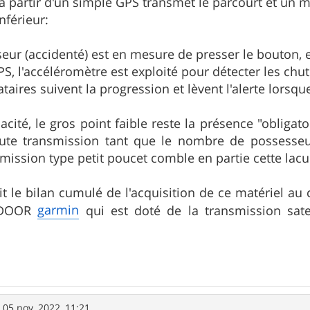
 a partir d'un simple GPS transmet le parcourt et un 
nférieur:
seur (accidenté) est en mesure de presser le bouton, e
PS, l'accéléromètre est exploité pour détecter les chut
nataires suivent la progression et lèvent l'alerte lorsq
cacité, le gros point faible reste la présence "obliga
oute transmission tant que le nombre de possesseur
nsmission type petit poucet comble en partie cette lac
ait le bilan cumulé de l'acquisition de ce matériel au
garmin
TDOOR
qui est doté de la transmission sate
.
»
05 nov. 2022, 11:21