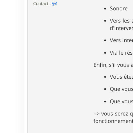
M
C
Contact :
o
Sonore
o
n
n
t
Vers les 
a
c
d'interve
t
e
Vers inte
r
B
e
Via le r
n
_
Enfin, s'il vous
L
Y
N
Vous êtes
K
X
Que vous
Que vous
=> vous serez q
fonctionnement