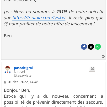
ps : Nous en sommes à
131%
de notre objectif
https://fr.ulule.com/lynkx/
sur
. Il reste plus que
9j pour profiter de notre offre de lancement !
Ben
a
u
pascaltigral
t
Nouvel
Utagawiste
M
01 déc. 2022, 14:48
e
s
Bonjour Ben,
s
Est-ce qu’il y a du nouveau concernant la
a
g
possibilité de prévenir directement des secours.
e