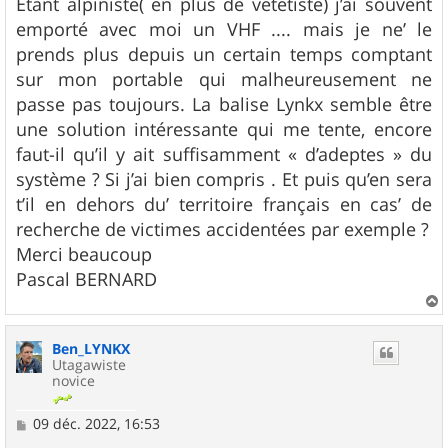
Étant alpiniste( en plus de vetetiste) j’ai souvent
emporté avec moi un VHF .... mais je ne’ le
prends plus depuis un certain temps comptant
sur mon portable qui malheureusement ne
passe pas toujours. La balise Lynkx semble être
une solution intéressante qui me tente, encore
faut-il qu’il y ait suffisamment « d’adeptes » du
système ? Si j’ai bien compris . Et puis qu’en sera
t’il en dehors du’ territoire français en cas’ de
recherche de victimes accidentées par exemple ?
Merci beaucoup
Pascal BERNARD
a
u
Ben_LYNKX
t
Utagawiste
novice
M
09 déc. 2022, 16:53
e