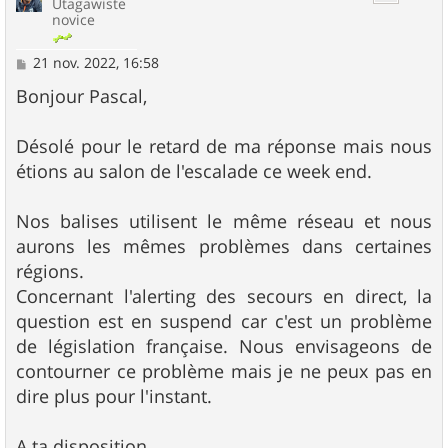
Utagawiste
novice
M
21 nov. 2022, 16:58
e
s
Bonjour Pascal,
s
a
g
Désolé pour le retard de ma réponse mais nous
e
étions au salon de l'escalade ce week end.
Nos balises utilisent le même réseau et nous
aurons les mêmes problèmes dans certaines
régions.
Concernant l'alerting des secours en direct, la
question est en suspend car c'est un problème
de législation française. Nous envisageons de
contourner ce problème mais je ne peux pas en
dire plus pour l'instant.
A ta disposition,