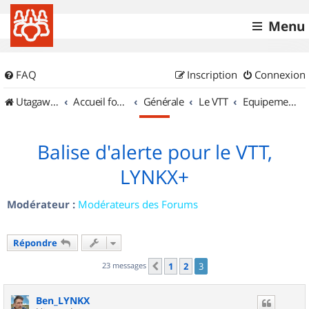
Menu
FAQ
Inscription
Connexion
UtagawaVTT (Randos VTT et VTTAE avec traces GPS)
Accueil forum
Générale
Le VTT
Equipements et Accessoires
Balise d'alerte pour le VTT,
LYNKX+
Modérateur :
Modérateurs des Forums
Répondre
23 messages
1
2
3
Précédent
Ben_LYNKX