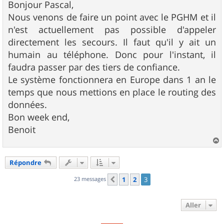
s
Bonjour Pascal,
s
Nous venons de faire un point avec le PGHM et il
a
g
n'est actuellement pas possible d'appeler
e
directement les secours. Il faut qu'il y ait un
humain au téléphone. Donc pour l'instant, il
faudra passer par des tiers de confiance.
Le système fonctionnera en Europe dans 1 an le
temps que nous mettions en place le routing des
données.
Bon week end,
Benoit
a
u
Répondre
t
23 messages
1
2
3
Précédent
Aller