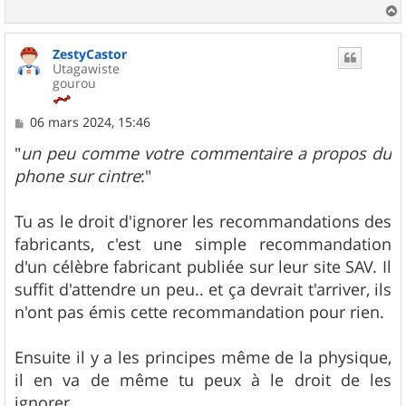
a
u
ZestyCastor
t
Utagawiste
gourou
M
06 mars 2024, 15:46
e
s
"
un peu comme votre commentaire a propos du
s
phone sur cintre
:"
a
g
e
Tu as le droit d'ignorer les recommandations des
fabricants, c'est une simple recommandation
d'un célèbre fabricant publiée sur leur site SAV. Il
suffit d'attendre un peu.. et ça devrait t'arriver, ils
n'ont pas émis cette recommandation pour rien.
Ensuite il y a les principes même de la physique,
il en va de même tu peux à le droit de les
ignorer.