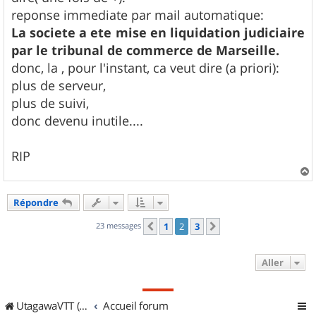
reponse immediate par mail automatique:
La societe a ete mise en liquidation judiciaire
par le tribunal de commerce de Marseille.
donc, la , pour l'instant, ca veut dire (a priori):
plus de serveur,
plus de suivi,
donc devenu inutile....
RIP
a
u
Répondre
t
23 messages
1
2
3
Précédent
Suivant
Aller
UtagawaVTT (Randos VTT et VTTAE avec traces GPS)
Accueil forum