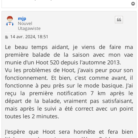
a
u
mjp
t
Nouvel
Utagawiste
M
14 avr. 2024, 18:51
e
s
Le beau temps aidant, je viens de faire ma
s
première balade de la saison avec mon vae
a
g
munie d'un Hoot 520 depuis l'automne 2013.
e
Vu les problèmes de Hoot, j'avais peur pour son
fonctionnement. Et bien, c'est comme avant, il
fonctionne à peu près sur le mode basique. J'ai
reçu la première notification 7 km après le
départ de la balade, vraiment pas satisfaisant,
mais après le suivi a été correct avec un point
toutes les 2 minutes.
J'espère que Hoot sera honnête et fera bien