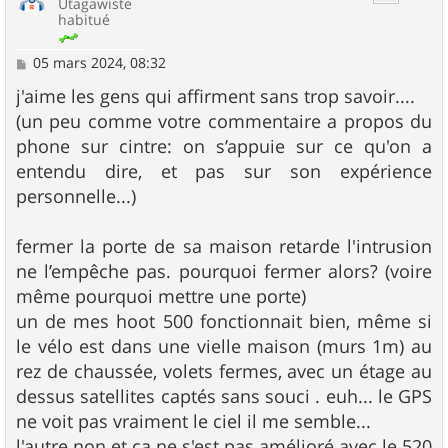
Utagawiste
habitué
M
05 mars 2024, 08:32
e
s
j'aime les gens qui affirment sans trop savoir....
s
(un peu comme votre commentaire a propos du
a
g
phone sur cintre: on s’appuie sur ce qu'on a
e
entendu dire, et pas sur son expérience
personnelle...)
fermer la porte de sa maison retarde l'intrusion
ne l’empêche pas. pourquoi fermer alors? (voire
même pourquoi mettre une porte)
un de mes hoot 500 fonctionnait bien, même si
le vélo est dans une vielle maison (murs 1m) au
rez de chaussée, volets fermes, avec un étage au
dessus satellites captés sans souci . euh... le GPS
ne voit pas vraiment le ciel il me semble...
l'autre non et ça ne s'est pas amélioré avec le 520