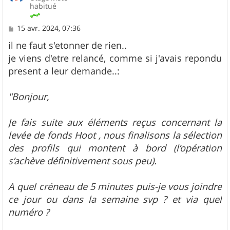
habitué
M
15 avr. 2024, 07:36
e
s
il ne faut s'etonner de rien..
s
je viens d'etre relancé, comme si j'avais repondu
a
g
present a leur demande..:
e
"Bonjour,
Je fais suite aux éléments reçus concernant la
levée de fonds Hoot , nous finalisons la sélection
des profils qui montent à bord (l’opération
s’achève définitivement sous peu).
A quel créneau de 5 minutes puis-je vous joindre
ce jour ou dans la semaine svp ? et via quel
numéro ?