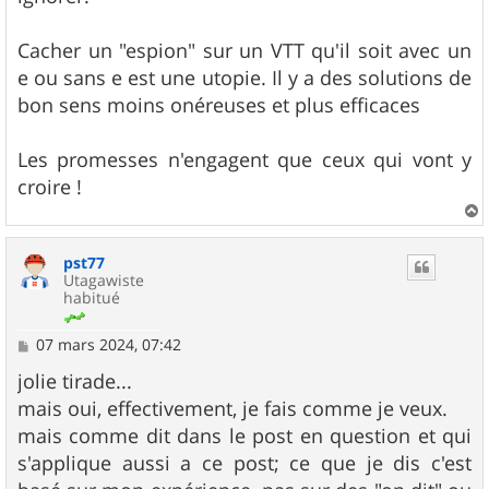
Cacher un "espion" sur un VTT qu'il soit avec un
e ou sans e est une utopie. Il y a des solutions de
bon sens moins onéreuses et plus efficaces
Les promesses n'engagent que ceux qui vont y
croire !
a
u
pst77
t
Utagawiste
habitué
M
07 mars 2024, 07:42
e
s
jolie tirade...
s
mais oui, effectivement, je fais comme je veux.
a
g
mais comme dit dans le post en question et qui
e
s'applique aussi a ce post; ce que je dis c'est