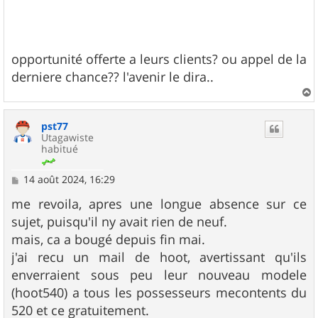
opportunité offerte a leurs clients? ou appel de la
derniere chance?? l'avenir le dira..
a
u
pst77
t
Utagawiste
habitué
M
14 août 2024, 16:29
e
s
me revoila, apres une longue absence sur ce
s
sujet, puisqu'il ny avait rien de neuf.
a
g
mais, ca a bougé depuis fin mai.
e
j'ai recu un mail de hoot, avertissant qu'ils
enverraient sous peu leur nouveau modele
(hoot540) a tous les possesseurs mecontents du
520 et ce gratuitement.