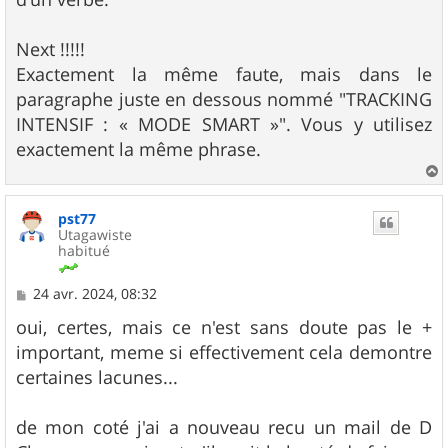
Next !!!!!
Exactement la même faute, mais dans le
paragraphe juste en dessous nommé "TRACKING
INTENSIF : « MODE SMART »". Vous y utilisez
exactement la même phrase.
a
u
pst77
t
Utagawiste
habitué
M
24 avr. 2024, 08:32
e
s
oui, certes, mais ce n'est sans doute pas le +
s
important, meme si effectivement cela demontre
a
g
certaines lacunes...
e
de mon coté j'ai a nouveau recu un mail de D