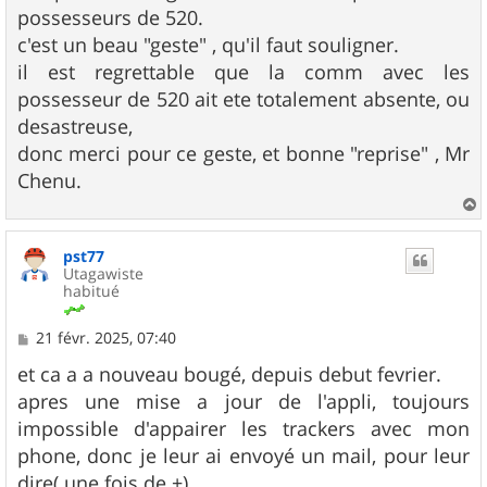
possesseurs de 520.
c'est un beau "geste" , qu'il faut souligner.
il est regrettable que la comm avec les
possesseur de 520 ait ete totalement absente, ou
desastreuse,
donc merci pour ce geste, et bonne "reprise" , Mr
Chenu.
a
u
pst77
t
Utagawiste
habitué
M
21 févr. 2025, 07:40
e
s
et ca a a nouveau bougé, depuis debut fevrier.
s
apres une mise a jour de l'appli, toujours
a
g
impossible d'appairer les trackers avec mon
e
phone, donc je leur ai envoyé un mail, pour leur
dire( une fois de +).