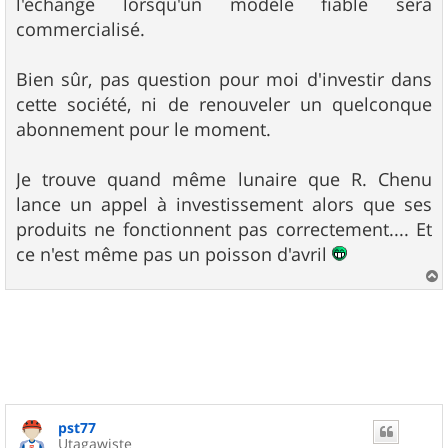
l'échange lorsqu'un modèle fiable sera
commercialisé.
Bien sûr, pas question pour moi d'investir dans
cette société, ni de renouveler un quelconque
abonnement pour le moment.
Je trouve quand même lunaire que R. Chenu
lance un appel à investissement alors que ses
produits ne fonctionnent pas correctement.... Et
ce n'est même pas un poisson d'avril
a
u
t
pst77
Utagawiste