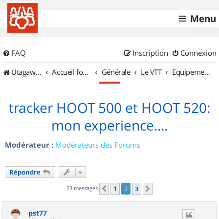
Menu
FAQ
Inscription
Connexion
UtagawaVTT (Randos VTT et VTTAE avec traces GPS)
Accueil forum
Générale
Le VTT
Equipements et Accessoires
tracker HOOT 500 et HOOT 520:
mon experience....
Modérateur :
Modérateurs des Forums
Répondre
23 messages
1
2
3
Précédent
Suivant
pst77