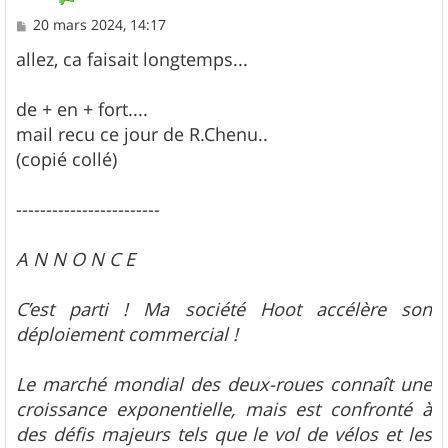
M
20 mars 2024, 14:17
e
s
allez, ca faisait longtemps...
s
a
g
de + en + fort....
e
mail recu ce jour de R.Chenu..
(copié collé)
------------------------
A N N O N C E
C’est parti ! Ma société Hoot accélère son
déploiement commercial !
Le marché mondial des deux-roues connaît une
croissance exponentielle, mais est confronté à
des défis majeurs tels que le vol de vélos et les