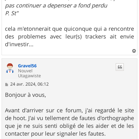
pas continuer a depenser a fond perdu
P. St"
cela m'etonnerait que quiconque qui a rencontre
des problemes avec leur(s) trackers ait envie
d'investir...
a
u
Gravel56
t
Nouvel
Utagawiste
M
24 avr. 2024, 06:12
e
s
Bonjour à vous,
s
a
g
Avant d'arriver sur ce forum, j'ai regardé le site
e
de hoot. J'ai vu tellement de fautes d'orthographe
que je ne suis senti obligé de les aider et de les
contacter pour leur signaler les fautes.