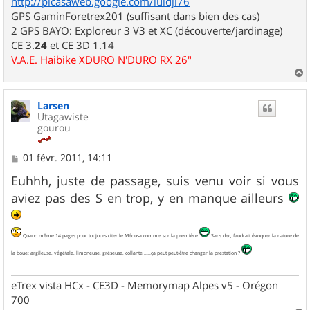
http://picasaweb.google.com/luidji76
GPS GaminForetrex201 (suffisant dans bien des cas)
2 GPS BAYO: Exploreur 3 V3 et XC (découverte/jardinage)
CE 3.
24
et CE 3D 1.14
V.A.E. Haibike XDURO N'DURO RX 26"
a
u
Larsen
t
Utagawiste
gourou
M
01 févr. 2011, 14:11
e
s
Euhhh, juste de passage, suis venu voir si vous
s
aviez pas des S en trop, y en manque ailleurs
a
g
e
Quand même 14 pages pour toujours citer le Médusa comme sur la première
Sans dec, faudrait évoquer la nature de
la boue: argileuse, végétale, limoneuse, gréseuse, collante .....ça peut peut-être changer la prestation ?
eTrex vista HCx - CE3D - Memorymap Alpes v5 - Orégon
700