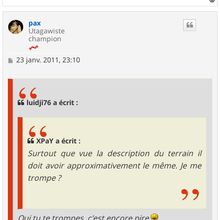
a
u
pax
t
Utagawiste
champion
M
23 janv. 2011, 23:10
e
s
s
a
g
luidji76 a écrit :
e
XPaY a écrit :
Surtout que vue la description du terrain il
doit avoir approximativement le même. Je me
trompe ?
Oui tu te trompes, c'est encore pire