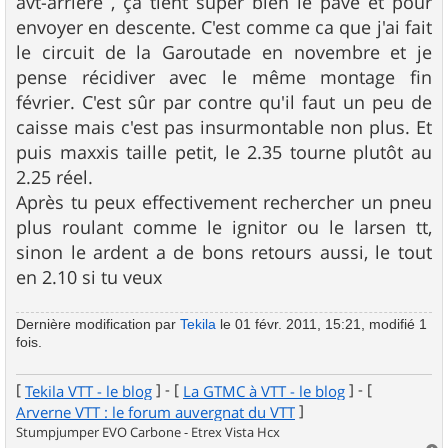
avt-arrière , ça tient super bien le pavé et pour
e
envoyer en descente. C'est comme ca que j'ai fait
le circuit de la Garoutade en novembre et je
pense récidiver avec le même montage fin
février. C'est sûr par contre qu'il faut un peu de
caisse mais c'est pas insurmontable non plus. Et
puis maxxis taille petit, le 2.35 tourne plutôt au
2.25 réel.
Après tu peux effectivement rechercher un pneu
plus roulant comme le ignitor ou le larsen tt,
sinon le ardent a de bons retours aussi, le tout
en 2.10 si tu veux
Dernière modification par
Tekila
le 01 févr. 2011, 15:21, modifié 1
fois.
[
] - [
] - [
Tekila VTT - le blog
La GTMC à VTT - le blog
]
Arverne VTT : le forum auvergnat du VTT
Stumpjumper EVO Carbone - Etrex Vista Hcx