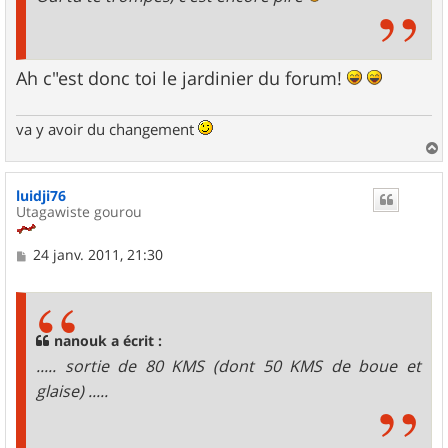
Ah c"est donc toi le jardinier du forum!
va y avoir du changement
a
u
luidji76
t
Utagawiste gourou
M
24 janv. 2011, 21:30
e
s
s
a
g
nanouk a écrit :
e
..... sortie de 80 KMS (dont 50 KMS de boue et
glaise) .....