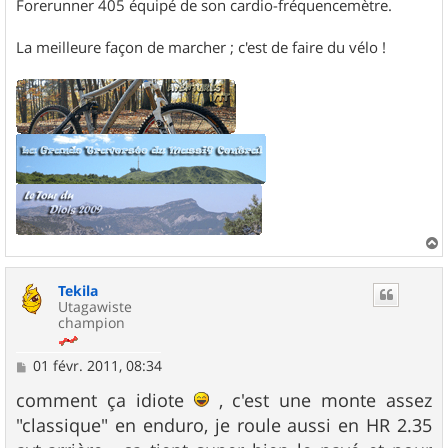
Forerunner 405 équipé de son cardio-fréquencemètre.
La meilleure façon de marcher ; c'est de faire du vélo !
a
u
Tekila
t
Utagawiste
champion
M
01 févr. 2011, 08:34
e
s
comment ça idiote
, c'est une monte assez
s
"classique" en enduro, je roule aussi en HR 2.35
a
g