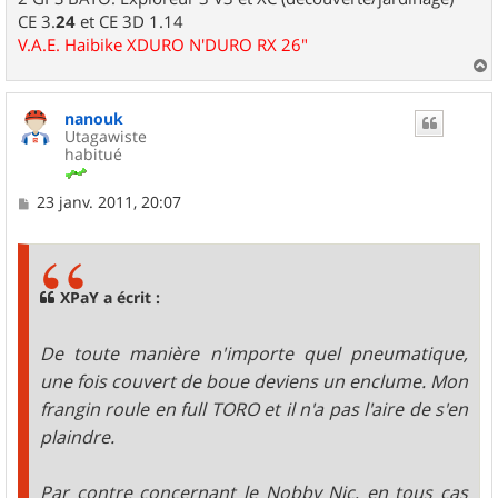
CE 3.
24
et CE 3D 1.14
V.A.E. Haibike XDURO N'DURO RX 26"
a
u
nanouk
t
Utagawiste
habitué
M
23 janv. 2011, 20:07
e
s
s
a
g
XPaY a écrit :
e
De toute manière n'importe quel pneumatique,
une fois couvert de boue deviens un enclume. Mon
frangin roule en full TORO et il n'a pas l'aire de s'en
plaindre.
Par contre concernant le Nobby Nic, en tous cas