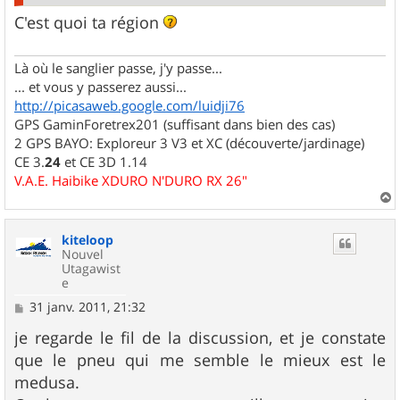
C'est quoi ta région
Là où le sanglier passe, j'y passe...
... et vous y passerez aussi...
http://picasaweb.google.com/luidji76
GPS GaminForetrex201 (suffisant dans bien des cas)
2 GPS BAYO: Exploreur 3 V3 et XC (découverte/jardinage)
CE 3.
24
et CE 3D 1.14
V.A.E. Haibike XDURO N'DURO RX 26"
a
u
kiteloop
t
Nouvel
Utagawist
e
M
31 janv. 2011, 21:32
e
s
je regarde le fil de la discussion, et je constate
s
que le pneu qui me semble le mieux est le
a
g
medusa.
e