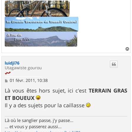
a
u
luidji76
t
Utagawiste gourou
M
01 févr. 2011, 10:38
e
s
Là vous êtes hors sujet, ici c'est
TERRAIN GRAS
s
ET BOUEUX
a
g
Il y a des sujets pour la caillasse
e
Là où le sanglier passe, j'y passe...
... et vous y passerez aussi...