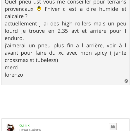
Quel pneu ust vous me conseiller pour terrains
provencaux
l'hiver c est a dire humide et
calcaire ?
actuellement j ai des high rollers mais un peu
lourd je trouve en 2.35 avt et arrière pour l
enduro.
j'aimerai un pneu plus fin a l arrière, voir à l
avant pour faire du xc avec mon spicy ( jante
crossmax st tubeless)
merci
lorenzo
a
u
t
Garik
Utagawiste