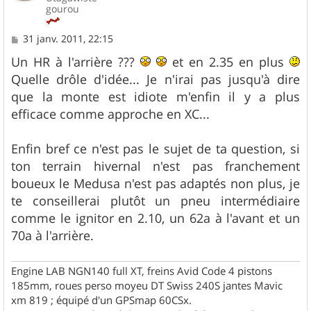
gourou
M
31 janv. 2011, 22:15
e
s
Un HR à l'arrière ???
et en 2.35 en plus
s
Quelle drôle d'idée... Je n'irai pas jusqu'à dire
a
g
que la monte est idiote m'enfin il y a plus
e
efficace comme approche en XC...
Enfin bref ce n'est pas le sujet de ta question, si
ton terrain hivernal n'est pas franchement
boueux le Medusa n'est pas adaptés non plus, je
te conseillerai plutôt un pneu intermédiaire
comme le ignitor en 2.10, un 62a à l'avant et un
70a à l'arrière.
Engine LAB NGN140 full XT, freins Avid Code 4 pistons
185mm, roues perso moyeu DT Swiss 240S jantes Mavic
xm 819 ; équipé d'un GPSmap 60CSx.