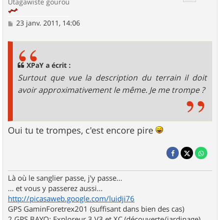
Utagawiste gourou
M
23 janv. 2011, 14:06
e
s
s
a
g
XPaY a écrit :
e
Surtout que vue la description du terrain il doit
avoir approximativement le même. Je me trompe ?
Oui tu te trompes, c'est encore pire
Là où le sanglier passe, j'y passe...
... et vous y passerez aussi...
http://picasaweb.google.com/luidji76
GPS GaminForetrex201 (suffisant dans bien des cas)
2 GPS BAYO: Exploreur 3 V3 et XC (découverte/jardinage)