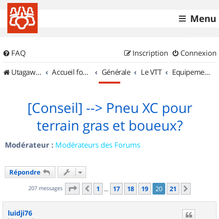
Menu
FAQ
Inscription
Connexion
UtagawaVTT (Randos VTT et VTTAE avec traces GPS)
Accueil forum
Générale
Le VTT
Equipements et Accessoires
[Conseil] --> Pneu XC pour
terrain gras et boueux?
Modérateur :
Modérateurs des Forums
Répondre
Page
20
sur
21
207 messages
1
17
18
19
20
21
Précédent
Suivant
…
luidji76