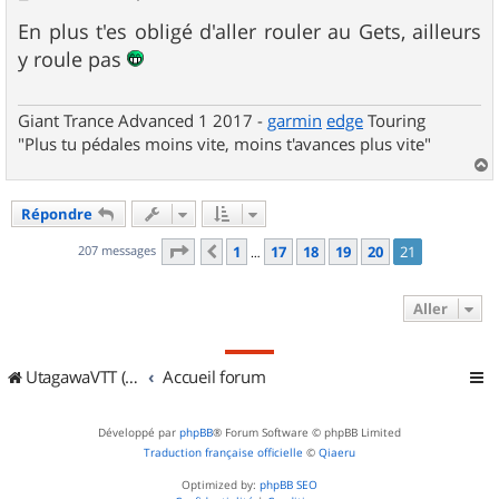
e
s
En plus t'es obligé d'aller rouler au Gets, ailleurs
s
y roule pas
a
g
e
Giant Trance Advanced 1 2017 -
garmin
edge
Touring
"Plus tu pédales moins vite, moins t'avances plus vite"
a
u
Répondre
t
Page
21
sur
21
207 messages
1
17
18
19
20
21
Précédent
…
Aller
UtagawaVTT (Randos VTT et VTTAE avec traces GPS)
Accueil forum
Développé par
phpBB
® Forum Software © phpBB Limited
Traduction française officielle
©
Qiaeru
Optimized by:
phpBB SEO