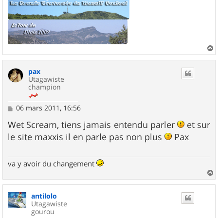
a
u
pax
t
Utagawiste
champion
M
06 mars 2011, 16:56
e
s
Wet Scream, tiens jamais entendu parler
et sur
s
le site maxxis il en parle pas non plus
Pax
a
g
e
va y avoir du changement
a
u
antilolo
t
Utagawiste
gourou