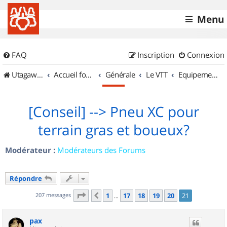
Menu
FAQ
Inscription
Connexion
UtagawaVTT (Randos VTT et VTTAE avec traces GPS)
Accueil forum
Générale
Le VTT
Equipements et Accessoires
[Conseil] --> Pneu XC pour
terrain gras et boueux?
Modérateur :
Modérateurs des Forums
Répondre
Page
21
sur
21
207 messages
1
17
18
19
20
21
Précédent
…
pax