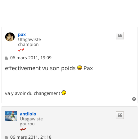
t
pax
Utagawiste
champion
M
06 mars 2011, 19:09
e
s
effectivement vu son poids
Pax
s
a
g
e
va y avoir du changement
a
u
antilolo
t
Utagawiste
gourou
M
06 mars 2011, 21:18