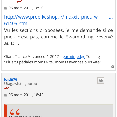
M
06 mars 2011, 18:10
e
s
http://www.probikeshop.fr/maxxis-pneu-w ...
s
61405.html
a
g
Vu les sections proposées, je me demande si ce
e
pneu n'est pas, comme le Swampthing, réservé
au DH.
Giant Trance Advanced 1 2017 -
garmin
edge
Touring
"Plus tu pédales moins vite, moins t'avances plus vite"
a
u
luidji76
t
Utagawiste gourou
M
06 mars 2011, 18:42
e
s
s
a
g