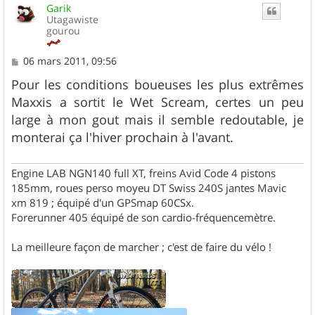
Garik
t
Utagawiste
gourou
M
06 mars 2011, 09:56
e
s
Pour les conditions boueuses les plus extrêmes
s
Maxxis a sortit le Wet Scream, certes un peu
a
g
large à mon gout mais il semble redoutable, je
e
monterai ça l'hiver prochain à l'avant.
Engine LAB NGN140 full XT, freins Avid Code 4 pistons
185mm, roues perso moyeu DT Swiss 240S jantes Mavic
xm 819 ; équipé d'un GPSmap 60CSx.
Forerunner 405 équipé de son cardio-fréquencemètre.
La meilleure façon de marcher ; c'est de faire du vélo !