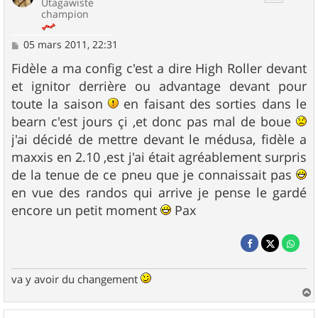
Utagawiste
champion
M
05 mars 2011, 22:31
e
s
Fidèle a ma config c'est a dire High Roller devant
s
et ignitor derrière ou advantage devant pour
a
g
toute la saison
en faisant des sorties dans le
e
bearn c'est jours çi ,et donc pas mal de boue
j'ai décidé de mettre devant le médusa, fidèle a
maxxis en 2.10 ,est j'ai était agréablement surpris
de la tenue de ce pneu que je connaissait pas
en vue des randos qui arrive je pense le gardé
encore un petit moment
Pax
va y avoir du changement
a
u