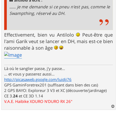
antilolo a écrit :
e
...... je me demande si ce pneu n'est pas, comme le
Swampthing, réservé au DH.
Effectivement, bien vu Antilolo
Peut-être que
l'ami Garik veut se lancer en DH, mais est-ce bien
raisonnable à son âge
Là où le sanglier passe, j'y passe...
... et vous y passerez aussi...
http://picasaweb.google.com/luidji76
GPS GaminForetrex201 (suffisant dans bien des cas)
2 GPS BAYO: Exploreur 3 V3 et XC (découverte/jardinage)
CE 3.
24
et CE 3D 1.14
V.A.E. Haibike XDURO N'DURO RX 26"
a
u