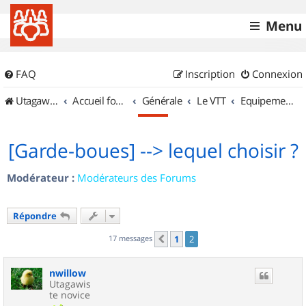
Menu
FAQ
Inscription
Connexion
UtagawaVTT (Randos VTT et VTTAE avec traces GPS)
Accueil forum
Générale
Le VTT
Equipements et Accessoires
[Garde-boues] --> lequel choisir ?
Modérateur :
Modérateurs des Forums
Répondre
17 messages
1
2
Précédent
nwillow
Utagawis
te novice