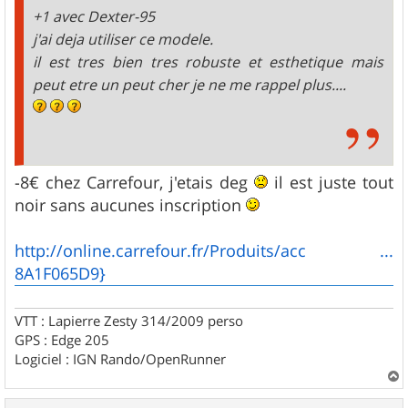
e
+1 avec Dexter-95
j'ai deja utiliser ce modele.
il est tres bien tres robuste et esthetique mais
peut etre un peut cher je ne me rappel plus....
-8€ chez Carrefour, j'etais deg
il est juste tout
noir sans aucunes inscription
http://online.carrefour.fr/Produits/acc ...
8A1F065D9}
VTT : Lapierre Zesty 314/2009 perso
GPS : Edge 205
Logiciel : IGN Rando/OpenRunner
a
u