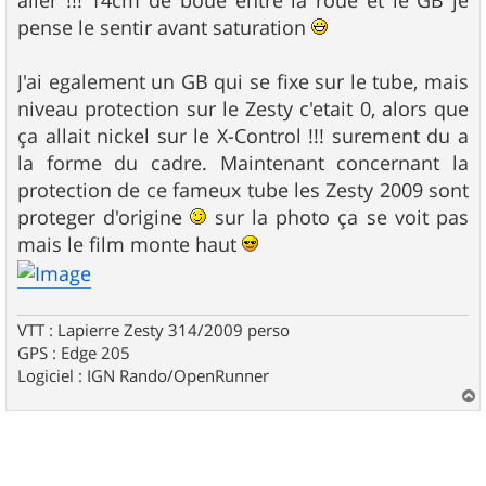
aller !!! 14cm de boue entre la roue et le GB je
pense le sentir avant saturation
J'ai egalement un GB qui se fixe sur le tube, mais
niveau protection sur le Zesty c'etait 0, alors que
ça allait nickel sur le X-Control !!! surement du a
la forme du cadre. Maintenant concernant la
protection de ce fameux tube les Zesty 2009 sont
proteger d'origine
sur la photo ça se voit pas
mais le film monte haut
VTT : Lapierre Zesty 314/2009 perso
GPS : Edge 205
Logiciel : IGN Rando/OpenRunner
a
u
t