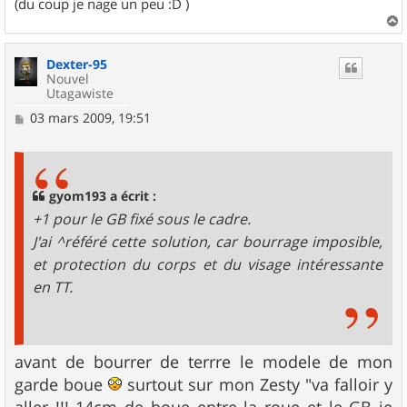
(du coup je nage un peu :D )
a
u
Dexter-95
t
Nouvel
Utagawiste
M
03 mars 2009, 19:51
e
s
s
a
g
gyom193 a écrit :
e
+1 pour le GB fixé sous le cadre.
J'ai ^référé cette solution, car bourrage imposible,
et protection du corps et du visage intéressante
en TT.
avant de bourrer de terrre le modele de mon
garde boue
surtout sur mon Zesty "va falloir y