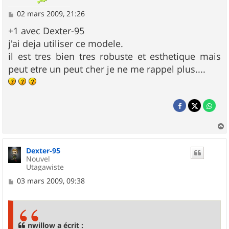
M
02 mars 2009, 21:26
e
s
+1 avec Dexter-95
s
j'ai deja utiliser ce modele.
a
g
il est tres bien tres robuste et esthetique mais
e
peut etre un peut cher je ne me rappel plus....
a
u
Dexter-95
t
Nouvel
Utagawiste
M
03 mars 2009, 09:38
e
s
s
a
g
nwillow a écrit :