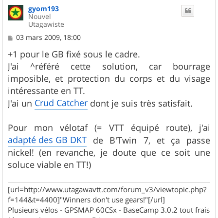
u
gyom193
t
Nouvel
Utagawiste
M
03 mars 2009, 18:00
e
s
+1 pour le GB fixé sous le cadre.
s
J'ai ^référé cette solution, car bourrage
a
g
imposible, et protection du corps et du visage
e
intéressante en TT.
Crud Catcher
J'ai un
dont je suis très satisfait.
Pour mon vélotaf (= VTT équipé route), j'ai
adapté des GB DKT
de B'Twin 7, et ça passe
nickel! (en revanche, je doute que ce soit une
soluce viable en TT!)
[url=http://www.utagawavtt.com/forum_v3/viewtopic.php?
f=144&t=4400]"Winners don't use gears!"[/url]
Plusieurs vélos - GPSMAP 60CSx - BaseCamp 3.0.2 tout frais