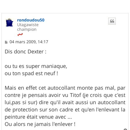
rondoudou50
Utagawiste
champion
M
04 mars 2009, 14:17
e
s
Dis donc Dexter :
s
a
g
ou tu es super maniaque,
e
ou ton spad est neuf !
Mais en effet cet autocollant monte pas mal, par
contre je pensais avoir vu Titof (je crois que c'est
lui,pas si sur) dire qu'il avait aussi un autocollant
de protection sur son cadre et qu'en l'enlevant la
peinture était venue avec ...
Ou alors ne jamais l'enlever !