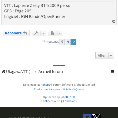
VTT : Lapierre Zesty 314/2009 perso
GPS : Edge 205
Logiciel : IGN Rando/OpenRunner
a
u
Répondre
t
17 messages
1
2
Précédent
Aller
UtagawaVTT (Randos VTT et VTTAE avec traces GPS)
Accueil forum
Développé par
phpBB
® Forum Software © phpBB Limited
Traduction française officielle
©
Qiaeru
Optimized by:
phpBB SEO
Confidentialité
|
Conditions