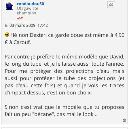
rondoudou50
t
Utagawiste
champion
M
03 mars 2009, 17:42
e
s
Hé non Dexter, ce garde boue est même à 4,90
s
€ à Carouf.
a
g
e
Par contre je préfère le même modèle que David,
le long du tube, et je le laisse aussi toute l'année.
Pour me protéger des projections d'eau mais
aussi pour protéger le tube des projections (et
pas d'eau cette fois) et quand je vois les traces
d'impact dessus, c'est un bon choix.
Sinon c'est vrai que le modèle que tu proposes
fait un peu "bécane", pas mal le look...
a