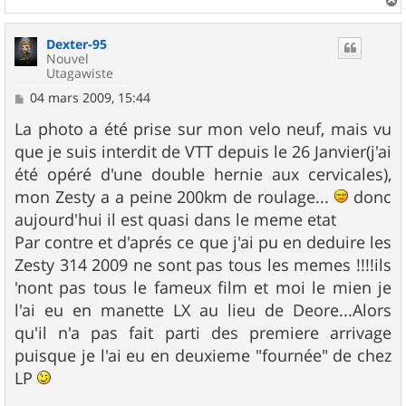
a
u
Dexter-95
t
Nouvel
Utagawiste
M
04 mars 2009, 15:44
e
s
La photo a été prise sur mon velo neuf, mais vu
s
que je suis interdit de VTT depuis le 26 Janvier(j'ai
a
g
été opéré d'une double hernie aux cervicales),
e
mon Zesty a a peine 200km de roulage...
donc
aujourd'hui il est quasi dans le meme etat
Par contre et d'aprés ce que j'ai pu en deduire les
Zesty 314 2009 ne sont pas tous les memes !!!!ils
'nont pas tous le fameux film et moi le mien je
l'ai eu en manette LX au lieu de Deore...Alors
qu'il n'a pas fait parti des premiere arrivage
puisque je l'ai eu en deuxieme "fournée" de chez
LP