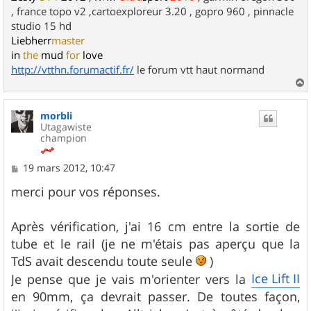
, france topo v2 ,cartoexploreur 3.20 , gopro 960 , pinnacle
studio 15 hd
Liebherr
master
in
the
mud
for
love
http://vtthn.forumactif.fr/
le forum vtt haut normand
a
u
morbli
t
Utagawiste
champion
M
19 mars 2012, 10:47
e
s
merci pour vos réponses.
s
a
g
Après vérification, j'ai 16 cm entre la sortie de
e
tube et le rail (je ne m'étais pas aperçu que la
TdS avait descendu toute seule
)
Ice Lift II
Je pense que je vais m'orienter vers la
en 90mm, ça devrait passer. De toutes façon,