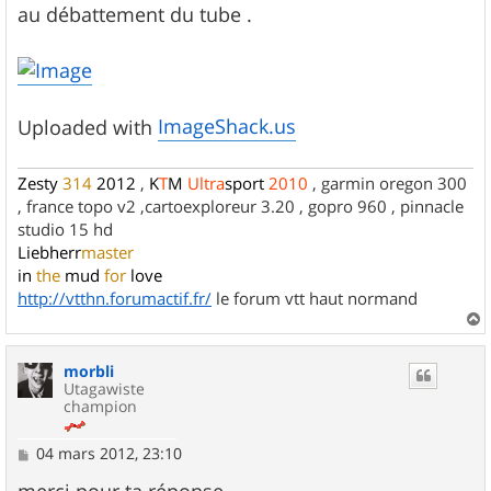
au débattement du tube .
ImageShack.us
Uploaded with
Zesty
314
2012
,
K
T
M
Ultra
sport
2010
, garmin oregon 300
, france topo v2 ,cartoexploreur 3.20 , gopro 960 , pinnacle
studio 15 hd
Liebherr
master
in
the
mud
for
love
http://vtthn.forumactif.fr/
le forum vtt haut normand
a
u
morbli
t
Utagawiste
champion
M
04 mars 2012, 23:10
e
s
merci pour ta réponse.