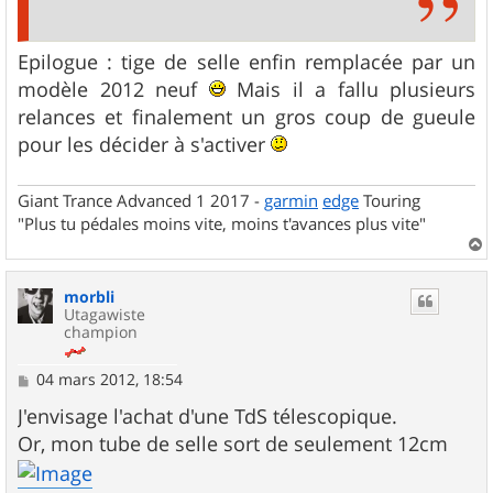
Epilogue : tige de selle enfin remplacée par un
modèle 2012 neuf
Mais il a fallu plusieurs
relances et finalement un gros coup de gueule
pour les décider à s'activer
Giant Trance Advanced 1 2017 -
garmin
edge
Touring
"Plus tu pédales moins vite, moins t'avances plus vite"
a
u
morbli
t
Utagawiste
champion
M
04 mars 2012, 18:54
e
s
J'envisage l'achat d'une TdS télescopique.
s
Or, mon tube de selle sort de seulement 12cm
a
g
e