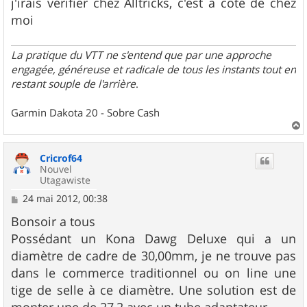
j'irais vérifier chez Alltricks, c'est à côté de chez
moi
La pratique du VTT ne s'entend que par une approche
engagée, généreuse et radicale de tous les instants tout en
restant souple de l'arrière
.
Garmin Dakota 20 - Sobre Cash
a
u
Cricrof64
t
Nouvel
Utagawiste
M
24 mai 2012, 00:38
e
s
Bonsoir a tous
s
Possédant un Kona Dawg Deluxe qui a un
a
g
diamètre de cadre de 30,00mm, je ne trouve pas
e
dans le commerce traditionnel ou on line une
tige de selle à ce diamètre. Une solution est de