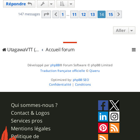
Répondre
t
Page
14
sur
15
147 messages
1
11
12
13
14
15
Précédent
Suivant
…
Aller
UtagawaVTT (Randos VTT et VTTAE avec traces GPS)
Accueil forum
Développé par
phpBB
® Forum Software © phpBB Limited
Traduction française officielle
©
Qiaeru
Optimized by:
phpBB SEO
Confidentialité
|
Conditions
Qui sommes-nous ?
Contact & Logos
Services pros
Mentions légales
Politique de