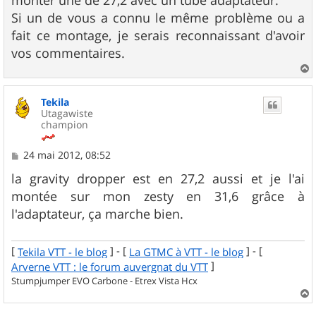
monter une de 27,2 avec un tube adaptateur.
Si un de vous a connu le même problème ou a
fait ce montage, je serais reconnaissant d'avoir
vos commentaires.
a
u
Tekila
t
Utagawiste
champion
M
24 mai 2012, 08:52
e
s
la gravity dropper est en 27,2 aussi et je l'ai
s
montée sur mon zesty en 31,6 grâce à
a
g
l'adaptateur, ça marche bien.
e
[
] - [
] - [
Tekila VTT - le blog
La GTMC à VTT - le blog
]
Arverne VTT : le forum auvergnat du VTT
Stumpjumper EVO Carbone - Etrex Vista Hcx
a
u