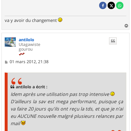
va y avoir du changement
a
u
antilolo
t
Utagawiste
gourou
M
01 mars 2012, 21:38
e
s
s
a
g
antilolo a écrit :
e
Idem après une utilisation pas trop intensive
D'ailleurs la sav est mega performant, puisque ça
va faire 20 jours qu'ils ont reçu la tds, et que je n'ai
eu AUCUNE nouvelle malgré plusieurs relances par
mail