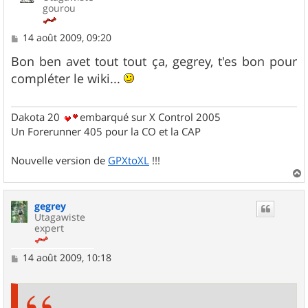
gourou
M
14 août 2009, 09:20
e
s
Bon ben avet tout tout ça, gegrey, t'es bon pour
s
compléter le wiki...
a
g
e
Dakota 20
embarqué sur X Control 2005
Un Forerunner 405 pour la CO et la CAP
Nouvelle version de
GPXtoXL
!!!
a
u
gegrey
t
Utagawiste
expert
M
14 août 2009, 10:18
e
s
s
a