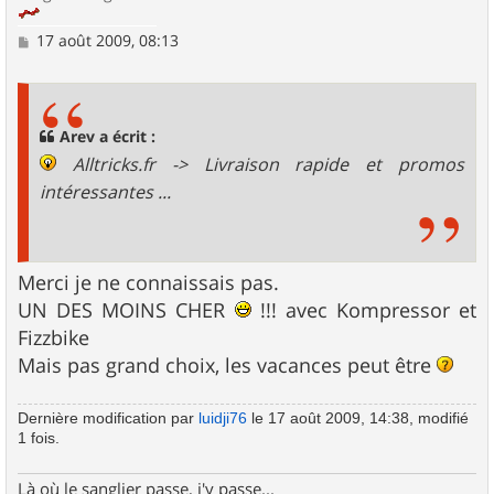
M
17 août 2009, 08:13
e
s
s
a
g
Arev a écrit :
e
Alltricks.fr -> Livraison rapide et promos
intéressantes ...
Merci je ne connaissais pas.
UN DES MOINS CHER
!!! avec Kompressor et
Fizzbike
Mais pas grand choix, les vacances peut être
Dernière modification par
luidji76
le 17 août 2009, 14:38, modifié
1 fois.
Là où le sanglier passe, j'y passe...