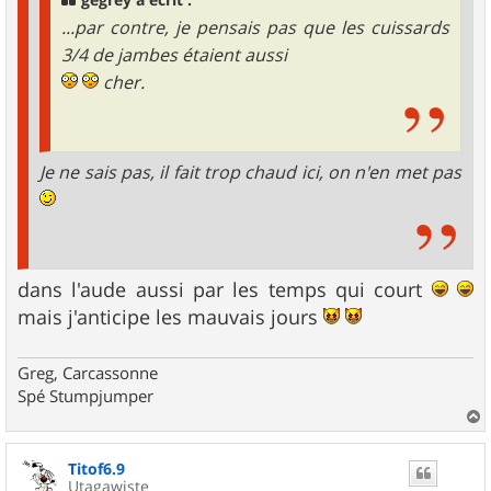
gegrey a écrit :
...par contre, je pensais pas que les cuissards
3/4 de jambes étaient aussi
cher.
Je ne sais pas, il fait trop chaud ici, on n'en met pas
dans l'aude aussi par les temps qui court
mais j'anticipe les mauvais jours
Greg, Carcassonne
Spé Stumpjumper
a
u
Titof6.9
t
Utagawiste