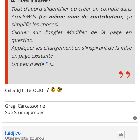
Titof6.9 a écrit :
e
Tout d'abord s'identifier ou créer un compte dans
ArticleWiki (
Le même nom de contributeur
, ça
simplifie les choses)
Cliquer sur l'onglet Modifier de la page en
question.
Appliquer les changement en s'inspirant de la mise
en page existante
ICI
Un peu d'aide
...
ca signifie quoi ?
Greg, Carcassonne
Spé Stumpjumper
a
u
luidji76
t
Utagawiste gourou