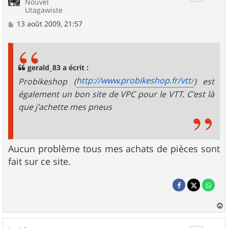
Nouvel
Utagawiste
M
13 août 2009, 21:57
e
s
s
a
g
gerald_83 a écrit :
e
http://www.probikeshop.fr/vtt/
Probikeshop (
) est
également un bon site de VPC pour le VTT. C'est là
que j'achette mes pneus
Aucun problème tous mes achats de pièces sont
fait sur ce site.
a
u