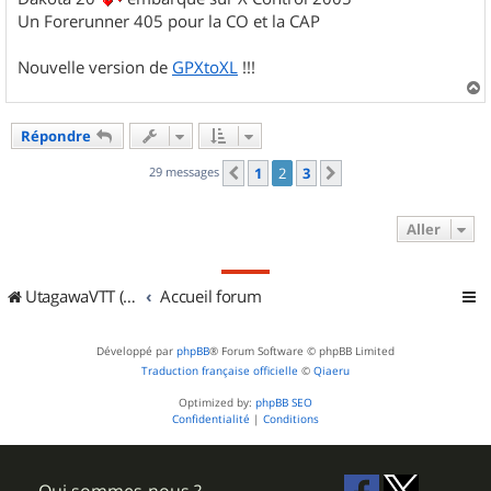
Un Forerunner 405 pour la CO et la CAP
Nouvelle version de
GPXtoXL
!!!
a
u
Répondre
t
29 messages
1
2
3
Précédent
Suivant
Aller
UtagawaVTT (Randos VTT et VTTAE avec traces GPS)
Accueil forum
Développé par
phpBB
® Forum Software © phpBB Limited
Traduction française officielle
©
Qiaeru
Optimized by:
phpBB SEO
Confidentialité
|
Conditions