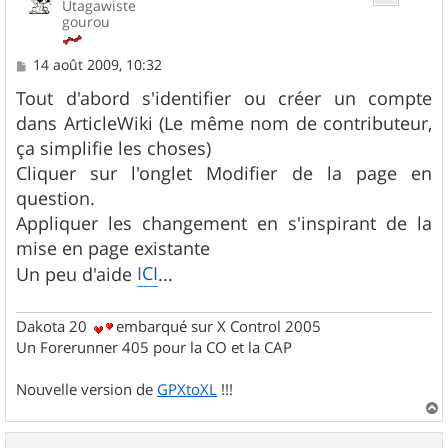
Utagawiste
gourou
M
14 août 2009, 10:32
e
s
Tout d'abord s'identifier ou créer un compte
s
dans ArticleWiki (Le même nom de contributeur,
a
g
ça simplifie les choses)
e
Cliquer sur l'onglet Modifier de la page en
question.
Appliquer les changement en s'inspirant de la
mise en page existante
ICI
Un peu d'aide
...
Dakota 20
embarqué sur X Control 2005
Un Forerunner 405 pour la CO et la CAP
Nouvelle version de
GPXtoXL
!!!
a
u