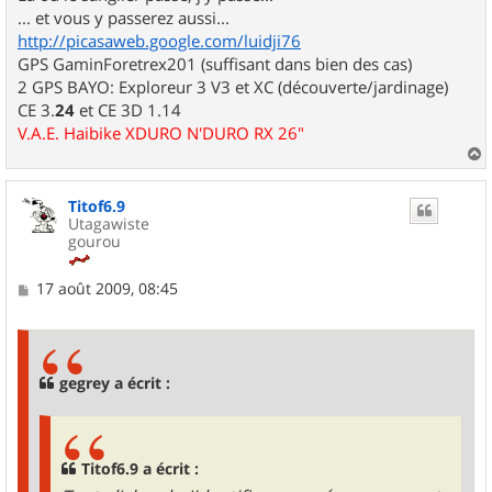
... et vous y passerez aussi...
http://picasaweb.google.com/luidji76
GPS GaminForetrex201 (suffisant dans bien des cas)
2 GPS BAYO: Exploreur 3 V3 et XC (découverte/jardinage)
CE 3.
24
et CE 3D 1.14
V.A.E. Haibike XDURO N'DURO RX 26"
a
u
Titof6.9
t
Utagawiste
gourou
M
17 août 2009, 08:45
e
s
s
a
g
gegrey a écrit :
e
Titof6.9 a écrit :