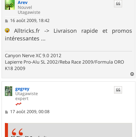
Arev
t
Nouvel
Utagawiste
M
16 août 2009, 18:42
e
s
Alltricks.fr -> Livraison rapide et promos
s
intéressantes ...
a
g
e
Canyon Nerve XC 9.0 2012
Lapierre Pro-Alu SL 2002/Reba Race 2009/Formula ORO
K18 2009
a
u
gegrey
t
Utagawiste
expert
M
17 août 2009, 00:08
e
s
s
a
g