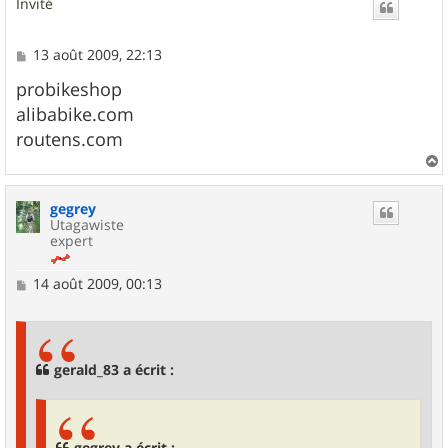
Invité
t
M
13 août 2009, 22:13
e
s
probikeshop
s
alibabike.com
a
g
routens.com
e
a
u
gegrey
t
Utagawiste
expert
M
14 août 2009, 00:13
e
s
s
a
g
gerald_83 a écrit :
e