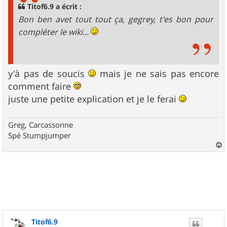
g
Titof6.9 a écrit :
e
Bon ben avet tout tout ça, gegrey, t'es bon pour
compléter le wiki...
y'à pas de soucis
mais je ne sais pas encore
comment faire
juste une petite explication et je le ferai
Greg, Carcassonne
Spé Stumpjumper
a
u
t
Titof6.9