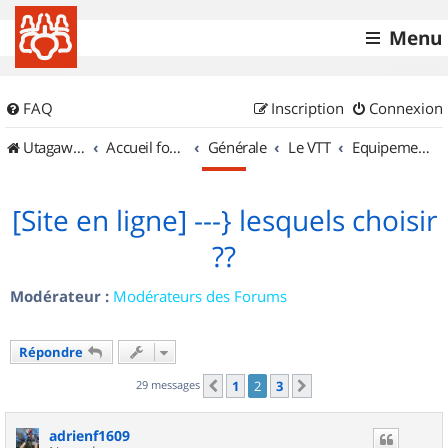
Menu
FAQ
Inscription
Connexion
UtagawaVTT (Randos VTT et VTTAE avec traces GPS)
Accueil forum
Générale
Le VTT
Equipements et Accessoires
[Site en ligne] ---} lesquels choisir
??
Modérateur :
Modérateurs des Forums
Répondre
29 messages
1
2
3
Précédent
Suivant
adrienf1609