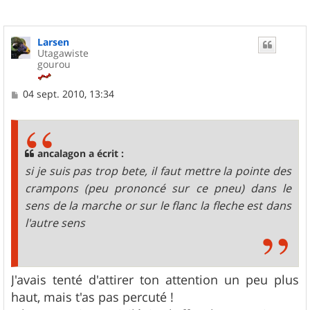
Larsen
Utagawiste
gourou
M
04 sept. 2010, 13:34
e
s
s
a
g
ancalagon a écrit :
e
si je suis pas trop bete, il faut mettre la pointe des
crampons (peu prononcé sur ce pneu) dans le
sens de la marche or sur le flanc la fleche est dans
l'autre sens
J'avais tenté d'attirer ton attention un peu plus
haut, mais t'as pas percuté !