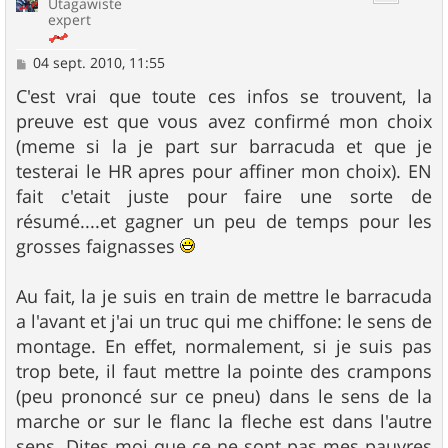
Utagawiste
expert
M
04 sept. 2010, 11:55
e
s
C'est vrai que toute ces infos se trouvent, la
s
preuve est que vous avez confirmé mon choix
a
g
(meme si la je part sur barracuda et que je
e
testerai le HR apres pour affiner mon choix). EN
fait c'etait juste pour faire une sorte de
résumé....et gagner un peu de temps pour les
grosses faignasses
Au fait, la je suis en train de mettre le barracuda
a l'avant et j'ai un truc qui me chiffone: le sens de
montage. En effet, normalement, si je suis pas
trop bete, il faut mettre la pointe des crampons
(peu prononcé sur ce pneu) dans le sens de la
marche or sur le flanc la fleche est dans l'autre
sens. Dites moi que ce ne sont pas mes pauvres