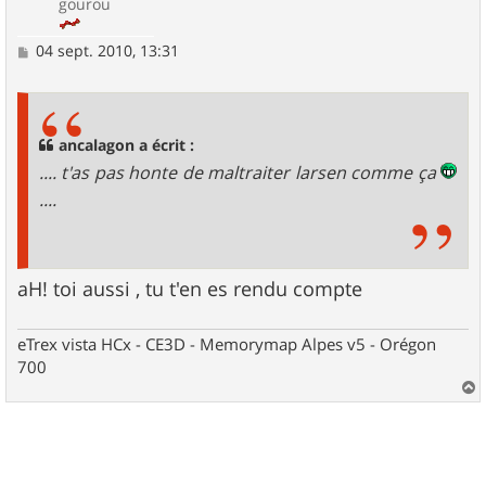
gourou
M
04 sept. 2010, 13:31
e
s
s
a
g
ancalagon a écrit :
e
.... t'as pas honte de maltraiter larsen comme ça
....
aH! toi aussi , tu t'en es rendu compte
eTrex vista HCx - CE3D - Memorymap Alpes v5 - Orégon
700
a
u
t