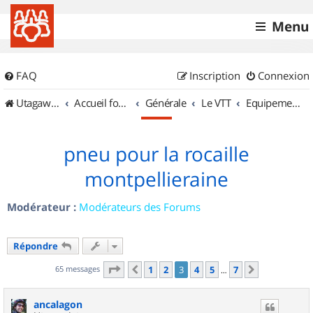
Menu
FAQ
Inscription
Connexion
UtagawaVTT (Randos VTT et VTTAE avec traces GPS)
Accueil forum
Générale
Le VTT
Equipements et Accessoires
pneu pour la rocaille
montpellieraine
Modérateur :
Modérateurs des Forums
Répondre
Page
3
sur
7
65 messages
1
2
3
4
5
7
Précédent
Suivant
…
ancalagon