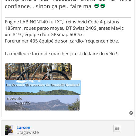
g
confiance... sinon ça peu faire mal
e
Engine LAB NGN140 full XT, freins Avid Code 4 pistons
185mm, roues perso moyeu DT Swiss 240S jantes Mavic
xm 819 ; équipé d'un GPSmap 60CSx.
Forerunner 405 équipé de son cardio-fréquencemètre.
La meilleure façon de marcher ; c'est de faire du vélo !
a
u
Larsen
t
Utagawiste