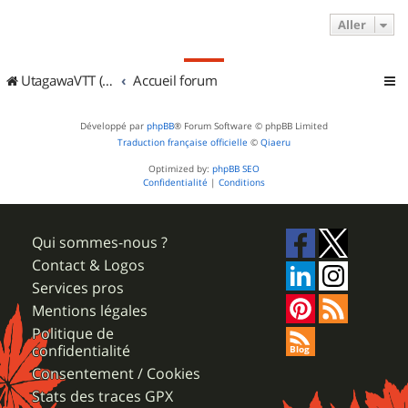
Aller
UtagawaVTT (Randos VTT et VTTAE avec traces GPS)
Accueil forum
Développé par
phpBB
® Forum Software © phpBB Limited
Traduction française officielle
©
Qiaeru
Optimized by:
phpBB SEO
Confidentialité
|
Conditions
Qui sommes-nous ?
Contact & Logos
Services pros
Mentions légales
Politique de
confidentialité
Consentement / Cookies
Stats des traces GPX