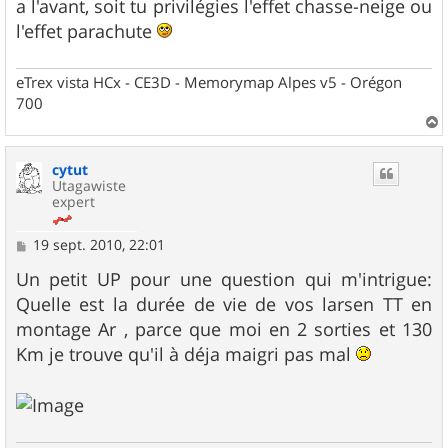
a l'avant, soit tu privilégies l'effet chasse-neige ou
l'effet parachute
eTrex vista HCx - CE3D - Memorymap Alpes v5 - Orégon
700
a
u
cytut
t
Utagawiste
expert
M
19 sept. 2010, 22:01
e
s
Un petit UP pour une question qui m'intrigue:
s
Quelle est la durée de vie de vos larsen TT en
a
g
montage Ar , parce que moi en 2 sorties et 130
e
Km je trouve qu'il à déja maigri pas mal