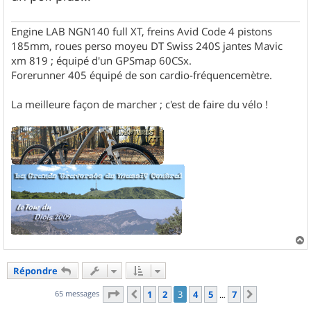
e
Engine LAB NGN140 full XT, freins Avid Code 4 pistons
185mm, roues perso moyeu DT Swiss 240S jantes Mavic
xm 819 ; équipé d'un GPSmap 60CSx.
Forerunner 405 équipé de son cardio-fréquencemètre.
La meilleure façon de marcher ; c'est de faire du vélo !
a
u
Répondre
t
Page
3
sur
7
65 messages
1
2
3
4
5
7
Précédent
Suivant
…