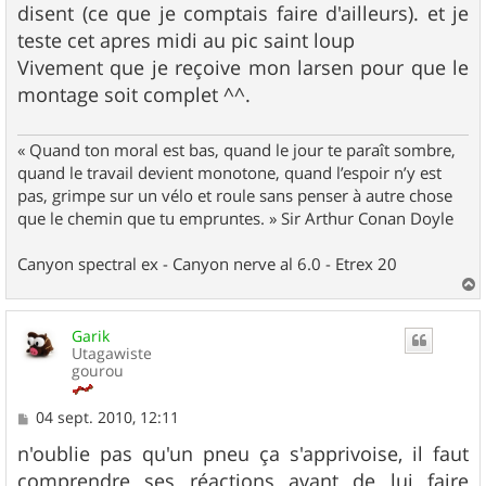
disent (ce que je comptais faire d'ailleurs). et je
teste cet apres midi au pic saint loup
Vivement que je reçoive mon larsen pour que le
montage soit complet ^^.
« Quand ton moral est bas, quand le jour te paraît sombre,
quand le travail devient monotone, quand l’espoir n’y est
pas, grimpe sur un vélo et roule sans penser à autre chose
que le chemin que tu empruntes. » Sir Arthur Conan Doyle
Canyon spectral ex - Canyon nerve al 6.0 - Etrex 20
a
u
Garik
t
Utagawiste
gourou
M
04 sept. 2010, 12:11
e
s
n'oublie pas qu'un pneu ça s'apprivoise, il faut
s
comprendre ses réactions avant de lui faire
a