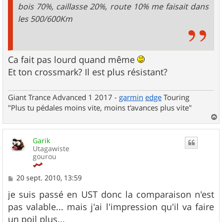
bois 70%, caillasse 20%, route 10% me faisait dans
les 500/600Km
Ca fait pas lourd quand même
Et ton crossmark? Il est plus résistant?
Giant Trance Advanced 1 2017 -
garmin
edge
Touring
"Plus tu pédales moins vite, moins t'avances plus vite"
a
u
Garik
t
Utagawiste
gourou
M
20 sept. 2010, 13:59
e
s
je suis passé en UST donc la comparaison n'est
s
pas valable... mais j'ai l'impression qu'il va faire
a
g
un poil plus...