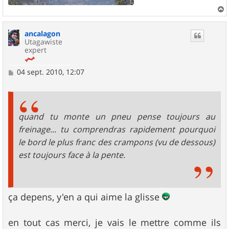
a
u
ancalagon
t
Utagawiste
expert
M
04 sept. 2010, 12:07
e
s
s
a
g
quand tu monte un pneu pense toujours au
e
freinage... tu comprendras rapidement pourquoi
le bord le plus franc des crampons (vu de dessous)
est toujours face à la pente.
ça depens, y'en a qui aime la glisse
en tout cas merci, je vais le mettre comme ils