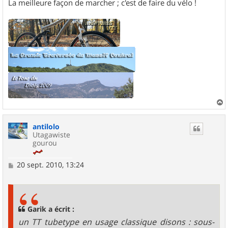
La meilleure façon de marcher ; c'est de faire du vélo !
a
u
antilolo
t
Utagawiste
gourou
M
20 sept. 2010, 13:24
e
s
s
a
g
Garik a écrit :
e
un TT tubetype en usage classique disons : sous-