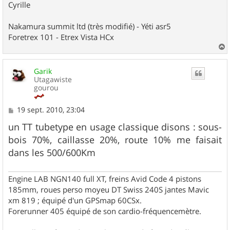
Cyrille
Nakamura summit ltd (très modifié) - Yéti asr5
Foretrex 101 - Etrex Vista HCx
a
u
Garik
t
Utagawiste
gourou
M
19 sept. 2010, 23:04
e
s
un TT tubetype en usage classique disons : sous-
s
bois 70%, caillasse 20%, route 10% me faisait
a
g
dans les 500/600Km
e
Engine LAB NGN140 full XT, freins Avid Code 4 pistons
185mm, roues perso moyeu DT Swiss 240S jantes Mavic
xm 819 ; équipé d'un GPSmap 60CSx.
Forerunner 405 équipé de son cardio-fréquencemètre.