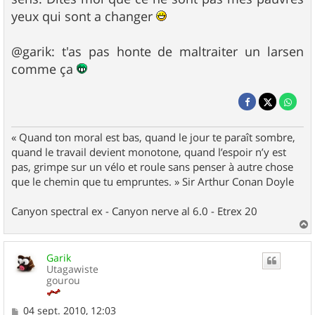
yeux qui sont a changer
@garik: t'as pas honte de maltraiter un larsen
comme ça
« Quand ton moral est bas, quand le jour te paraît sombre,
quand le travail devient monotone, quand l’espoir n’y est
pas, grimpe sur un vélo et roule sans penser à autre chose
que le chemin que tu empruntes. » Sir Arthur Conan Doyle
Canyon spectral ex - Canyon nerve al 6.0 - Etrex 20
a
u
Garik
t
Utagawiste
gourou
M
04 sept. 2010, 12:03