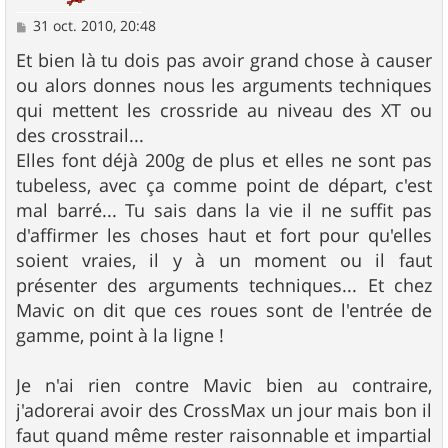
M
31 oct. 2010, 20:48
e
s
Et bien là tu dois pas avoir grand chose à causer
s
ou alors donnes nous les arguments techniques
a
g
qui mettent les crossride au niveau des XT ou
e
des crosstrail...
Elles font déjà 200g de plus et elles ne sont pas
tubeless, avec ça comme point de départ, c'est
mal barré... Tu sais dans la vie il ne suffit pas
d'affirmer les choses haut et fort pour qu'elles
soient vraies, il y à un moment ou il faut
présenter des arguments techniques... Et chez
Mavic on dit que ces roues sont de l'entrée de
gamme, point à la ligne !
Je n'ai rien contre Mavic bien au contraire,
j'adorerai avoir des CrossMax un jour mais bon il
faut quand même rester raisonnable et impartial