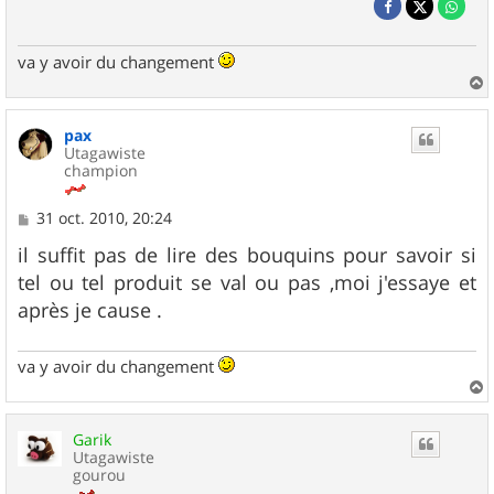
va y avoir du changement
a
u
pax
t
Utagawiste
champion
M
31 oct. 2010, 20:24
e
s
il suffit pas de lire des bouquins pour savoir si
s
tel ou tel produit se val ou pas ,moi j'essaye et
a
g
après je cause .
e
va y avoir du changement
a
u
Garik
t
Utagawiste
gourou