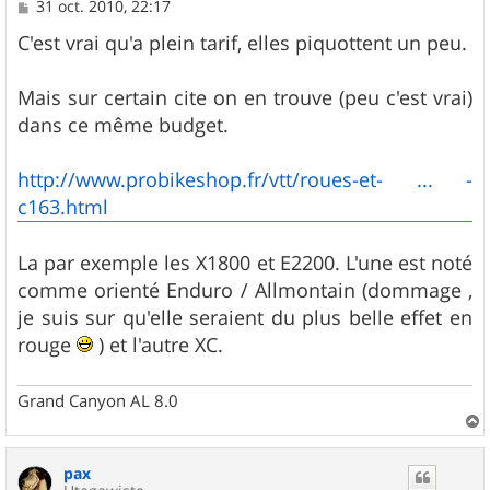
M
31 oct. 2010, 22:17
e
s
C'est vrai qu'a plein tarif, elles piquottent un peu.
s
a
g
Mais sur certain cite on en trouve (peu c'est vrai)
e
dans ce même budget.
http://www.probikeshop.fr/vtt/roues-et- ... -
c163.html
La par exemple les X1800 et E2200. L'une est noté
comme orienté Enduro / Allmontain (dommage ,
je suis sur qu'elle seraient du plus belle effet en
rouge
) et l'autre XC.
Grand Canyon AL 8.0
a
u
pax
t