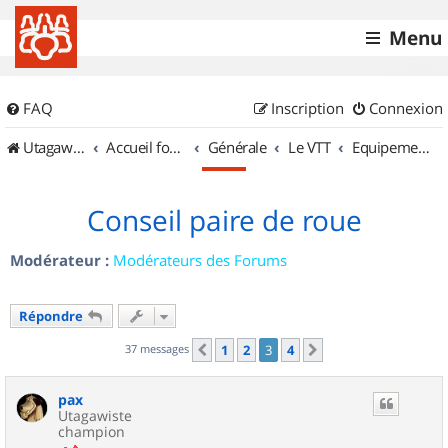
Menu
FAQ
Inscription
Connexion
UtagawaVTT (Randos VTT et VTTAE avec traces GPS)
Accueil forum
Générale
Le VTT
Equipements et Accessoires
Conseil paire de roue
Modérateur :
Modérateurs des Forums
Répondre
37 messages
1
2
3
4
Précédent
Suivant
pax
Utagawiste
champion