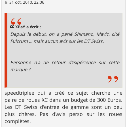
M
31 oct. 2010, 22:06
e
s
s
a
g
XPaY a écrit :
e
Depuis le début, on a parlé Shimano, Mavic, cité
Fulcrum ... mais aucun avis sur les DT Swiss.
Personne n'a de retour d'expérience sur cette
marque ?
speedtriplee qui a créé ce sujet cherche une
paire de roues XC dans un budget de 300 Euros.
Les DT Swiss d'entree de gamme sont un peu
plus chères. Pas d'avis perso sur les roues
complètes.