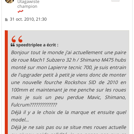
Utagawiste
champion
M
31 oct. 2010, 21:30
e
s
s
a
g
speedtriplee a écrit :
e
Bonjour tout le monde j'ai actuellement une paire
de roue Mach1 Subzero 32 h / Shimano M475 hubs
monté sur mon Lapierre tecnic 700, je suis entrain
de l'upgrader petit à petit je viens donc de monter
une nouvelle fourche Rockshox SID de 2010 en
100mm et maintenant je me penche sur les roues
mais je suis un peu perdue Mavic, Shimano,
Fulcrum?????????????
Déjà il y a le choix de la marque et ensuite quel
model...
Déjà je ne sais pas ou se situe mes roues actuelle