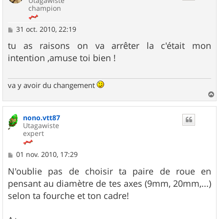
Utagawiste
champion
M
31 oct. 2010, 22:19
e
s
tu as raisons on va arrêter la c'était mon
s
intention ,amuse toi bien !
a
g
e
va y avoir du changement
a
u
nono.vtt87
t
Utagawiste
expert
M
01 nov. 2010, 17:29
e
s
N'oublie pas de choisir ta paire de roue en
s
pensant au diamètre de tes axes (9mm, 20mm,...)
a
g
selon ta fourche et ton cadre!
e