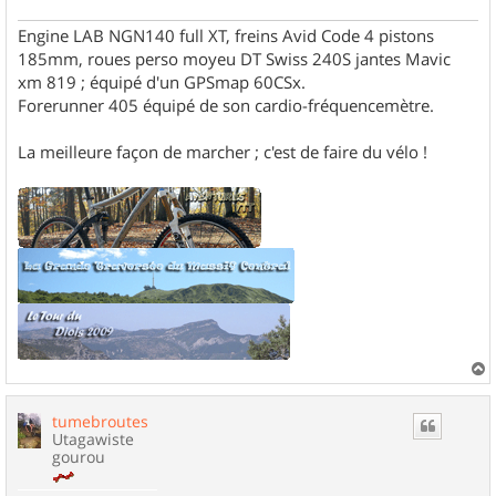
Engine LAB NGN140 full XT, freins Avid Code 4 pistons
185mm, roues perso moyeu DT Swiss 240S jantes Mavic
xm 819 ; équipé d'un GPSmap 60CSx.
Forerunner 405 équipé de son cardio-fréquencemètre.
La meilleure façon de marcher ; c'est de faire du vélo !
a
u
tumebroutes
t
Utagawiste
gourou