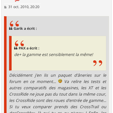
M
31 oct. 2010, 20:20
e
s
s
a
g
Garik a écrit :
e
PAX a écrit :
de+ la gamme est sensiblement la même!
Décidément j'en lis un paquet d'âneries sur le
forum en ce moment...
Va relire les tests et
autres comparatifs des magasines, les XT et les
CrossRide ne joue pas du tout dans la même cour,
les CrossRide sont des roues d'entrée de gamme...
Si tu veux comparer prends des CrossTrail ou