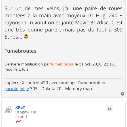
Sur un de mes vélos, j'ai une paire de roues
montées à la main avec moyeux DT Hugi 240 +
rayons DT revolution et jante Mavic 317disc. C'est
une très bonne paire , mais pas du tout à 300
Euros...
Tumebroutes
Dernière modification par
tumebroutes
le 31 oct. 2010, 22:17,
modifié 1 fois.
Lapierre X control 420 avec montage Tumebroutien -
garmin
edge
305 - Dakota 20 - Memory map.
a
u
XPaY
t
Utagawiste
expert