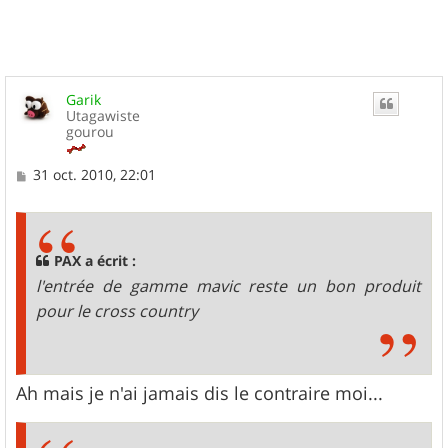
Garik
Utagawiste
gourou
M
31 oct. 2010, 22:01
e
s
s
a
g
PAX a écrit :
e
l'entrée de gamme mavic reste un bon produit
pour le cross country
Ah mais je n'ai jamais dis le contraire moi...