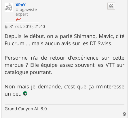
u
XPaY
t
Utagawiste
expert
M
31 oct. 2010, 21:40
e
s
Depuis le début, on a parlé Shimano, Mavic, cité
s
Fulcrum ... mais aucun avis sur les DT Swiss.
a
g
e
Personne n'a de retour d'expérience sur cette
marque ? Elle équipe assez souvent les VTT sur
catalogue pourtant.
Non mais je demande, c'est que ça m'interesse
un peu
Grand Canyon AL 8.0
a
u
t