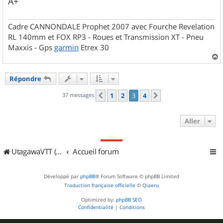
A+
Cadre CANNONDALE Prophet 2007 avec Fourche Revelation
RL 140mm et FOX RP3 - Roues et Transmission XT - Pneu
Maxxis - Gps
garmin
Etrex 30
a
u
Répondre
t
37 messages
1
2
3
4
Précédent
Suivant
Aller
UtagawaVTT (Randos VTT et VTTAE avec traces GPS)
Accueil forum
Développé par
phpBB
® Forum Software © phpBB Limited
Traduction française officielle
©
Qiaeru
Optimized by:
phpBB SEO
Confidentialité
|
Conditions