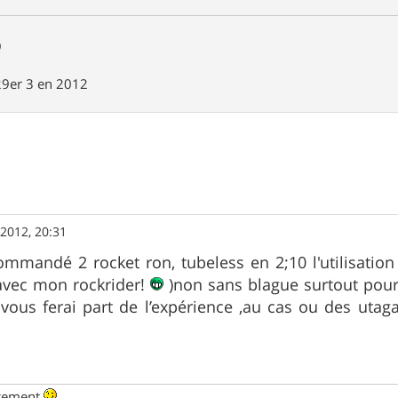
9
29er 3 en 2012
. 2012, 20:31
commandé 2 rocket ron, tubeless en 2;10 l'utilisatio
avec mon rockrider!
)non sans blague surtout pour 
e vous ferai part de l’expérience ,au cas ou des uta
ngement