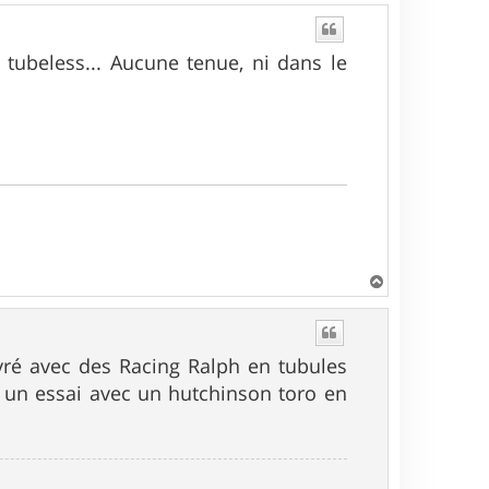
u
t
tubeless... Aucune tenue, ni dans le
H
a
u
t
vré avec des Racing Ralph en tubules
re un essai avec un hutchinson toro en