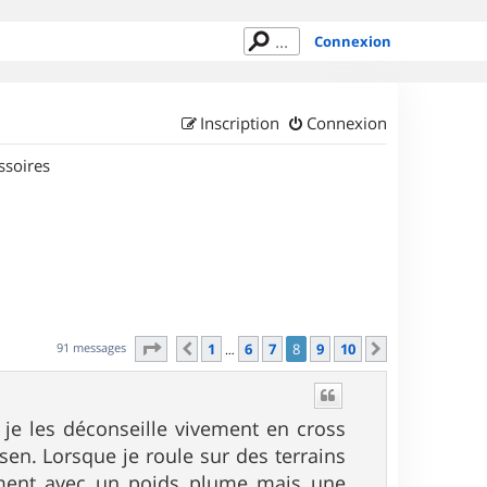
Connexion
Inscription
Connexion
ssoires
Page
8
sur
10
91 messages
1
6
7
8
9
10
Précédent
Suivant
…
 je les déconseille vivement en cross
sen. Lorsque je roule sur des terrains
ement avec un poids plume mais une