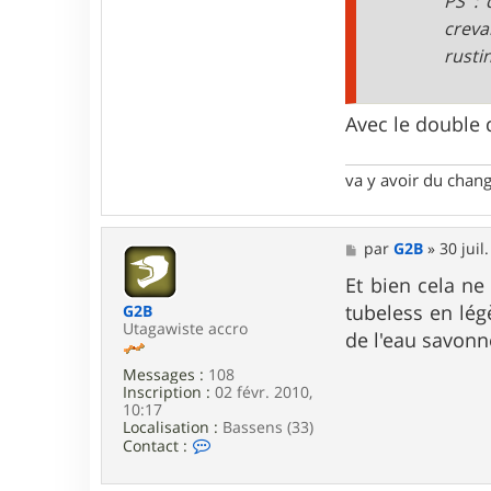
PS : 
r
p
creva
a
rusti
x
Avec le double 
va y avoir du cha
M
par
G2B
»
30 juil
e
s
Et bien cela ne
s
tubeless en lég
G2B
a
Utagawiste accro
g
de l'eau savonn
e
Messages :
108
Inscription :
02 févr. 2010,
10:17
Localisation :
Bassens (33)
C
Contact :
o
n