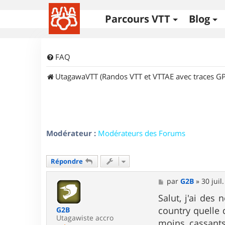
Parcours VTT
Blog
FAQ
UtagawaVTT (Randos VTT et VTTAE avec traces GP
Modérateur :
Modérateurs des Forums
Répondre
M
par
G2B
»
30 juil
e
s
Salut, j'ai des
s
country quelle 
G2B
a
Utagawiste accro
g
moins cassant