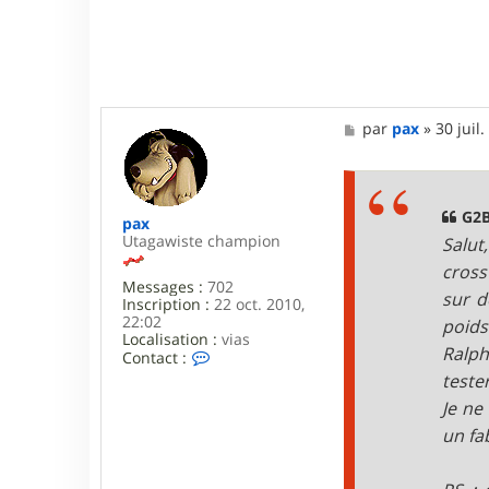
M
par
pax
»
30 juil
e
s
s
a
g
G2B
pax
e
Utagawiste champion
Salut
cross
Messages :
702
sur d
Inscription :
22 oct. 2010,
22:02
poids
Localisation :
vias
Ralph
C
Contact :
o
tester
n
Je ne
t
a
un fa
c
t
e