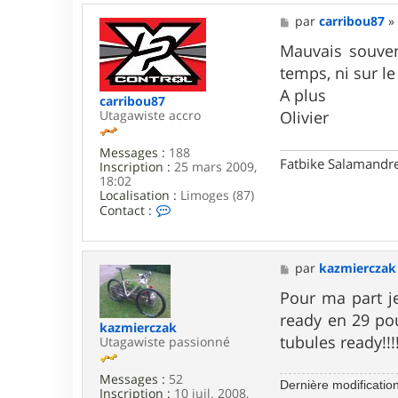
t
a
M
par
carribou87
c
e
t
s
Mauvais souven
e
s
temps, ni sur le
r
a
G
g
A plus
carribou87
2
e
Utagawiste accro
Olivier
B
Messages :
188
Fatbike Salamandre
Inscription :
25 mars 2009,
18:02
Localisation :
Limoges (87)
C
Contact :
o
n
t
a
M
par
kazmierczak
c
e
t
s
Pour ma part j
e
s
ready en 29 pou
r
a
kazmierczak
c
g
tubules ready!!!!
Utagawiste passionné
a
e
r
Messages :
52
r
Dernière modificatio
Inscription :
10 juil. 2008,
i