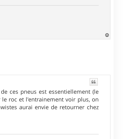
H
a
u
t
n de ces pneus est essentiellement (le
le roc et l'entrainement voir plus, on
gawistes aurai envie de retourner chez