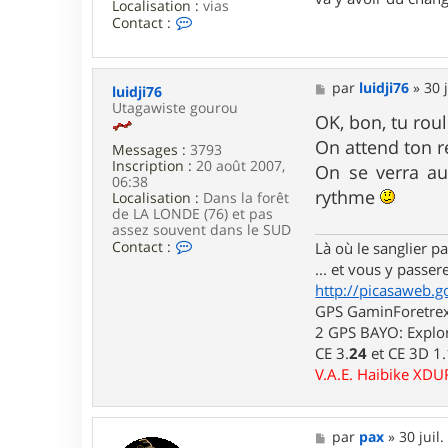
Localisation :
vias
C
Contact :
o
n
t
a
M
par
luidji76
»
30 
luidji76
c
e
Utagawiste gourou
t
s
OK, bon, tu roul
e
s
On attend ton r
r
Messages :
3793
a
p
Inscription :
20 août 2007,
g
On se verra au
a
06:38
e
rythme
x
Localisation :
Dans la forêt
de LA LONDE (76) et pas
assez souvent dans le SUD
C
Contact :
Là où le sanglier pas
o
... et vous y passere
n
http://picasaweb.g
t
a
GPS GaminForetrex2
c
2 GPS BAYO: Explor
t
CE 3.
24
et CE 3D 1
e
r
V.A.E. Haibike XD
l
u
i
M
par
pax
»
30 juil
d