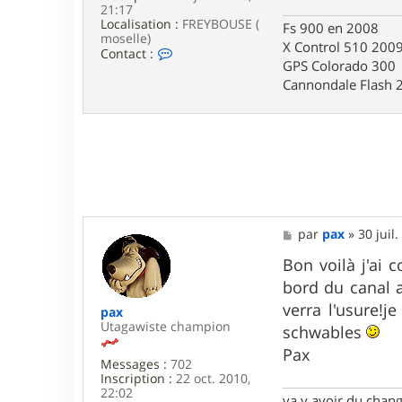
21:17
b
Localisation :
o
FREYBOUSE (
Fs 900 en 2008
moselle)
u
X Control 510 200
C
8
Contact :
GPS Colorado 300
o
7
n
Cannondale Flash 
t
a
c
t
e
r
k
a
z
m
M
par
pax
»
30 juil
i
e
e
s
Bon voilà j'ai 
r
s
c
bord du canal 
a
z
g
verra l'usure!j
a
pax
e
k
Utagawiste champion
schwables
Pax
Messages :
702
Inscription :
22 oct. 2010,
22:02
va y avoir du cha