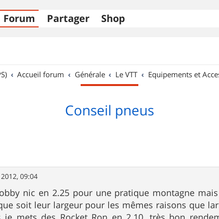
Forum
Partager
Shop
S)
Accueil forum
Générale
Le VTT
Equipements et Acce
Conseil pneus
. 2012, 09:04
 nobby nic en 2.25 pour une pratique montagne mais
que soit leur largeur pour les mêmes raisons que lar
s je mets des Rocket Ron en 2.10, très bon rend