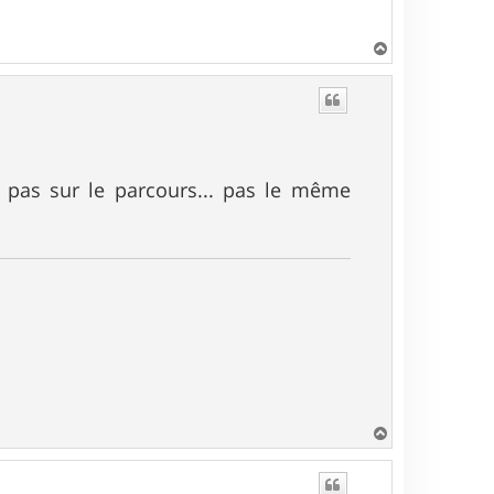
H
a
u
t
t pas sur le parcours... pas le même
H
a
u
t