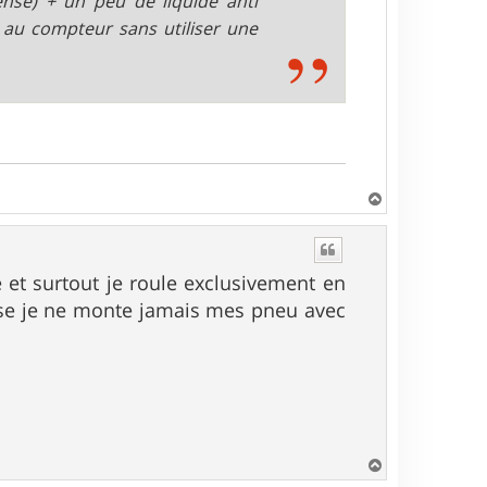
ense) + un peu de liquide anti
 au compteur sans utiliser une
H
a
u
t
e et surtout je roule exclusivement en
hose je ne monte jamais mes pneu avec
H
a