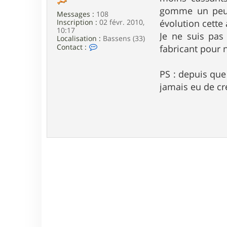
e
gomme un peu t
Messages :
108
Inscription :
02 févr. 2010,
évolution cette 
10:17
Je ne suis pas
Localisation :
Bassens (33)
C
Contact :
fabricant pour
o
n
t
PS : depuis que
a
jamais eu de cr
c
t
e
r
G
2
B