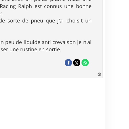
s Racing Ralph est connus une bonne
r.
de sorte de pneu que j'ai choisit un
n peu de liquide anti crevaison je n'ai
er une rustine en sortie.
H
a
u
t