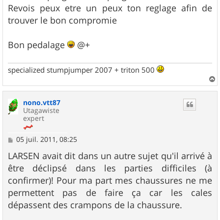
Revois peux etre un peux ton reglage afin de
trouver le bon compromie
Bon pedalage
@+
specialized stumpjumper 2007 + triton 500
a
u
nono.vtt87
t
Utagawiste
expert
M
05 juil. 2011, 08:25
e
s
LARSEN avait dit dans un autre sujet qu'il arrivé à
s
être déclipsé dans les parties difficiles (à
a
g
confirmer)! Pour ma part mes chaussures ne me
e
permettent pas de faire ça car les cales
dépassent des crampons de la chaussure.