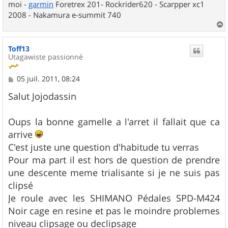
moi -
garmin
Foretrex 201- Rockrider620 - Scarpper xc1
2008 - Nakamura e-summit 740
a
u
Toff13
t
Utagawiste passionné
M
05 juil. 2011, 08:24
e
s
Salut Jojodassin
s
a
g
Oups la bonne gamelle a l'arret il fallait que ca
e
arrive
C'est juste une question d'habitude tu verras
Pour ma part il est hors de question de prendre
une descente meme trialisante si je ne suis pas
clipsé
Je roule avec les SHIMANO Pédales SPD-M424
Noir cage en resine et pas le moindre problemes
niveau clipsage ou declipsage