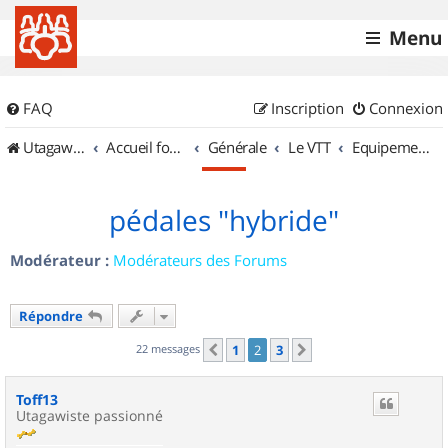
Menu
FAQ
Inscription
Connexion
UtagawaVTT (Randos VTT et VTTAE avec traces GPS)
Accueil forum
Générale
Le VTT
Equipements et Accessoires
pédales "hybride"
Modérateur :
Modérateurs des Forums
Répondre
22 messages
1
2
3
Précédent
Suivant
Toff13
Utagawiste passionné