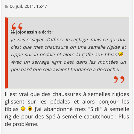
M
06 juil. 2011, 15:47
e
s
s
a
g
jojodassin a écrit :
e
Je vais essayer d'affiner le reglage, mais ce qui dur
c'est que mes chaussure on une semelle rigide et
rippe sur la pédale et alors la gaffe aux tibias
.
Avec un serrage light c'est dans les montées un
peu hard que cela avaient tendance a decrocher.
Il est vrai que des chaussures à semelles rigides
glissent sur les pédales et alors bonjour les
tibias
J'ai abandonné mes "Sidi" à semelle
rigide pour des Spé à semelle caoutchouc : Plus
de problème.