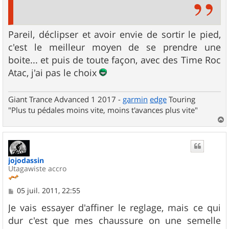
Pareil, déclipser et avoir envie de sortir le pied,
c'est le meilleur moyen de se prendre une
boite... et puis de toute façon, avec des Time Roc
Atac, j'ai pas le choix
Giant Trance Advanced 1 2017 -
garmin
edge
Touring
"Plus tu pédales moins vite, moins t'avances plus vite"
a
u
t
jojodassin
Utagawiste accro
M
05 juil. 2011, 22:55
e
s
Je vais essayer d'affiner le reglage, mais ce qui
s
dur c'est que mes chaussure on une semelle
a