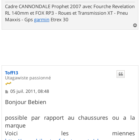
Cadre CANNONDALE Prophet 2007 avec Fourche Revelation
RL 140mm et FOX RP3 - Roues et Transmission XT - Pneu
Maxxis - Gps
garmin
Etrex 30
a
u
t
Toff13
Utagawiste passionné
M
05 juil. 2011, 08:48
e
s
Bonjour Bebien
s
a
g
possible par rapport au chaussures ou a la
e
marque
Voici les miennes