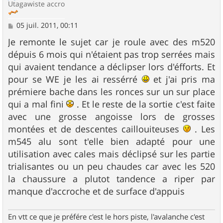
Utagawiste accro
M
05 juil. 2011, 00:11
e
s
Je remonte le sujet car je roule avec des m520
s
dépuis 6 mois qui n'étaient pas trop serrées mais
a
g
qui avaient tendance a déclipser lors d'éfforts. Et
e
pour se WE je les ai ressérré
et j'ai pris ma
prémiere bache dans les ronces sur un sur place
qui a mal fini
. Et le reste de la sortie c'est faite
avec une grosse angoisse lors de grosses
montées et de descentes caillouiteuses
. Les
m545 alu sont t'elle bien adapté pour une
utilisation avec cales mais déclipsé sur les partie
trialisantes ou un peu chaudes car avec les 520
la chaussure a plutot tandence a riper par
manque d'accroche et de surface d'appuis
En vtt ce que je préfére c'est le hors piste, l'avalanche c'est