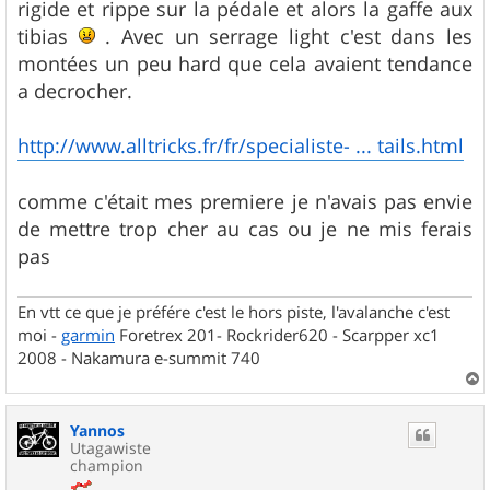
g
rigide et rippe sur la pédale et alors la gaffe aux
e
tibias
. Avec un serrage light c'est dans les
montées un peu hard que cela avaient tendance
a decrocher.
http://www.alltricks.fr/fr/specialiste- ... tails.html
comme c'était mes premiere je n'avais pas envie
de mettre trop cher au cas ou je ne mis ferais
pas
En vtt ce que je préfére c'est le hors piste, l'avalanche c'est
moi -
garmin
Foretrex 201- Rockrider620 - Scarpper xc1
2008 - Nakamura e-summit 740
a
u
Yannos
t
Utagawiste
champion