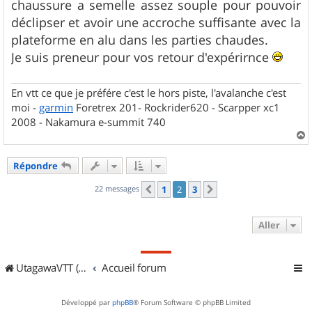
chaussure a semelle assez souple pour pouvoir
déclipser et avoir une accroche suffisante avec la
plateforme en alu dans les parties chaudes.
Je suis preneur pour vos retour d'expérirnce
En vtt ce que je préfére c'est le hors piste, l'avalanche c'est
moi -
garmin
Foretrex 201- Rockrider620 - Scarpper xc1
2008 - Nakamura e-summit 740
a
u
Répondre
t
22 messages
1
2
3
Précédent
Suivant
Aller
UtagawaVTT (Randos VTT et VTTAE avec traces GPS)
Accueil forum
Développé par
phpBB
® Forum Software © phpBB Limited