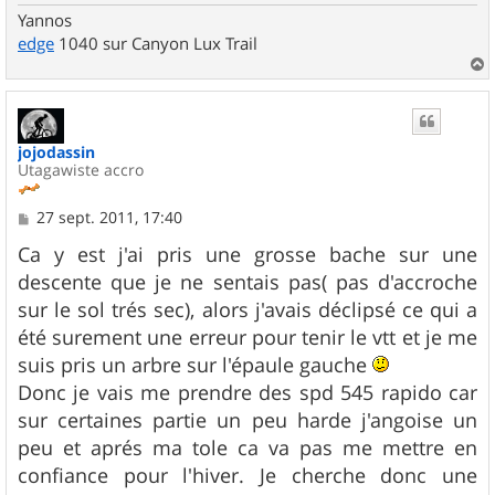
Yannos
edge
1040 sur Canyon Lux Trail
a
u
t
jojodassin
Utagawiste accro
M
27 sept. 2011, 17:40
e
s
Ca y est j'ai pris une grosse bache sur une
s
descente que je ne sentais pas( pas d'accroche
a
g
sur le sol trés sec), alors j'avais déclipsé ce qui a
e
été surement une erreur pour tenir le vtt et je me
suis pris un arbre sur l'épaule gauche
Donc je vais me prendre des spd 545 rapido car
sur certaines partie un peu harde j'angoise un
peu et aprés ma tole ca va pas me mettre en
confiance pour l'hiver. Je cherche donc une