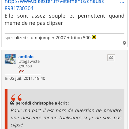
http://www.bikester.fr/vetements/chauss ...
8981730304
Elle sont assez souple et permettent quand
meme de ne pas clipser
specialized stumpjumper 2007 + triton 500
a
u
antilolo
t
Utagawiste
gourou
M
05 juil. 2011, 18:40
e
s
s
a
g
peroddi christophe a écrit :
e
Pour ma part il est hors de question de prendre
une descente meme trialisante si je ne suis pas
clipsé