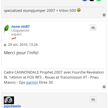
specialized stumpjumper 2007 + triton 500
a
u
nono.vtt87
t
Utagawiste
expert
M
29 oct. 2010, 13:24
e
s
Merci pour l'info!
s
a
g
e
Cadre CANNONDALE Prophet 2007 avec Fourche Revelation
RL 140mm et FOX RP3 - Roues et Transmission XT - Pneu
Maxxis - Gps
garmin
Etrex 30
a
u
t
jojodassin