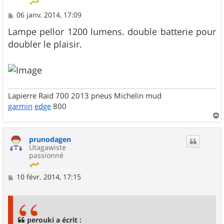
M
06 janv. 2014, 17:09
e
s
Lampe pellor 1200 lumens. double batterie pour
s
doubler le plaisir.
a
g
e
Lapierre Raid 700 2013 pneus Michelin mud
garmin
edge
800
a
u
prunodagen
t
Utagawiste
passionné
M
10 févr. 2014, 17:15
e
s
s
a
g
perouki a écrit :