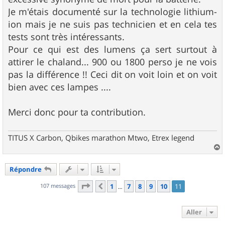
Je m'étais documenté sur la technologie lithium-
ion mais je ne suis pas technicien et en cela tes
tests sont très intéressants.
Pour ce qui est des lumens ça sert surtout à
attirer le chaland... 900 ou 1800 perso je ne vois
pas la différence !! Ceci dit on voit loin et on voit
bien avec ces lampes ....
Merci donc pour ta contribution.
TITUS X Carbon, Qbikes marathon Mtwo, Etrex legend
a
u
Répondre
t
Page
11
sur
11
107 messages
1
7
8
9
10
11
Précédent
…
Aller