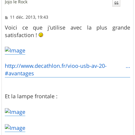
Jojo le Rock
t
M
11 déc. 2013, 19:43
e
s
Voici ce que j'utilise avec la plus grande
s
satisfaction !
a
g
e
http://www.decathlon.fr/vioo-usb-av-20- ...
#avantages
Et la lampe frontale :