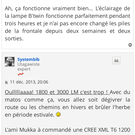
Ah, ça fonctionne vraiment bien... L'éclairage de
la lampe B'twin fonctionne parfaitement pendant
trois heures et je n'ai pas encore changé les piles
de la frontale depuis deux semaines et deux
sorties.
a
u
Systembib
t
Utagawiste
expert
M
11 déc. 2013, 20:06
e
s
Oulllllaaaa! 1800 et 3000 LM c'est trop !
Avec du
s
matos comme ça, vous allez soit dégivrer la
a
g
route ou les chemins en hivers et brûler l'herbe
e
en période estivale.
L'ami Mukka à commandé une CREE XML T6 1200