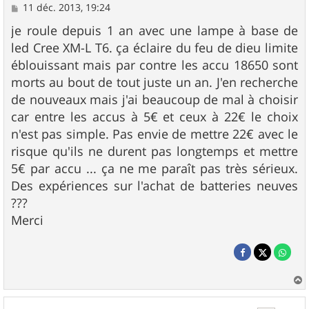
M
11 déc. 2013, 19:24
e
s
je roule depuis 1 an avec une lampe à base de
s
led Cree XM-L T6. ça éclaire du feu de dieu limite
a
g
éblouissant mais par contre les accu 18650 sont
e
morts au bout de tout juste un an. J'en recherche
de nouveaux mais j'ai beaucoup de mal à choisir
car entre les accus à 5€ et ceux à 22€ le choix
n'est pas simple. Pas envie de mettre 22€ avec le
risque qu'ils ne durent pas longtemps et mettre
5€ par accu ... ça ne me paraît pas très sérieux.
Des expériences sur l'achat de batteries neuves
???
Merci
a
u