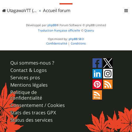
UtagawaVTT (Randos VTT et VTTAE avec traces GPS)
Accueil forum
Développé par
phpBB
® Forum Software © phpBB Limited
Traduction française officielle
©
Qiaeru
Optimized by:
phpBB SEO
Confidentialité
|
Conditions
Qui sommes-nous ?
Contact & Logos
Services pros
Mentions légales
Politique de
confidentialité
Consentement / Cookies
Stats des traces GPX
Status des services