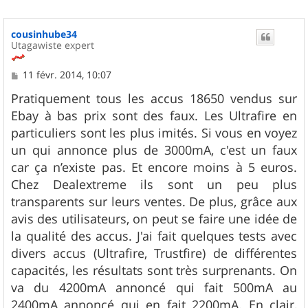
cousinhube34
Utagawiste expert
M
11 févr. 2014, 10:07
e
s
Pratiquement tous les accus 18650 vendus sur
s
Ebay à bas prix sont des faux. Les Ultrafire en
a
g
particuliers sont les plus imités. Si vous en voyez
e
un qui annonce plus de 3000mA, c'est un faux
car ça n’existe pas. Et encore moins à 5 euros.
Chez Dealextreme ils sont un peu plus
transparents sur leurs ventes. De plus, grâce aux
avis des utilisateurs, on peut se faire une idée de
la qualité des accus. J'ai fait quelques tests avec
divers accus (Ultrafire, Trustfire) de différentes
capacités, les résultats sont très surprenants. On
va du 4200mA annoncé qui fait 500mA au
2400mA annoncé qui en fait 2200mA. En clair,