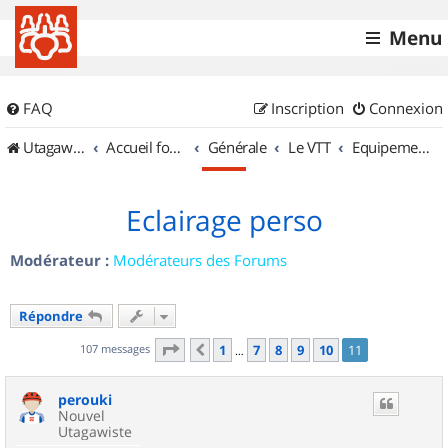
Menu
FAQ
Inscription
Connexion
UtagawaVTT (Randos VTT et VTTAE avec traces GPS)
Accueil forum
Générale
Le VTT
Equipements et Accessoires
Eclairage perso
Modérateur :
Modérateurs des Forums
Répondre
Page
11
sur
11
107 messages
1
7
8
9
10
11
Précédent
…
perouki
Nouvel
Utagawiste