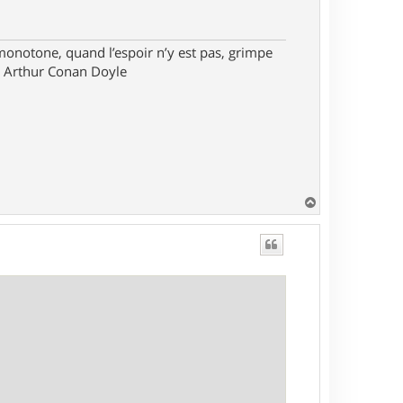
monotone, quand l’espoir n’y est pas, grimpe
ir Arthur Conan Doyle
H
a
u
t