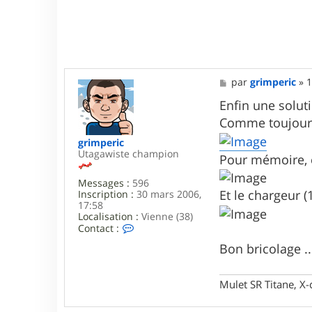
M
par
grimperic
»
1
e
s
Enfin une solut
s
Comme toujours,
a
g
grimperic
e
Utagawiste champion
Pour mémoire, c
Messages :
596
Et le chargeur (
Inscription :
30 mars 2006,
17:58
Localisation :
Vienne (38)
C
Contact :
o
Bon bricolage ..
n
t
a
c
Mulet SR Titane, X-
t
e