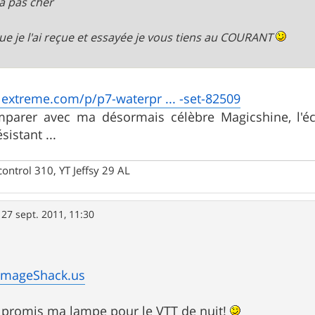
à pas cher
ue je l'ai reçue et essayée je vous tiens au COURANT
extreme.com/p/p7-waterpr ... -set-82509
mparer avec ma désormais célèbre Magicshine, l'éc
sistant ...
control 310, YT Jeffsy 29 AL
»
27 sept. 2011, 11:30
ImageShack.us
 promis ma lampe pour le VTT de nuit!