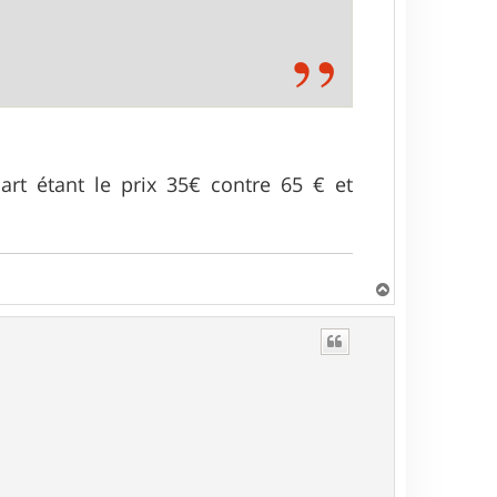
art étant le prix 35€ contre 65 € et
H
a
u
t