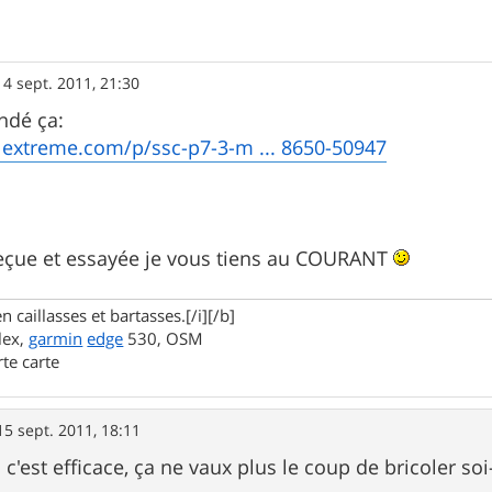
14 sept. 2011, 21:30
ndé ça:
lextreme.com/p/ssc-p7-3-m ... 8650-50947
 reçue et essayée je vous tiens au COURANT
n caillasses et bartasses.[/i][/b]
lex,
garmin
edge
530, OSM
rte carte
15 sept. 2011, 18:11
si c'est efficace, ça ne vaux plus le coup de bricoler 