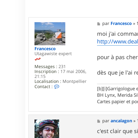
t
8
7
M
par
Francesco
»
e
s
moi j'ai comma
s
http://www.dea
a
g
Francesco
e
Utagawiste expert
pour à pas cher
Messages :
231
Inscription :
17 mai 2006,
dès que je l'ai
21:15
Localisation :
Montpellier
C
Contact :
[b][i]Garrigologue e
o
BH Lynx, Merida Si
n
t
Cartes papier et po
a
c
t
M
e
par
ancalagon
»
e
r
s
c'est clair que 
F
s
r