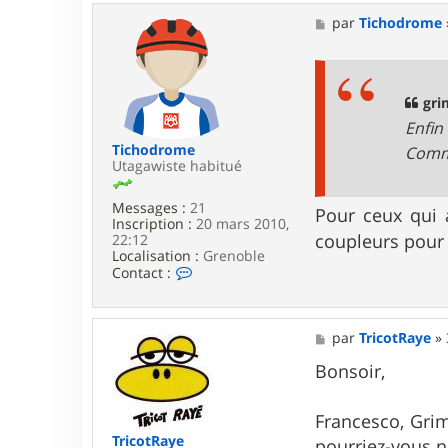
r
g
M
par
Tichodrome
r
e
i
s
m
s
p
a
e
g
gri
r
e
Enfin
i
c
Tichodrome
Comme
Utagawiste habitué
Messages :
21
Pour ceux qui 
Inscription :
20 mars 2010,
coupleurs pour 
22:12
Localisation :
Grenoble
C
Contact :
o
n
t
a
M
par
TricotRaye
»
c
e
t
s
Bonsoir,
e
s
r
a
T
g
Francesco, Grim
i
e
TricotRaye
pourriez-vous n
c