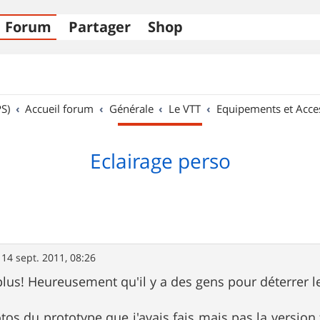
Forum
Partager
Shop
S)
Accueil forum
Générale
Le VTT
Equipements et Acce
Eclairage perso
»
14 sept. 2011, 08:26
lus! Heureusement qu'il y a des gens pour déterrer l
tos du prototype que j'avais fais mais pas la version f