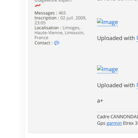
Messages :
465
Inscription :
02 juil. 2009,
23:05
Localisation :
Limoges,
Haute-Vienne, Limousin,
Uploaded with
France
C
Contact :
o
n
t
a
c
t
e
r
Uploaded with
n
o
n
a+
o
.
v
t
Cadre CANNONDALE 
t
Gps
garmin
Etrex 
8
7