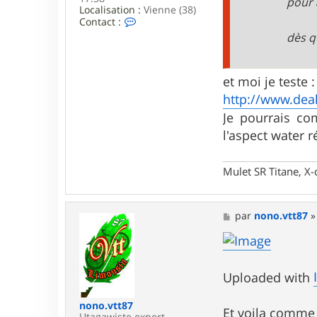
pour 
o
Localisation :
Vienne (38)
n
C
Contact :
o
dès q
n
t
a
c
et moi je teste :
t
http://www.deal
e
r
Je pourrais co
g
r
l'aspect water ré
i
m
p
Mulet SR Titane, X-
e
r
i
c
M
par
nono.vtt87
e
s
s
a
g
Uploaded with
e
nono.vtt87
Et voila comme
Utagawiste expert