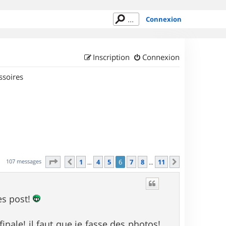
Connexion
Inscription
Connexion
ssoires
Page
6
sur
11
107 messages
1
4
5
6
7
8
11
Précédent
Suivant
…
…
es post!
inale! il faut que je fasse des photos!