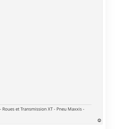
oues et Transmission XT - Pneu Maxxis -
H
a