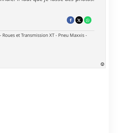
oues et Transmission XT - Pneu Maxxis -
H
a
u
t