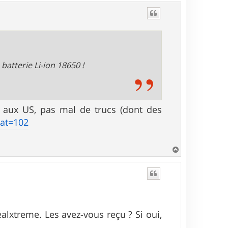
u
t
atterie Li-ion 18650 !
 aux US, pas mal de trucs (dont des
cat=102
H
a
u
t
alxtreme. Les avez-vous reçu ? Si oui,