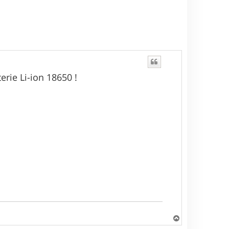
u
t
rie Li-ion 18650 !
H
a