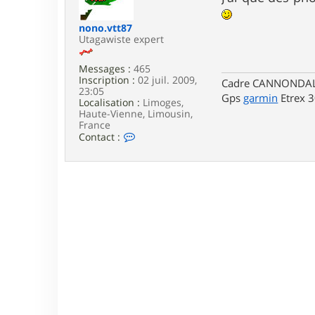
e
nono.vtt87
Utagawiste expert
Messages :
465
Inscription :
02 juil. 2009,
Cadre CANNONDALE 
23:05
Gps
garmin
Etrex 
Localisation :
Limoges,
Haute-Vienne, Limousin,
France
C
Contact :
o
n
t
a
c
t
e
r
n
o
n
o
.
v
t