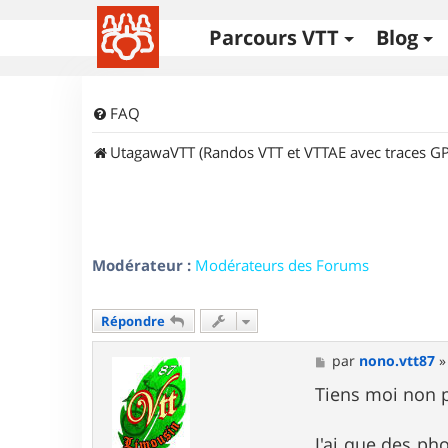
Parcours VTT
Blog
FAQ
UtagawaVTT (Randos VTT et VTTAE avec traces GP
Modérateur :
Modérateurs des Forums
Répondre
M
par
nono.vtt87
e
s
Tiens moi non p
s
a
g
J'ai que des pho