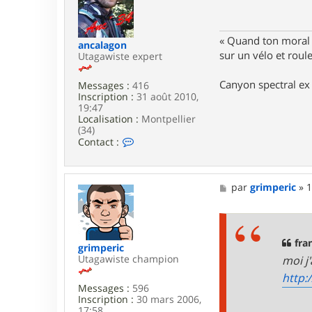
a
a
g
n
e
c
e
« Quand ton moral e
ancalagon
s
sur un vélo et rou
Utagawiste expert
c
o
Canyon spectral ex 
Messages :
416
Inscription :
31 août 2010,
19:47
Localisation :
Montpellier
(34)
C
Contact :
o
n
t
a
M
par
grimperic
»
1
c
e
t
s
e
s
r
a
a
g
fra
grimperic
n
e
Utagawiste champion
moi j
c
a
http:
l
Messages :
596
a
Inscription :
30 mars 2006,
g
17:58