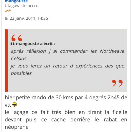
mangouste
Utagawiste accro
M
23 janv. 2011, 14:35
e
s
s
a
g
mangouste a écrit :
e
après réflexion j ai commander les Northwave
Celsius
je vous ferez un retour d expériences des que
possibles
hier petite rando de 30 kms par 4 degrés 2h45 de
vtt
le laçage ce fait très bien en tirant la ficelle
devant puis ce cache derrière le rabat en
néoprène