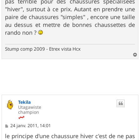
pas terrible pour des chaussures spécialisées
"hiver", surtout à ce prix. Autant en prendre une
paire de chaussures "simples" , encore une taille
au dessus et mettre de bonnes chaussettes de
rando non ?
Stump comp 2009 - Etrex vista Hcx
a
u
t
Tekila
Utagawiste
champion
M
24 janv. 2011, 14:01
e
s
le principe d'une chaussure hiver c'est de ne pas