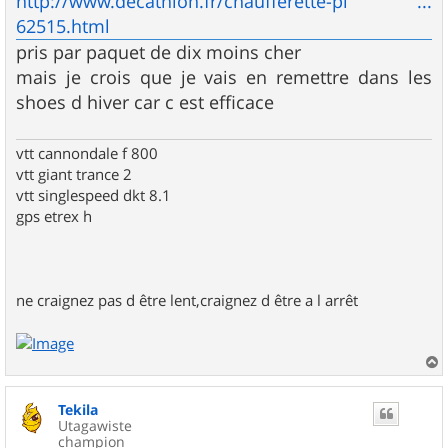
http://www.decathlon.fr/chaufferette-pi ...
62515.html
pris par paquet de dix moins cher
mais je crois que je vais en remettre dans les
shoes d hiver car c est efficace
vtt cannondale f 800
vtt giant trance 2
vtt singlespeed dkt 8.1
gps etrex h
ne craignez pas d être lent,craignez d être a l arrêt
a
u
Tekila
t
Utagawiste
champion