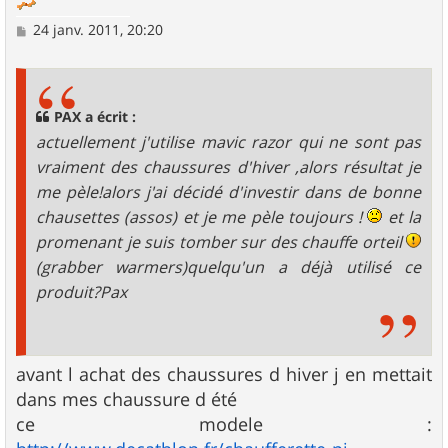
M
24 janv. 2011, 20:20
e
s
s
a
g
PAX a écrit :
e
actuellement j'utilise mavic razor qui ne sont pas
vraiment des chaussures d'hiver ,alors résultat je
me pèle!alors j'ai décidé d'investir dans de bonne
chausettes (assos) et je me pèle toujours !
et la
promenant je suis tomber sur des chauffe orteil
(grabber warmers)quelqu'un a déjà utilisé ce
produit?Pax
avant l achat des chaussures d hiver j en mettait
dans mes chaussure d été
ce modele :