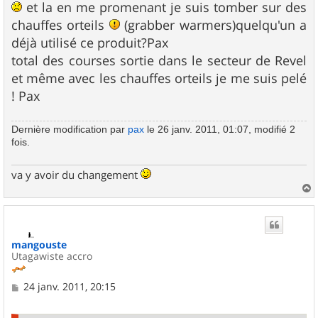
et la en me promenant je suis tomber sur des
chauffes orteils
(grabber warmers)quelqu'un a
déjà utilisé ce produit?Pax
total des courses sortie dans le secteur de Revel
et même avec les chauffes orteils je me suis pelé
! Pax
Dernière modification par
pax
le 26 janv. 2011, 01:07, modifié 2
fois.
va y avoir du changement
a
u
t
mangouste
Utagawiste accro
M
24 janv. 2011, 20:15
e
s