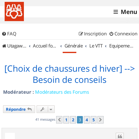
Menu
FAQ
Inscription
Connexion
UtagawaVTT (Randos VTT et VTTAE avec traces GPS)
Accueil forum
Générale
Le VTT
Equipements et Accessoires
[Choix de chaussures d hiver] -->
Besoin de conseils
Modérateur :
Modérateurs des Forums
Répondre
41 messages
1
2
3
4
5
Précédent
Suivant