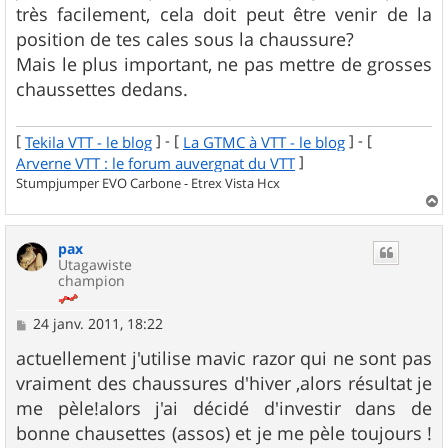
très facilement, cela doit peut être venir de la
position de tes cales sous la chaussure?
Mais le plus important, ne pas mettre de grosses
chaussettes dedans.
[
] - [
] - [
Tekila VTT - le blog
La GTMC à VTT - le blog
]
Arverne VTT : le forum auvergnat du VTT
Stumpjumper EVO Carbone - Etrex Vista Hcx
a
u
pax
t
Utagawiste
champion
M
24 janv. 2011, 18:22
e
s
actuellement j'utilise mavic razor qui ne sont pas
s
vraiment des chaussures d'hiver ,alors résultat je
a
g
me pèle!alors j'ai décidé d'investir dans de
e
bonne chausettes (assos) et je me pèle toujours !