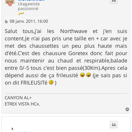
Utagawiste
passionné
M
08 janv. 2011, 16:00
e
s
Salut tous,j'ai les Northwave et j'en suis
s
content.Je n'ai pas pris une taille en + car avec je
a
g
met des chaussettes un peu plus haute mais
e
d'été.C'est des chausure Goretex donc fait pour
nous maintenir au chaud et respirable,balade
entre 0/-5 tous c'est bien passé(30Km).Apres cela
dépend aussi de ça frileusité
(je sais pas si
on dit FRILEUSITé
)
CANYON AL+
ETREX VISTA HCx.
a
u
t