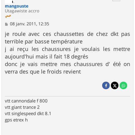
mangouste
Utagawiste accro
M
08 janv. 2011, 12:35
e
s
je roule avec ces chaussettes de chez dkt pas
s
terrible par basse température
a
g
j ai reçu les chaussures je voulais les mettre
e
aujourd'hui mais il fait 18 degrés
donc je vais mettre mes chaussures d' été on
verra des que le froids revient
vtt cannondale f 800
vtt giant trance 2
vtt singlespeed dkt 8.1
gps etrex h