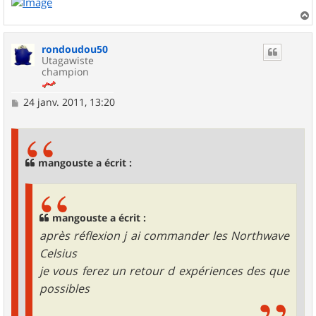
a
u
rondoudou50
t
Utagawiste
champion
M
24 janv. 2011, 13:20
e
s
s
a
g
mangouste a écrit :
e
mangouste a écrit :
après réflexion j ai commander les Northwave
Celsius
je vous ferez un retour d expériences des que
possibles