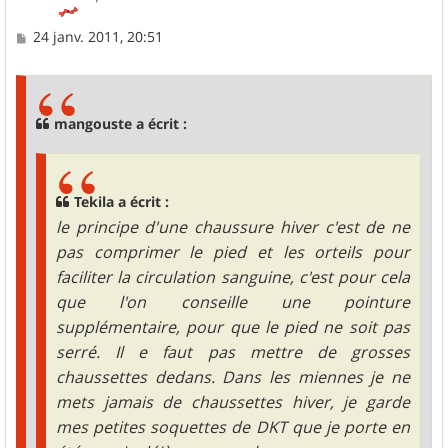
M
24 janv. 2011, 20:51
e
s
s
a
g
mangouste a écrit :
e
Tekila a écrit :
le principe d'une chaussure hiver c'est de ne
pas comprimer le pied et les orteils pour
faciliter la circulation sanguine, c'est pour cela
que l'on conseille une pointure
supplémentaire, pour que le pied ne soit pas
serré. Il e faut pas mettre de grosses
chaussettes dedans. Dans les miennes je ne
mets jamais de chaussettes hiver, je garde
mes petites soquettes de DKT que je porte en