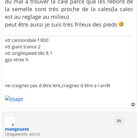
du mal a trouver la cale parce que les rebord de
la semelle sont très proche de la cales(la cales
est au reglage au milieu)
peut être aussi je suis très frileux des pieds
vtt cannondale f 800
vtt giant trance 2
vtt singlespeed dkt 8.1
gps etrex h
ne craignez pas d être lent,craignez d être a l arrêt
a
u
t
mangouste
Utagawiste accro