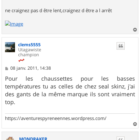
ne craignez pas d être lent,craignez d être a l arrêt
a
u
clems5555
t
Utagawiste
champion
M
08 janv. 2011, 14:38
e
s
Pour les chaussettes pour les basses
s
températures tu as celles de chez seal skinz, j'ai
a
g
des gants de la même marque ils sont vraiment
e
top.
https://aventurespyreneennes.wordpress.com/
a
u
MONDRAKER
t