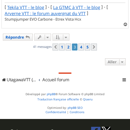
[
] - [
] - [
Tekila VTT - le blog
La GTMC à VTT - le blog
]
Arverne VTT : le forum auvergnat du VTT
Stumpjumper EVO Carbone - Etrex Vista Hcx
a
u
Répondre
t
41 messages
1
2
3
4
5
Précédent
Suivant
Aller
UtagawaVTT (Randos VTT et VTTAE avec traces GPS)
Accueil forum
Développé par
phpBB
® Forum Software © phpBB Limited
Traduction française officielle
©
Qiaeru
Optimized by:
phpBB SEO
Confidentialité
|
Conditions