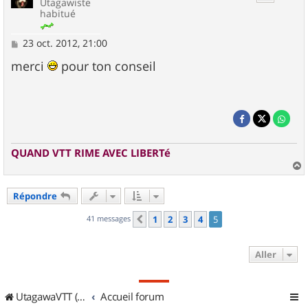
Utagawiste
habitué
M
23 oct. 2012, 21:00
e
s
merci
pour ton conseil
s
a
g
e
QUAND VTT RIME AVEC LIBERTé
a
u
Répondre
t
41 messages
1
2
3
4
5
Précédent
Aller
UtagawaVTT (Randos VTT et VTTAE avec traces GPS)
Accueil forum