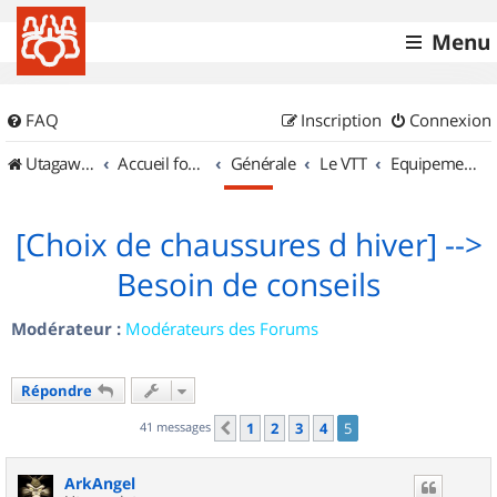
Menu
FAQ
Inscription
Connexion
UtagawaVTT (Randos VTT et VTTAE avec traces GPS)
Accueil forum
Générale
Le VTT
Equipements et Accessoires
[Choix de chaussures d hiver] -->
Besoin de conseils
Modérateur :
Modérateurs des Forums
Répondre
41 messages
1
2
3
4
5
Précédent
ArkAngel