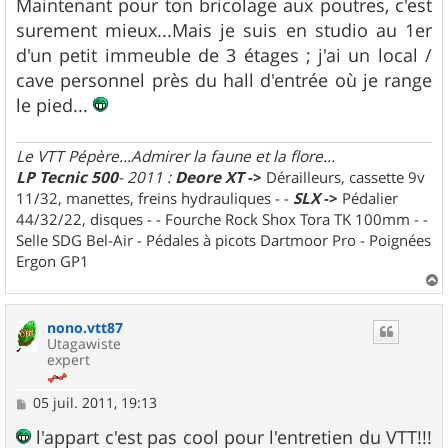
Maintenant pour ton bricolage aux poutres, c'est
surement mieux...Mais je suis en studio au 1er
d'un petit immeuble de 3 étages ; j'ai un local /
cave personnel près du hall d'entrée où je range
le pied...
Le VTT Pépère...Admirer la faune et la flore...
LP Tecnic 500
- 2011 :
Deore XT
->
Dérailleurs, cassette 9v
11/32, manettes, freins hydrauliques - -
SLX
->
Pédalier
44/32/22, disques - - Fourche Rock Shox Tora TK 100mm - -
Selle SDG Bel-Air - Pédales à picots Dartmoor Pro - Poignées
Ergon GP1
a
u
nono.vtt87
t
Utagawiste
expert
M
05 juil. 2011, 19:13
e
s
l'appart c'est pas cool pour l'entretien du VTT!!!