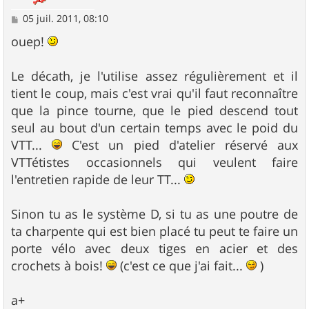
M
05 juil. 2011, 08:10
e
s
ouep!
s
a
g
Le décath, je l'utilise assez régulièrement et il
e
tient le coup, mais c'est vrai qu'il faut reconnaître
que la pince tourne, que le pied descend tout
seul au bout d'un certain temps avec le poid du
VTT...
C'est un pied d'atelier réservé aux
VTTétistes occasionnels qui veulent faire
l'entretien rapide de leur TT...
Sinon tu as le système D, si tu as une poutre de
ta charpente qui est bien placé tu peut te faire un
porte vélo avec deux tiges en acier et des
crochets à bois!
(c'est ce que j'ai fait...
)
a+