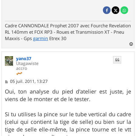
Cadre CANNONDALE Prophet 2007 avec Fourche Revelation
RL 140mm et FOX RP3 - Roues et Transmission XT - Pneu
Maxxis - Gps
garmin
Etrex 30
a
u
yano37
t
Utagawiste
accro
M
05 juil. 2011, 13:27
e
s
Oui, ton analyse du pied d'atelier est juste, je
s
viens de le monter et de le tester.
a
g
e
Si tu utilises la pince sur le tube vertical du cadre
(celui qui contient la tige de selle) ou bien sur la
tige de selle elle-même, la pince tourne et le vtt