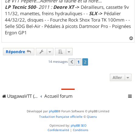
Le VTT Pépère...Admirer la faune et la flore...
LP Tecnic 500
- 2011 :
Deore XT
->
Dérailleurs, cassette 9v
11/32, manettes, freins hydrauliques - -
SLX
->
Pédalier
44/32/22, disques - - Fourche Rock Shox Tora TK 100mm - -
Selle SDG Bel-Air - Pédales à picots Dartmoor Pro - Poignées
Ergon GP1
a
u
Répondre
t
14 messages
1
2
Précédent
Aller
UtagawaVTT (Randos VTT et VTTAE avec traces GPS)
Accueil forum
Développé par
phpBB
® Forum Software © phpBB Limited
Traduction française officielle
©
Qiaeru
Optimized by:
phpBB SEO
Confidentialité
|
Conditions