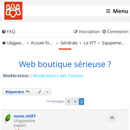
Menu
FAQ
Inscription
Connexion
UtagawaVTT (Randos VTT et VTTAE avec traces GPS)
Accueil forum
Générale
Le VTT
Equipements et Accessoires
Web boutique sérieuse ?
Modérateur :
Modérateurs des Forums
Répondre
14 messages
1
2
Précédent
nono.vtt87
Utagawiste
expert