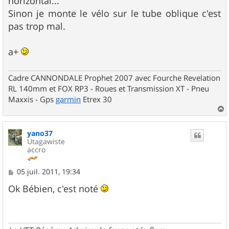
horizontal...
Sinon je monte le vélo sur le tube oblique c'est
pas trop mal.
a+
Cadre CANNONDALE Prophet 2007 avec Fourche Revelation
RL 140mm et FOX RP3 - Roues et Transmission XT - Pneu
Maxxis - Gps
garmin
Etrex 30
a
u
yano37
t
Utagawiste
accro
M
05 juil. 2011, 19:34
e
s
Ok Bébien, c'est noté
s
a
g
e