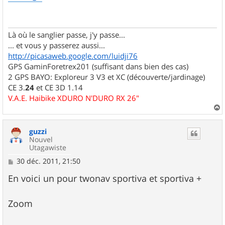
s
a
g
e
Là où le sanglier passe, j'y passe...
... et vous y passerez aussi...
http://picasaweb.google.com/luidji76
GPS GaminForetrex201 (suffisant dans bien des cas)
2 GPS BAYO: Exploreur 3 V3 et XC (découverte/jardinage)
CE 3.
24
et CE 3D 1.14
V.A.E. Haibike XDURO N'DURO RX 26"
a
u
guzzi
t
Nouvel
Utagawiste
M
30 déc. 2011, 21:50
e
s
En voici un pour twonav sportiva et sportiva +
s
a
g
Zoom
e