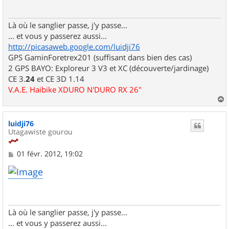
g
e
Là où le sanglier passe, j'y passe...
... et vous y passerez aussi...
http://picasaweb.google.com/luidji76
GPS GaminForetrex201 (suffisant dans bien des cas)
2 GPS BAYO: Exploreur 3 V3 et XC (découverte/jardinage)
CE 3.
24
et CE 3D 1.14
V.A.E. Haibike XDURO N'DURO RX 26"
a
u
luidji76
t
Utagawiste gourou
M
01 févr. 2012, 19:02
e
s
s
a
g
e
Là où le sanglier passe, j'y passe...
... et vous y passerez aussi...