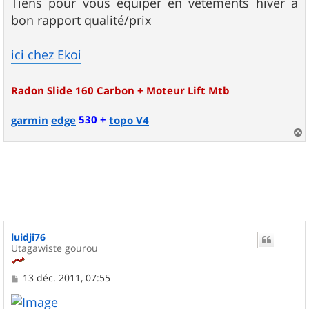
s
Tiens pour vous équiper en vêtements hiver a
s
bon rapport qualité/prix
a
g
e
ici chez Ekoi
Radon Slide 160 Carbon + Moteur Lift Mtb
530 +
garmin
edge
topo V4
a
u
t
luidji76
Utagawiste gourou
M
13 déc. 2011, 07:55
e
s