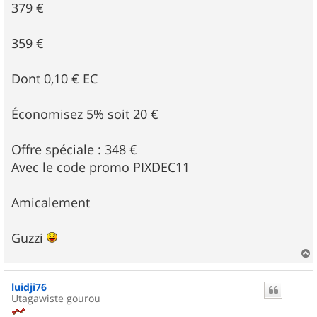
379 €
359 €
Dont 0,10 € EC
Économisez 5% soit 20 €
Offre spéciale : 348 €
Avec le code promo PIXDEC11
Amicalement
Guzzi
a
u
luidji76
t
Utagawiste gourou