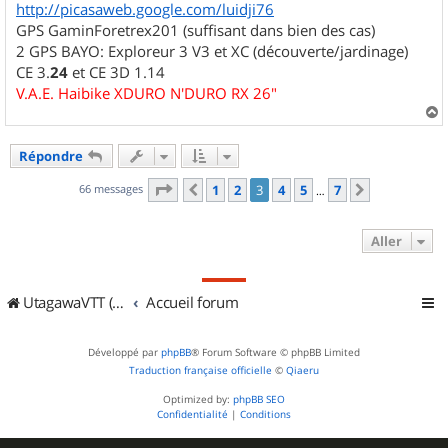
http://picasaweb.google.com/luidji76
GPS GaminForetrex201 (suffisant dans bien des cas)
2 GPS BAYO: Exploreur 3 V3 et XC (découverte/jardinage)
CE 3.
24
et CE 3D 1.14
V.A.E. Haibike XDURO N'DURO RX 26"
a
u
Répondre
t
Page
3
sur
7
66 messages
1
2
3
4
5
7
Précédent
Suivant
…
Aller
UtagawaVTT (Randos VTT et VTTAE avec traces GPS)
Accueil forum
Développé par
phpBB
® Forum Software © phpBB Limited
Traduction française officielle
©
Qiaeru
Optimized by:
phpBB SEO
Confidentialité
|
Conditions