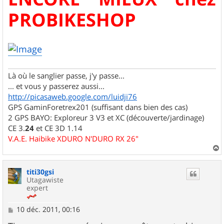
s
a
PROBIKESHOP
g
e
Là où le sanglier passe, j'y passe...
... et vous y passerez aussi...
http://picasaweb.google.com/luidji76
GPS GaminForetrex201 (suffisant dans bien des cas)
2 GPS BAYO: Exploreur 3 V3 et XC (découverte/jardinage)
CE 3.
24
et CE 3D 1.14
V.A.E. Haibike XDURO N'DURO RX 26"
a
u
titi30gsi
t
Utagawiste
expert
M
10 déc. 2011, 00:16
e