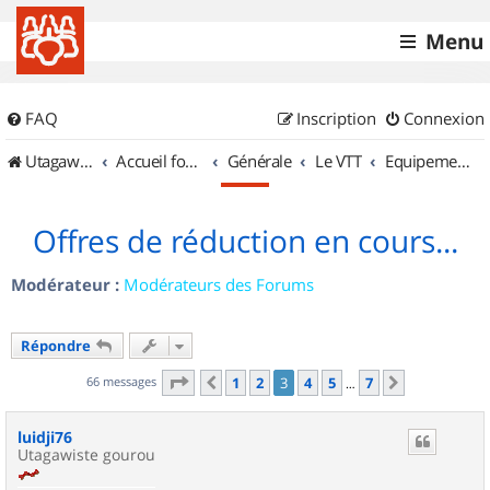
Menu
FAQ
Inscription
Connexion
UtagawaVTT (Randos VTT et VTTAE avec traces GPS)
Accueil forum
Générale
Le VTT
Equipements et Accessoires
Offres de réduction en cours...
Modérateur :
Modérateurs des Forums
Répondre
Page
3
sur
7
66 messages
1
2
3
4
5
7
Précédent
Suivant
…
luidji76
Utagawiste gourou