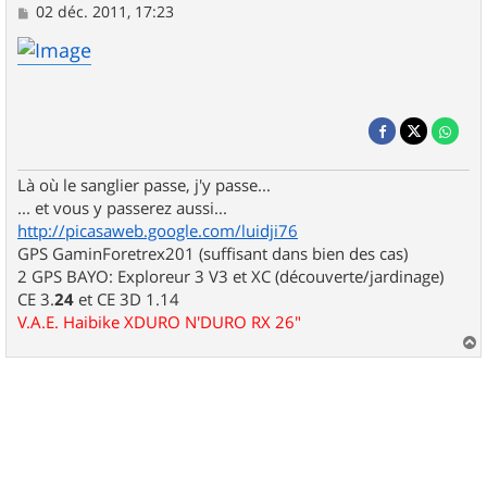
M
02 déc. 2011, 17:23
e
s
s
a
g
e
Là où le sanglier passe, j'y passe...
... et vous y passerez aussi...
http://picasaweb.google.com/luidji76
GPS GaminForetrex201 (suffisant dans bien des cas)
2 GPS BAYO: Exploreur 3 V3 et XC (découverte/jardinage)
CE 3.
24
et CE 3D 1.14
V.A.E. Haibike XDURO N'DURO RX 26"
a
u
t