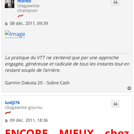
morbli
t
Utagawiste
champion
M
08 déc. 2011, 09:39
e
s
s
a
g
e
La pratique du VTT ne s'entend que par une approche
engagée, généreuse et radicale de tous les instants tout en
restant souple de l'arrière
.
Garmin Dakota 20 - Sobre Cash
a
u
luidji76
t
Utagawiste gourou
M
09 déc. 2011, 18:36
e
ENCORE MIEUX chez
s