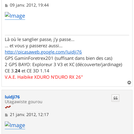
M
09 janv. 2012, 19:44
e
s
s
a
g
e
Là où le sanglier passe, j'y passe...
... et vous y passerez aussi...
http://picasaweb.google.com/luidji76
GPS GaminForetrex201 (suffisant dans bien des cas)
2 GPS BAYO: Exploreur 3 V3 et XC (découverte/jardinage)
CE 3.
24
et CE 3D 1.14
V.A.E. Haibike XDURO N'DURO RX 26"
a
u
luidji76
t
Utagawiste gourou
M
21 janv. 2012, 12:17
e
s
s
a