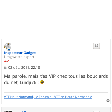
Inspecteur Gadget
Utagawiste expert
M
02 déc. 2011, 22:18
e
s
Ma parole, mais t'es VIP chez tous les bouclards
s
du net, Luidji76 !
a
g
e
VTT Haut Normand, Le Forum du VTT en Haute Normandie
a
u