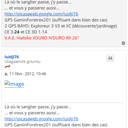
Là où le sanglier passe, j'y passe...
... et vous y passerez aussi...
http://picasaweb.google.com/luidji76
GPS GaminForetrex201 (suffisant dans bien des cas)
2 GPS BAYO: Exploreur 3 V3 et XC (découverte/jardinage)
CE 3.
24
et CE 3D 1.14
V.A.E. Haibike XDURO N'DURO RX 26"
a
u
luidji76
t
Utagawiste gourou
M
11 févr. 2012, 10:46
e
s
s
a
g
e
Là où le sanglier passe, j'y passe...
... et vous y passerez aussi...
http://picasaweb.google.com/luidji76
GPS GaminForetrex201 (suffisant dans bien des cas)