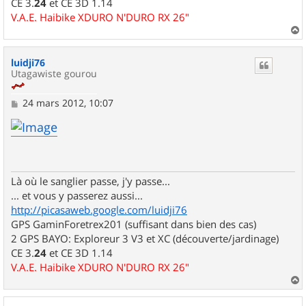
CE 3.
24
et CE 3D 1.14
V.A.E. Haibike XDURO N'DURO RX 26"
a
u
luidji76
t
Utagawiste gourou
M
24 mars 2012, 10:07
e
s
s
a
g
e
Là où le sanglier passe, j'y passe...
... et vous y passerez aussi...
http://picasaweb.google.com/luidji76
GPS GaminForetrex201 (suffisant dans bien des cas)
2 GPS BAYO: Exploreur 3 V3 et XC (découverte/jardinage)
CE 3.
24
et CE 3D 1.14
V.A.E. Haibike XDURO N'DURO RX 26"
a
u