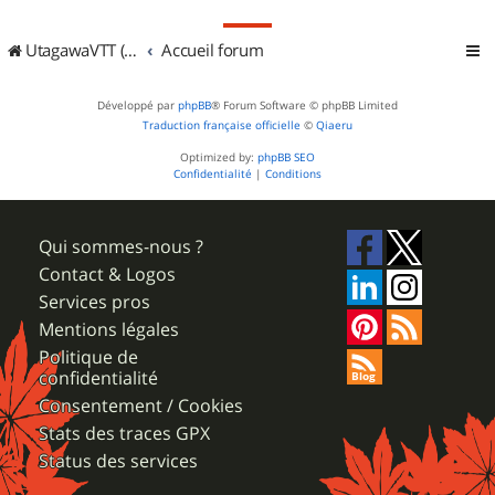
UtagawaVTT (Randos VTT et VTTAE avec traces GPS)
Accueil forum
Développé par
phpBB
® Forum Software © phpBB Limited
Traduction française officielle
©
Qiaeru
Optimized by:
phpBB SEO
Confidentialité
|
Conditions
Qui sommes-nous ?
Contact & Logos
Services pros
Mentions légales
Politique de
confidentialité
Consentement / Cookies
Stats des traces GPX
Status des services