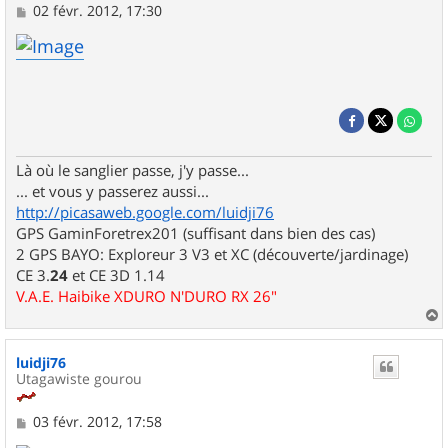
M
02 févr. 2012, 17:30
e
s
s
a
g
e
Là où le sanglier passe, j'y passe...
... et vous y passerez aussi...
http://picasaweb.google.com/luidji76
GPS GaminForetrex201 (suffisant dans bien des cas)
2 GPS BAYO: Exploreur 3 V3 et XC (découverte/jardinage)
CE 3.
24
et CE 3D 1.14
V.A.E. Haibike XDURO N'DURO RX 26"
a
u
luidji76
t
Utagawiste gourou
M
03 févr. 2012, 17:58
e