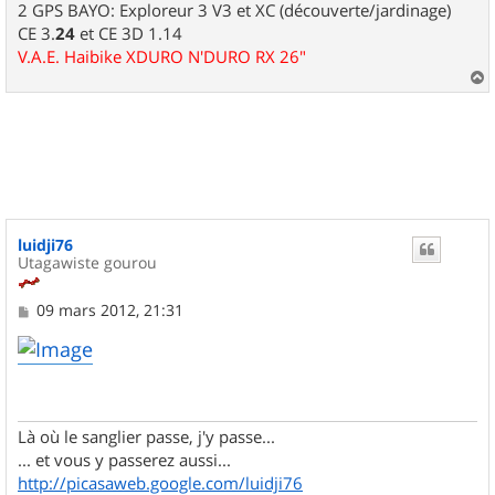
2 GPS BAYO: Exploreur 3 V3 et XC (découverte/jardinage)
CE 3.
24
et CE 3D 1.14
V.A.E. Haibike XDURO N'DURO RX 26"
a
u
t
luidji76
Utagawiste gourou
M
09 mars 2012, 21:31
e
s
s
a
g
e
Là où le sanglier passe, j'y passe...
... et vous y passerez aussi...
http://picasaweb.google.com/luidji76