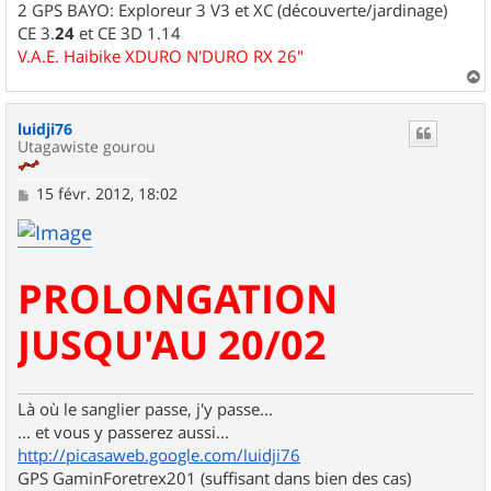
2 GPS BAYO: Exploreur 3 V3 et XC (découverte/jardinage)
CE 3.
24
et CE 3D 1.14
V.A.E. Haibike XDURO N'DURO RX 26"
a
u
luidji76
t
Utagawiste gourou
M
15 févr. 2012, 18:02
e
s
s
a
g
PROLONGATION
e
JUSQU'AU 20/02
Là où le sanglier passe, j'y passe...
... et vous y passerez aussi...
http://picasaweb.google.com/luidji76
GPS GaminForetrex201 (suffisant dans bien des cas)