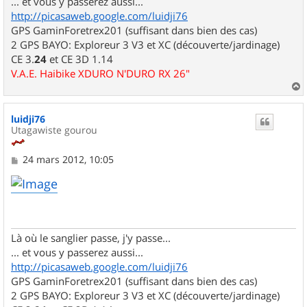
... et vous y passerez aussi...
http://picasaweb.google.com/luidji76
GPS GaminForetrex201 (suffisant dans bien des cas)
2 GPS BAYO: Exploreur 3 V3 et XC (découverte/jardinage)
CE 3.
24
et CE 3D 1.14
V.A.E. Haibike XDURO N'DURO RX 26"
a
u
luidji76
t
Utagawiste gourou
M
24 mars 2012, 10:05
e
s
s
a
g
e
Là où le sanglier passe, j'y passe...
... et vous y passerez aussi...
http://picasaweb.google.com/luidji76
GPS GaminForetrex201 (suffisant dans bien des cas)
2 GPS BAYO: Exploreur 3 V3 et XC (découverte/jardinage)