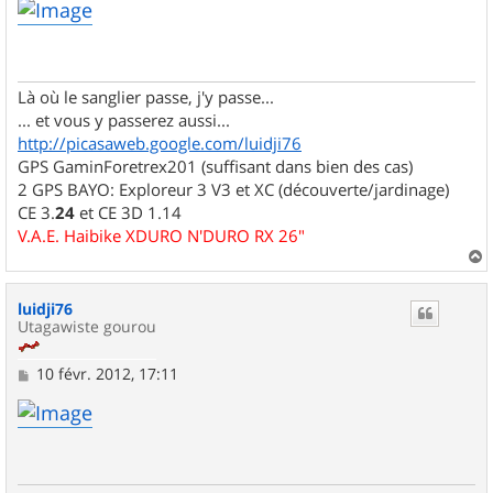
s
s
a
g
e
Là où le sanglier passe, j'y passe...
... et vous y passerez aussi...
http://picasaweb.google.com/luidji76
GPS GaminForetrex201 (suffisant dans bien des cas)
2 GPS BAYO: Exploreur 3 V3 et XC (découverte/jardinage)
CE 3.
24
et CE 3D 1.14
V.A.E. Haibike XDURO N'DURO RX 26"
a
u
luidji76
t
Utagawiste gourou
M
10 févr. 2012, 17:11
e
s
s
a
g
e