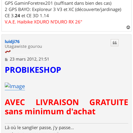
GPS GaminForetrex201 (suffisant dans bien des cas)
2 GPS BAYO: Exploreur 3 V3 et XC (découverte/jardinage)
CE 3.
24
et CE 3D 1.14
V.A.E. Haibike XDURO N'DURO RX 26"
a
u
luidji76
t
Utagawiste gourou
M
23 mars 2012, 21:51
e
PROBIKESHOP
s
s
a
g
e
AVEC LIVRAISON GRATUITE
sans minimum d'achat
Là où le sanglier passe, j'y passe...