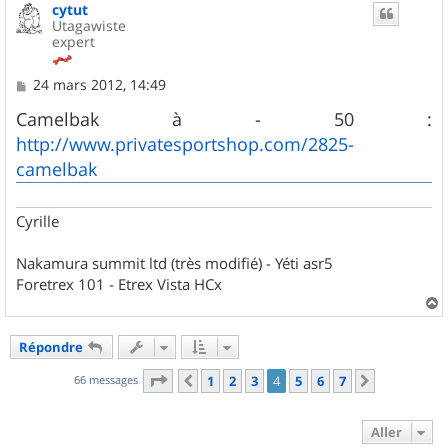
cytut
t
Utagawiste
expert
M
24 mars 2012, 14:49
e
s
Camelbak à - 50 :
s
http://www.privatesportshop.com/2825-
a
g
camelbak
e
Cyrille
Nakamura summit ltd (très modifié) - Yéti asr5
Foretrex 101 - Etrex Vista HCx
a
u
Répondre
t
Page
4
sur
7
66 messages
1
2
3
4
5
6
7
Précédent
Suivant
Aller