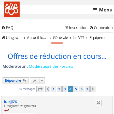
Menu
FAQ
Inscription
Connexion
UtagawaVTT (Randos VTT et VTTAE avec traces GPS)
Accueil forum
Générale
Le VTT
Equipements et Accessoires
Offres de réduction en cours...
Modérateur :
Modérateurs des Forums
Répondre
Page
4
sur
7
66 messages
1
2
3
4
5
6
7
Précédent
Suivant
luidji76
Utagawiste gourou