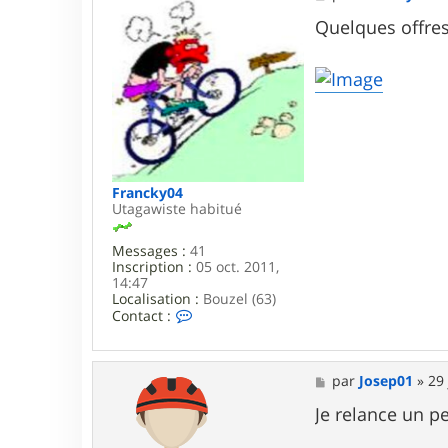
c
e
t
s
Quelques offres
e
s
r
a
F
g
r
e
a
n
c
k
y
0
Francky04
4
Utagawiste habitué
Messages :
41
Inscription :
05 oct. 2011,
14:47
Localisation :
Bouzel (63)
C
Contact :
o
n
t
a
M
par
Josep01
»
29 
c
e
t
s
Je relance un p
e
s
r
a