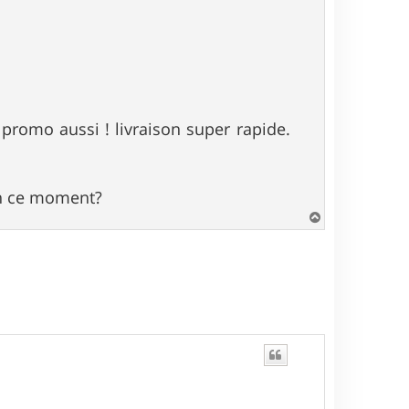
 promo aussi ! livraison super rapide.
 en ce moment?
H
a
u
t