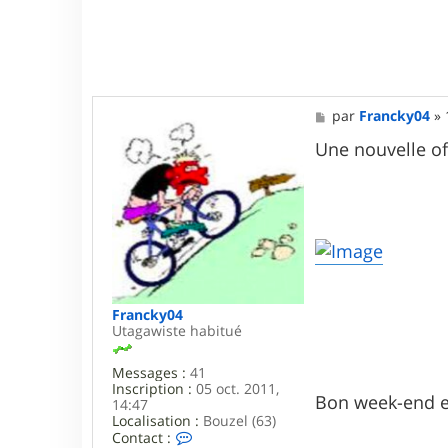
k
y
0
4
M
par
Francky04
»
e
s
Une nouvelle of
s
a
g
e
Francky04
Utagawiste habitué
Messages :
41
Inscription :
05 oct. 2011,
Bon week-end et
14:47
Localisation :
Bouzel (63)
C
Contact :