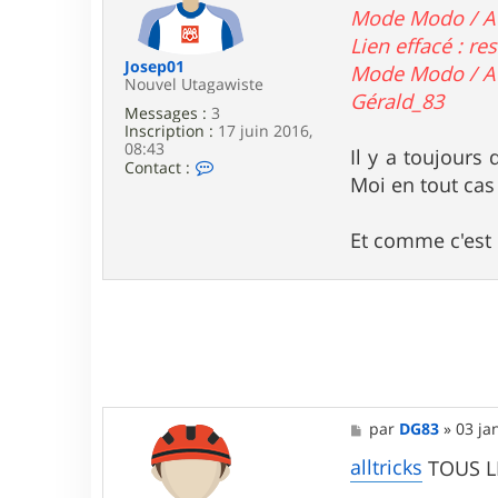
F
g
Mode Modo / A
r
e
Lien effacé : r
a
n
Josep01
Mode Modo / Ad
c
Nouvel Utagawiste
Gérald_83
k
Messages :
3
y
Inscription :
17 juin 2016,
0
08:43
4
Il y a toujours
C
Contact :
Moi en tout cas
o
n
t
a
Et comme c'est 
c
t
e
r
J
o
s
e
p
0
M
par
DG83
»
03 ja
1
e
s
alltricks
TOUS L
s