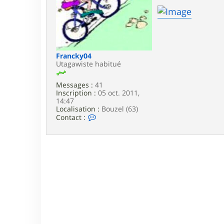
e
Francky04
Utagawiste habitué
Messages :
41
Inscription :
05 oct. 2011,
14:47
Localisation :
Bouzel (63)
C
Contact :
o
n
t
a
c
t
e
r
F
r
a
n
c