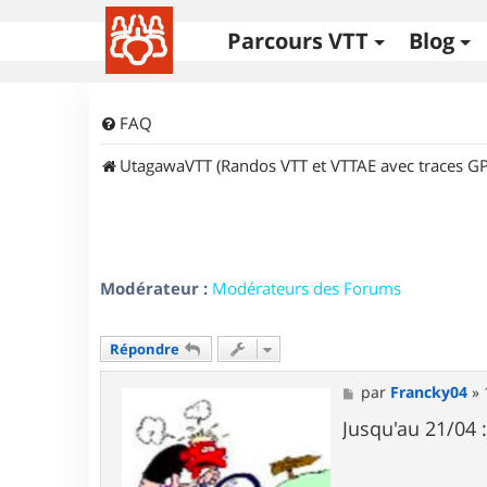
Parcours VTT
Blog
FAQ
UtagawaVTT (Randos VTT et VTTAE avec traces GP
Modérateur :
Modérateurs des Forums
Répondre
M
par
Francky04
»
e
s
Jusqu'au 21/04 
s
a
g