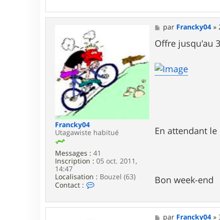
o
n
t
a
M
par
Francky04
»
c
e
t
s
Offre jusqu'au 
e
s
r
a
F
g
r
e
a
n
c
k
y
0
Francky04
4
En attendant le s
Utagawiste habitué
Messages :
41
Inscription :
05 oct. 2011,
14:47
Localisation :
Bouzel (63)
Bon week-end
C
Contact :
o
n
t
a
M
par
Francky04
»