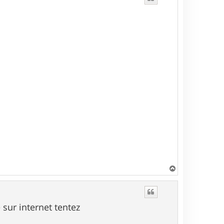
H
a
u
t
 sur internet tentez