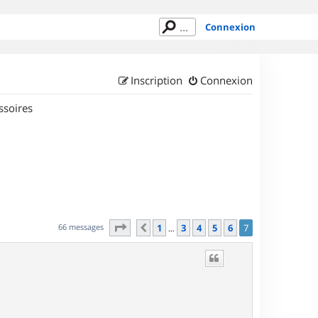
Connexion
Inscription
Connexion
ssoires
Page
7
sur
7
66 messages
1
3
4
5
6
7
Précédent
…