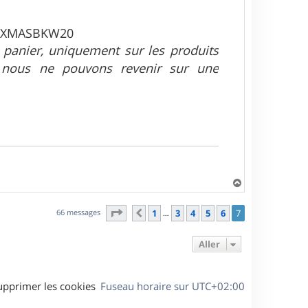
de XMASBKW20
u panier, uniquement sur les produits
nous ne pouvons revenir sur une
H
a
u
Page
7
sur
7
66 messages
1
3
4
5
6
7
Précédent
…
t
Aller
upprimer les cookies
Fuseau horaire sur
UTC+02:00