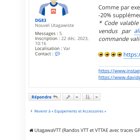
a
g
Comme par ex
e
-20% supplémen
DG83
* Code valable 
Nouvel Utagawiste
al
vendus par
Messages :
5
commande valid
Inscription :
22 déc. 2023,
10:16
Localisation :
Var
C
https:
Contact :
o
n
t
https://www.insta
a
https://www.david
c
t
e
r
Répondre
D
G
8
Revenir à « Equipements et Accessoires »
3
UtagawaVTT (Randos VTT et VTTAE avec traces GP