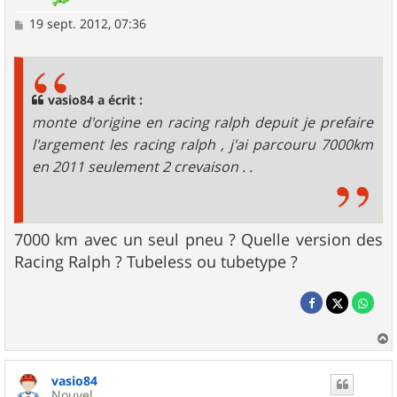
M
19 sept. 2012, 07:36
e
s
s
a
g
vasio84 a écrit :
e
monte d'origine en racing ralph depuit je prefaire
l'argement les racing ralph , j'ai parcouru 7000km
en 2011 seulement 2 crevaison . .
7000 km avec un seul pneu ? Quelle version des
Racing Ralph ? Tubeless ou tubetype ?
a
u
vasio84
t
Nouvel