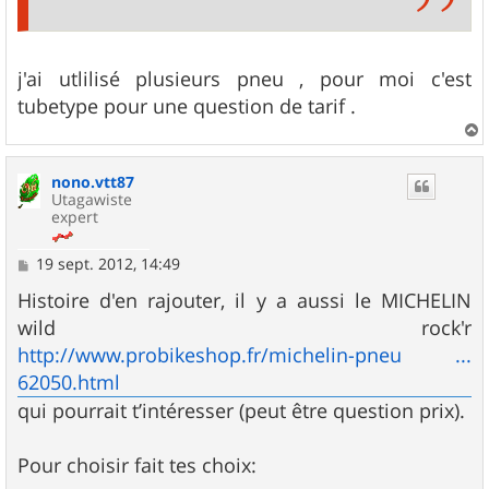
j'ai utlilisé plusieurs pneu , pour moi c'est
tubetype pour une question de tarif .
a
u
nono.vtt87
t
Utagawiste
expert
M
19 sept. 2012, 14:49
e
s
Histoire d'en rajouter, il y a aussi le MICHELIN
s
wild rock'r
a
g
http://www.probikeshop.fr/michelin-pneu ...
e
62050.html
qui pourrait t’intéresser (peut être question prix).
Pour choisir fait tes choix: