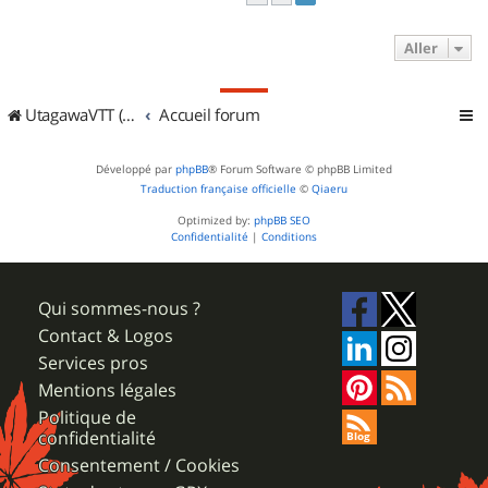
Aller
UtagawaVTT (Randos VTT et VTTAE avec traces GPS)
Accueil forum
Développé par
phpBB
® Forum Software © phpBB Limited
Traduction française officielle
©
Qiaeru
Optimized by:
phpBB SEO
Confidentialité
|
Conditions
Qui sommes-nous ?
Contact & Logos
Services pros
Mentions légales
Politique de
confidentialité
Consentement / Cookies