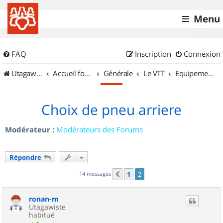
Menu
FAQ
Inscription
Connexion
UtagawaVTT (Randos VTT et VTTAE avec traces GPS)
Accueil forum
Générale
Le VTT
Equipements et Accessoires
Choix de pneu arriere
Modérateur :
Modérateurs des Forums
Répondre
14 messages
1
2
Précédent
ronan-m
Utagawiste
habitué