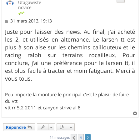
Utagawiste
novice
M
31 mars 2013, 19:13
e
s
Juste pour laisser des news. Au final, j'ai acheté
s
les 2, et utilisés en alternance. Le larsen tt est
a
g
plus à son aise sur les chemins caillouteux et le
e
racing ralph sur terrains rocailleux. Pour
conclure, j'ai une préfèrence pour le larsen tt, il
est plus facile à tracter et moin fatiguant. Merci à
vous tous.
Peu importe la monture le principal c'est le plaisir de faire
du vtt
vtt rr 5.2 2011 et canyon strive al 8
a
u
Répondre
t
14 messages
1
2
Précédent