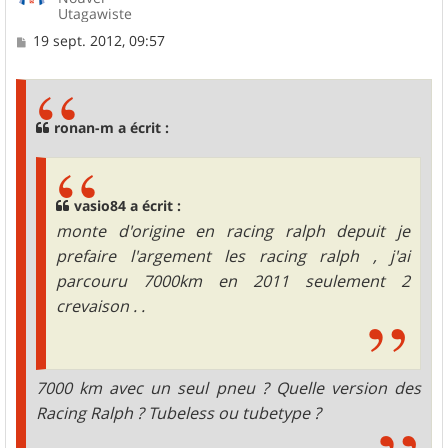
Utagawiste
M
19 sept. 2012, 09:57
e
s
s
a
g
ronan-m a écrit :
e
vasio84 a écrit :
monte d'origine en racing ralph depuit je
prefaire l'argement les racing ralph , j'ai
parcouru 7000km en 2011 seulement 2
crevaison . .
7000 km avec un seul pneu ? Quelle version des
Racing Ralph ? Tubeless ou tubetype ?