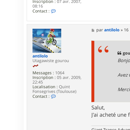
Inscription :
07 avr. 2007,
08:16
C
Contact :
o
n
t
a
M
par
antilolo
»
16 
c
e
t
s
e
s
r
a
C
g
gou
antilolo
R
e
Bonjo
Utagawiste gourou
A
M
3
Messages :
1064
Avez 
1
Inscription :
05 avr. 2009,
22:45
Localisation :
Quint
Merci
Fonsegrives (Toulouse)
C
Contact :
o
n
Salut,
t
J'ai acheté une 
a
c
t
e
Giant Trance Adva