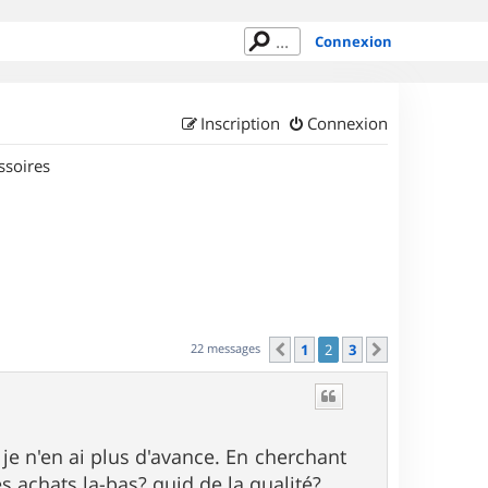
Connexion
Inscription
Connexion
ssoires
22 messages
1
2
3
Précédent
Suivant
je n'en ai plus d'avance. En cherchant
es achats la-bas? quid de la qualité?