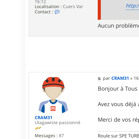
16:12
http:
Localisation :
Cuers Var
C
Contact :
o
n
Aucun problème,
t
a
c
t
e
r
a
r
b
a
n
M
par
CRAM31
»
16
a
e
i
s
Bonjour à Tou
s
s
8
a
3
g
Avez vous déjà a
e
CRAM31
Merci de vos r
Utagawiste passionné
Roule sur SPE TU
Messages :
87