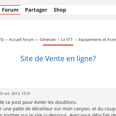
Forum
Partager
Shop
S)
Accueil forum
Générale
Le VTT
Equipements et Acce
Site de Vente en ligne?
25 oct. 2013, 15:31
 de ce post pour éviter les doublons.
er une patte de dérailleur sur mon canyon, et du coup 
uis tomber sur le site ci-dessous. Avez vous déja fait d