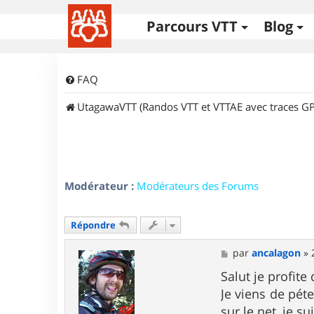
Parcours VTT
Blog
FAQ
UtagawaVTT (Randos VTT et VTTAE avec traces GP
Modérateur :
Modérateurs des Forums
Répondre
M
par
ancalagon
»
e
s
Salut je profite
s
Je viens de pét
a
g
sur le net, je s