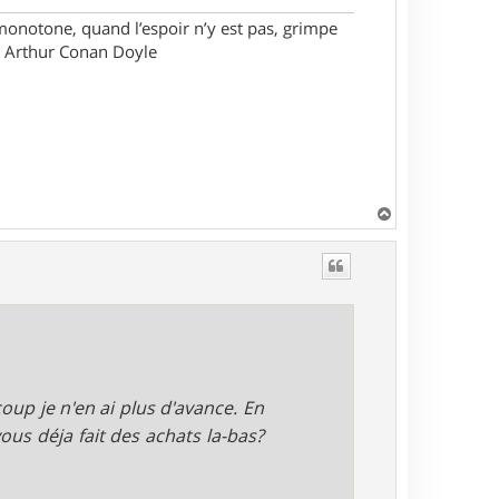
monotone, quand l’espoir n’y est pas, grimpe
ir Arthur Conan Doyle
H
a
u
t
oup je n'en ai plus d'avance. En
vous déja fait des achats la-bas?