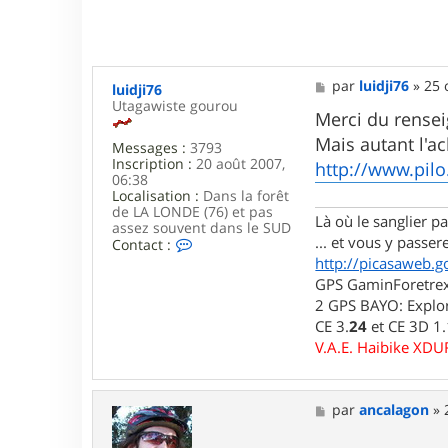
M
par
luidji76
»
25 
luidji76
e
Utagawiste gourou
s
Merci du rense
s
Mais autant l'ac
Messages :
3793
a
Inscription :
20 août 2007,
g
http://www.pilo
06:38
e
Localisation :
Dans la forêt
de LA LONDE (76) et pas
Là où le sanglier pas
assez souvent dans le SUD
... et vous y passere
C
Contact :
o
http://picasaweb.g
n
GPS GaminForetrex2
t
2 GPS BAYO: Explor
a
c
CE 3.
24
et CE 3D 1
t
V.A.E. Haibike XD
e
r
l
u
M
par
ancalagon
»
i
e
d
s