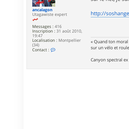
e
ancalagon
http://soshange
Utagawiste expert
Messages :
416
Inscription :
31 août 2010,
19:47
Localisation :
Montpellier
« Quand ton moral e
(34)
sur un vélo et rou
C
Contact :
o
n
Canyon spectral ex 
t
a
c
t
e
r
a
n
c
a
l
a
g
o
n