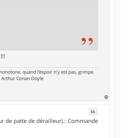
!!!
monotone, quand l’espoir n’y est pas, grimpe
ir Arthur Conan Doyle
H
a
u
t
ur de patte de dérailleur).: Commande