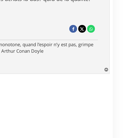
monotone, quand l’espoir n’y est pas, grimpe
ir Arthur Conan Doyle
H
a
u
t