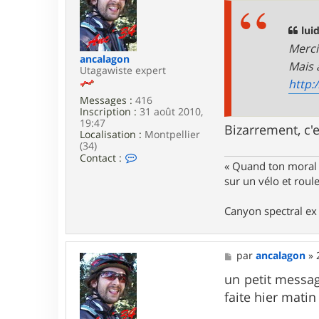
j
s
i
a
7
g
luid
6
e
Merci
ancalagon
Mais 
Utagawiste expert
http:
Messages :
416
Inscription :
31 août 2010,
19:47
Bizarrement, c'e
Localisation :
Montpellier
(34)
C
Contact :
« Quand ton moral e
o
n
sur un vélo et rou
t
a
Canyon spectral ex 
c
t
e
r
M
par
ancalagon
»
a
e
n
s
un petit messag
c
s
a
faite hier matin
a
l
g
a