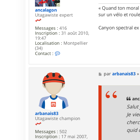
e
g
« Quand ton moral e
o
ancalagon
n
sur un vélo et rou
Utagawiste expert
Canyon spectral ex 
Messages :
416
Inscription :
31 août 2010,
19:47
Localisation :
Montpellier
(34)
C
Contact :
o
n
t
a
M
par
arbanais83
c
e
t
s
e
s
r
a
a
g
anc
n
e
Salut
c
a
arbanais83
Je vi
l
Utagawiste champion
cherc
a
g
quid 
Messages :
502
o
Inscription :
17 mai 2007,
n