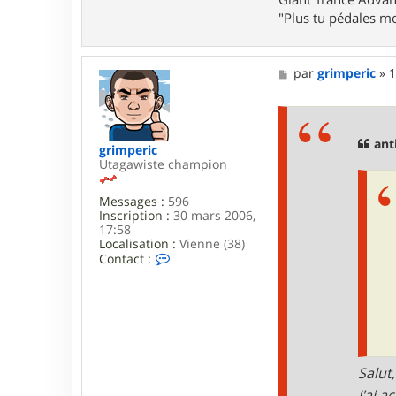
r
"Plus tu pédales mo
a
n
t
i
M
par
grimperic
»
1
l
e
o
s
l
s
o
a
g
anti
grimperic
e
Utagawiste champion
Messages :
596
Inscription :
30 mars 2006,
17:58
Localisation :
Vienne (38)
C
Contact :
o
n
t
a
c
t
e
r
Salut,
g
J'ai 