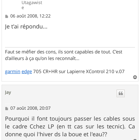
Utagawist
e
M
06 août 2008, 12:22
e
s
Je t'ai répondu...
s
a
g
e
Faut se méfier des cons, ils sont capables de tout. C'est
d'ailleurs à ça qu'on les reconnaît...
garmin
edge
705 CR+HR sur Lapierre XControl 210 v.07
a
u
Jay
t
M
07 août 2008, 20:07
e
s
Pourquoi il font toujours passer les cables sous
s
le cadre Cchez LP (en tt cas sur les tecnic). Ca
a
g
donne quoi l'hiver ds la boue et l'eau??
e