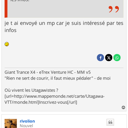
je t ai envoyé un mp car je suis intéressé par tes
infos
Giant Trance X4 - eTrex Venture HC - MM v5
"Rien ne sert de courir, il faut mieux pédaler" - de moi
Où vivent les Utagawistes ?
[url=http://www.mappemonde.net/carte/Utagawa-
VTT/monde.html]Inscrivez-vous[/url]
a
u
rivolion
t
Nouvel