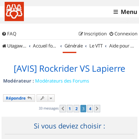
Menu
FAQ
Inscription
Connexion
UtagawaVTT (Randos VTT et VTTAE avec traces GPS)
Accueil forum
Générale
Le VTT
Aide pour l'achat d'un VTT
[AVIS] Rockrider VS Lapierre
Modérateur :
Modérateurs des Forums
Répondre
33 messages
1
2
3
4
Précédent
Suivant
Si vous deviez choisir :