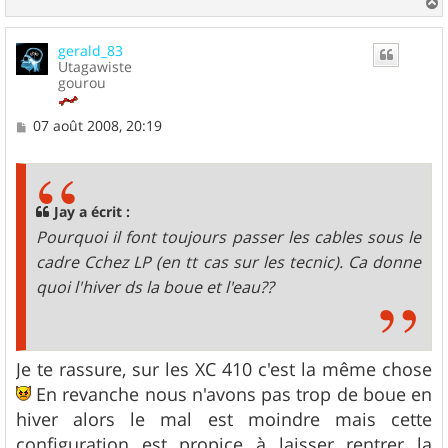
a
u
gerald_83
t
Utagawiste
gourou
M
07 août 2008, 20:19
e
s
s
a
g
Jay a écrit :
e
Pourquoi il font toujours passer les cables sous le
cadre Cchez LP (en tt cas sur les tecnic). Ca donne
quoi l'hiver ds la boue et l'eau??
Je te rassure, sur les XC 410 c'est la même chose
En revanche nous n'avons pas trop de boue en
hiver alors le mal est moindre mais cette
configuration est propice à laisser rentrer la