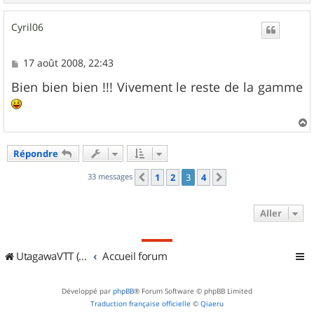
a
u
Cyril06
t
M
17 août 2008, 22:43
e
s
Bien bien bien !!! Vivement le reste de la gamme
s
a
g
e
a
u
Répondre
t
33 messages
1
2
3
4
Précédent
Suivant
Aller
UtagawaVTT (Randos VTT et VTTAE avec traces GPS)
Accueil forum
Développé par
phpBB
® Forum Software © phpBB Limited
Traduction française officielle
©
Qiaeru