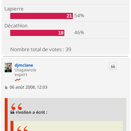
Lapierre
54%
21
Décathlon
46%
18
Nombre total de votes :
39
djmclane
Utagawiste
expert
M
06 août 2008, 12:03
e
s
s
a
g
rivolion a écrit :
e