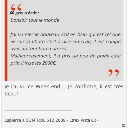
s
a
g
gew a écrit :
e
Bonsoir tout le monde
J'ai vu hier le nouveau 210 en bleu qui est tel que
vu sur la photo c'est à dire superbe, il est equipe
avec du tout bon materiel.
Malheureusement, il a pris un peu de poids cote
prix: il frise les 2000€.
Je l'ai vu ce Week end.... Je confirme, il est très
beau!
__________________________________
Lapierre X CONTROL 510 2008 - Etrex Vista Cx -