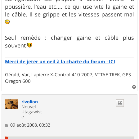
poussière, l'eau etc.... ce qui use vite la gaine et
le câble. Il se grippe et les vitesses passent mal
Seul remède : changer gaine et câble plus
souvent
Merci de jeter un oeil à la charte du forum : ICI
Gérald, Var, Lapierre X-Control 410 2007, VTTAE TREK, GPS
Oregon 600
a
u
rivolion
t
Nouvel
Utagawist
e
M
09 août 2008, 00:32
e
s