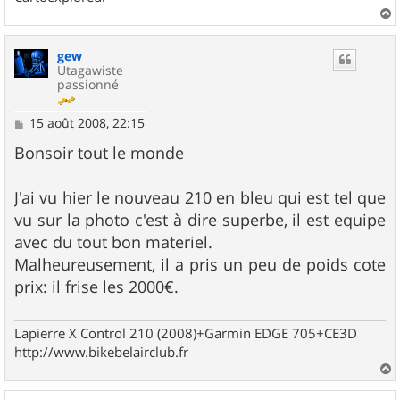
a
u
gew
t
Utagawiste
passionné
M
15 août 2008, 22:15
e
s
Bonsoir tout le monde
s
a
g
J'ai vu hier le nouveau 210 en bleu qui est tel que
e
vu sur la photo c'est à dire superbe, il est equipe
avec du tout bon materiel.
Malheureusement, il a pris un peu de poids cote
prix: il frise les 2000€.
Lapierre X Control 210 (2008)+Garmin EDGE 705+CE3D
http://www.bikebelairclub.fr
a
u