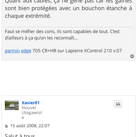
Quant aux câbles, ça ne gêne pas car les gaines
sont bien protégées avec un bouchon étanche à
chaque extrémité.
Faut se méfier des cons, ils sont capables de tout. C'est
d'ailleurs à ça qu'on les reconnaît...
garmin
edge
705 CR+HR sur Lapierre XControl 210 v.07
a
u
t
Xavier01
Nouvel
Utagawist
e
M
15 août 2008, 22:07
e
s
Salut à tous,