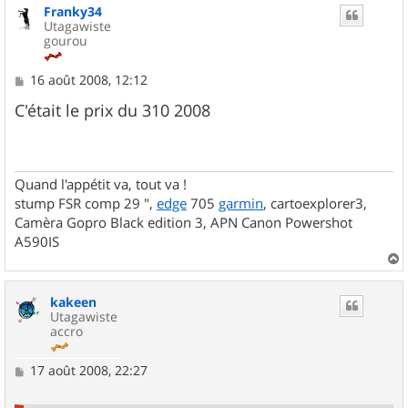
Franky34
t
Utagawiste
gourou
M
16 août 2008, 12:12
e
s
C'était le prix du 310 2008
s
a
g
e
Quand l'appétit va, tout va !
stump FSR comp 29 ",
edge
705
garmin
, cartoexplorer3,
Camèra Gopro Black edition 3, APN Canon Powershot
A590IS
a
u
kakeen
t
Utagawiste
accro
M
17 août 2008, 22:27
e
s