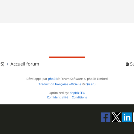
S)
Accueil forum
S
Développé par
phpBB
® Forum Software © phpBB Limited
Traduction française officielle
©
Qiaeru
Optimized by:
phpBB SEO
Confidentialité
|
Conditions