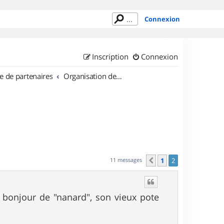
Connexion
Inscription
Connexion
e de partenaires
Organisation de sorties en région Île de France
11 messages
1
2
Précédent
e bonjour de "nanard", son vieux pote