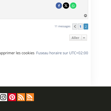
H
a
u
11 messages
1
2
Précédent
t
Aller
upprimer les cookies
Fuseau horaire sur
UTC+02:00