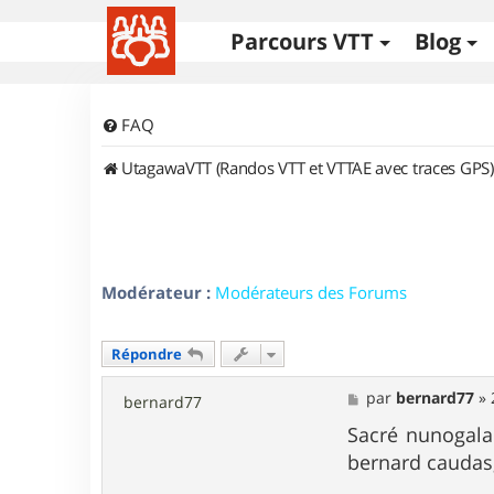
Parcours VTT
Blog
FAQ
UtagawaVTT (Randos VTT et VTTAE avec traces GPS)
Modérateur :
Modérateurs des Forums
Répondre
M
par
bernard77
»
bernard77
e
s
Sacré nunogalai
s
bernard caudas
a
g