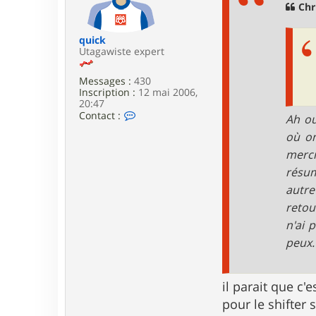
g
Chr
e
quick
Utagawiste expert
Messages :
430
Inscription :
12 mai 2006,
20:47
C
Contact :
Ah ou
o
où on
n
t
mercr
a
c
résum
t
autre
e
r
retou
q
n'ai 
u
i
peux.
c
k
il parait que c'
pour le shifter 