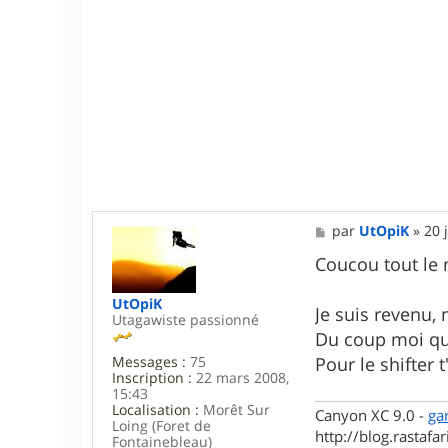
M
par
UtOpiK
»
20 
e
s
Coucou tout le
s
a
UtOpiK
g
Je suis revenu,
Utagawiste passionné
e
Du coup moi qui
Messages :
75
Pour le shifter 
Inscription :
22 mars 2008,
15:43
Localisation :
Morêt Sur
Canyon XC 9.0 -
ga
Loing (Foret de
http://blog.rastafari
Fontainebleau)