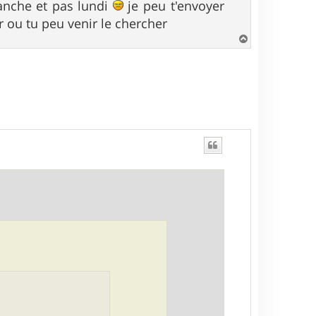
nche et pas lundi
je peu t'envoyer
r ou tu peu venir le chercher
H
a
u
t