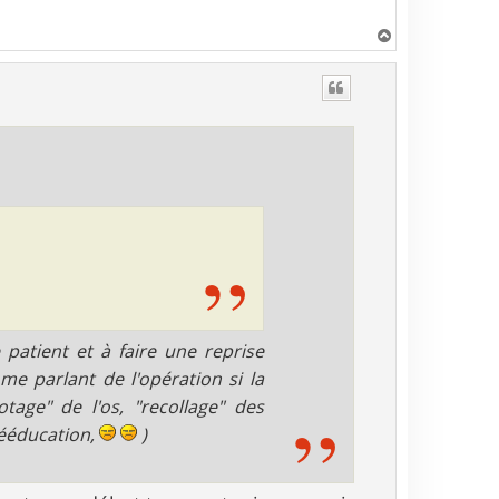
H
a
u
t
e patient et à faire une reprise
e parlant de l'opération si la
tage" de l'os, "recollage" des
rééducation,
)