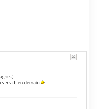
agne..)
on verra bien demain