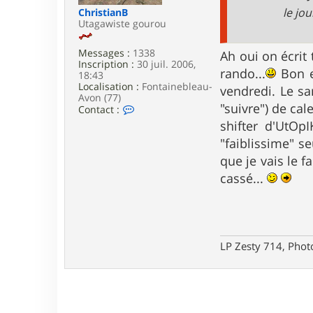
e
le jou
ChristianB
Utagawiste gourou
Messages :
1338
Ah oui on écrit
Inscription :
30 juil. 2006,
rando...
Bon et
18:43
Localisation :
Fontainebleau-
vendredi. Le sa
Avon (77)
"suivre") de cal
C
Contact :
o
shifter d'UtOpI
n
t
"faiblissime" s
a
que je vais le f
c
t
cassé...
e
r
C
h
r
i
LP Zesty 714, Phot
s
t
i
a
n
B