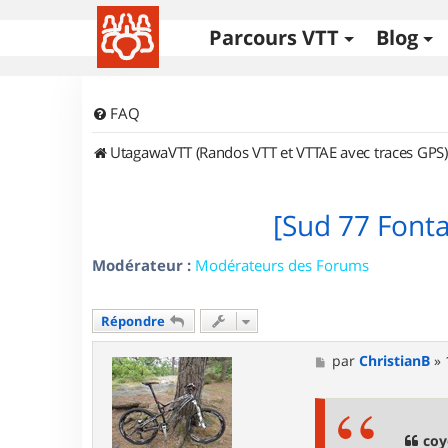
Parcours VTT
Blog
FAQ
UtagawaVTT (Randos VTT et VTTAE avec traces GPS)
[Sud 77 Font
Modérateur :
Modérateurs des Forums
Répondre
M
par
ChristianB
»
e
s
s
a
g
coy