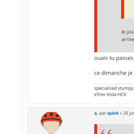
n
t
a
c
t
e
le jou
r
w
arriv
a
r
m
ouais tu passe
ce dimanche je 
specialized stumpj
eTrex Vista HCX
M
par
quick
»
20 ju
e
s
s
a