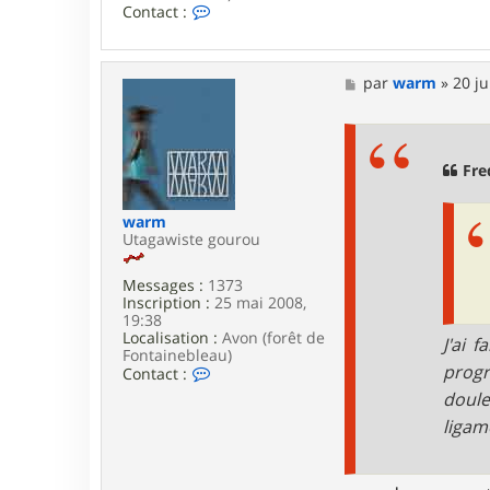
C
Contact :
o
n
t
a
M
par
warm
»
20 ju
c
e
t
s
e
s
r
a
U
g
Fre
t
e
O
p
warm
i
Utagawiste gourou
K
Messages :
1373
Inscription :
25 mai 2008,
19:38
Localisation :
Avon (forêt de
J'ai 
Fontainebleau)
prog
C
Contact :
o
doule
n
t
ligam
a
c
t