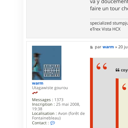
va y doucement 
e
r
faire un tour c
w
a
r
specialized stumpj
m
eTrex Vista HCX
M
par
warm
»
20 ju
e
s
s
a
g
coy
e
warm
Utagawiste gourou
Messages :
1373
Inscription :
25 mai 2008,
19:38
Localisation :
Avon (forêt de
Fontainebleau)
C
Contact :
o