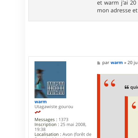
et warm j'ai 2
mon adresse et 
M
par
warm
»
20 ju
e
s
s
a
g
qui
e
warm
Utagawiste gourou
Messages :
1373
Inscription :
25 mai 2008,
19:38
Localisation :
Avon (forêt de