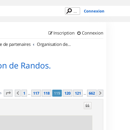
Connexion
Inscription
Connexion
e de partenaires
Organisation de sorties en région Île de France
on de Randos.
Page
119
sur
662
es
1
117
118
119
120
121
662
Précédent
Suivant
…
…