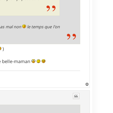
 pas mal non
le temps que l'on
)
 de belle-maman
H
a
u
t