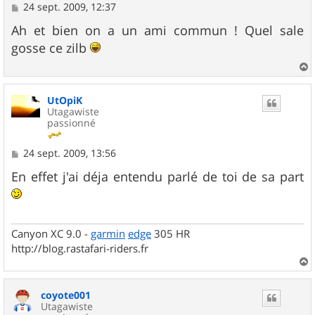
M
24 sept. 2009, 12:37
e
s
Ah et bien on a un ami commun ! Quel sale
s
gosse ce zilb
a
g
e
a
u
UtOpiK
t
Utagawiste
passionné
M
24 sept. 2009, 13:56
e
s
En effet j'ai déja entendu parlé de toi de sa part
s
a
g
e
Canyon XC 9.0 -
garmin
edge
305 HR
http://blog.rastafari-riders.fr
a
u
coyote001
t
Utagawiste