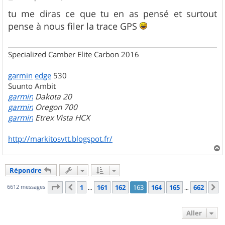
e
s
tu me diras ce que tu en as pensé et surtout
s
pense à nous filer la trace GPS
a
g
e
Specialized Camber Elite Carbon 2016
garmin
edge
530
Suunto Ambit
garmin
Dakota 20
garmin
Oregon 700
garmin
Etrex Vista HCX
http://markitosvtt.blogspot.fr/
a
u
Répondre
t
Page
163
sur
662
6612 messages
1
161
162
163
164
165
662
Précédent
S
…
…
Aller