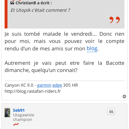
g
ChristianB a écrit :
e
Et Utopik c'était comment ?
Je suis tombé malade le vendredi... Donc rien
pour moi, mais vous pouvez voir le compte
blog
rendu d'un de mes amis sur mon
.
Autrement je vais peut etre faire la Bacotte
dimanche, quelqu'un connait?
Canyon XC 9.0 -
garmin
edge
305 HR
http://blog.rastafari-riders.fr
a
u
Seb91
t
Utagawiste
champion