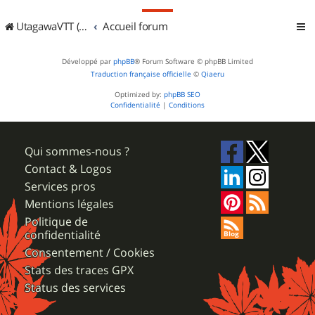
UtagawaVTT (Randos VTT et VTTAE avec traces GPS)
Accueil forum
Développé par
phpBB
® Forum Software © phpBB Limited
Traduction française officielle
©
Qiaeru
Optimized by:
phpBB SEO
Confidentialité
|
Conditions
Qui sommes-nous ?
Contact & Logos
Services pros
Mentions légales
Politique de
confidentialité
Consentement / Cookies
Stats des traces GPX
Status des services