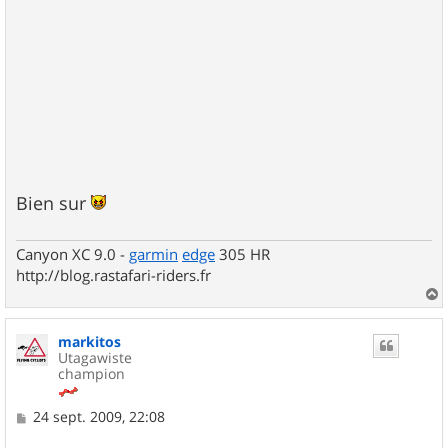
Bien sur
Canyon XC 9.0 -
garmin
edge
305 HR
http://blog.rastafari-riders.fr
a
u
markitos
t
Utagawiste
champion
M
24 sept. 2009, 22:08
e
s