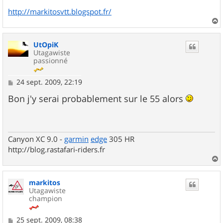
http://markitosvtt.blogspot.fr/
a
u
UtOpiK
t
Utagawiste
passionné
M
24 sept. 2009, 22:19
e
s
Bon j'y serai probablement sur le 55 alors
s
a
g
e
Canyon XC 9.0 -
garmin
edge
305 HR
http://blog.rastafari-riders.fr
a
u
markitos
t
Utagawiste
champion
M
25 sept. 2009, 08:38