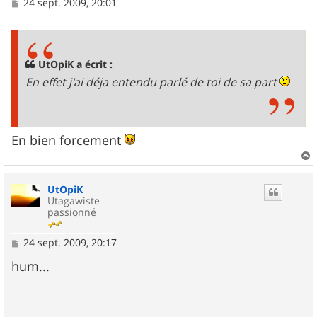
M
24 sept. 2009, 20:01
e
s
s
a
g
UtOpiK a écrit :
e
En effet j'ai déja entendu parlé de toi de sa part
En bien forcement
a
u
UtOpiK
t
Utagawiste
passionné
M
24 sept. 2009, 20:17
e
s
hum...
s
a
g
e