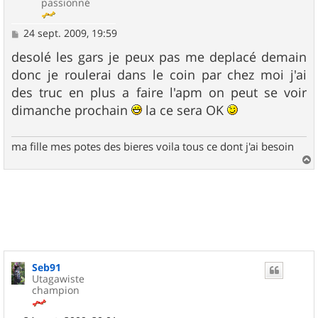
passionné
M
24 sept. 2009, 19:59
e
s
desolé les gars je peux pas me deplacé demain
s
donc je roulerai dans le coin par chez moi j'ai
a
g
des truc en plus a faire l'apm on peut se voir
e
dimanche prochain
la ce sera OK
ma fille mes potes des bieres voila tous ce dont j'ai besoin
a
u
t
Seb91
Utagawiste
champion