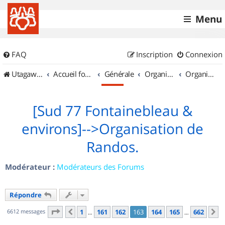
Menu
FAQ
Inscription
Connexion
UtagawaVTT (Randos VTT et VTTAE avec traces GPS)
Accueil forum
Générale
Organisation de sorties & Recherche de partenaires
Organisation de sorties en région Île de France
[Sud 77 Fontainebleau &
environs]-->Organisation de
Randos.
Modérateur :
Modérateurs des Forums
Répondre
Page
163
sur
662
6612 messages
1
161
162
163
164
165
662
Précédent
S
…
…