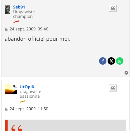
Seb91
Utagawiste
champion
M
24 sept. 2009, 09:46
e
s
abandon officiel pour moi.
s
a
g
e
a
u
UtOpiK
t
Utagawiste
passionné
M
24 sept. 2009, 11:50
e
s
s
a