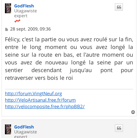
u
GodFlesh
t
Utagawiste
expert
M
28 sept. 2009, 09:36
e
s
Félicy, c'est la partie ou vous avez roulé sur la fin,
s
entre le long moment ou vous avez longé la
a
g
seine sur la route en bas, et l'autre moment ou
e
vous avez de nouveau longé la seine par un
sentier descendant jusqu'au pont pour
retraverser vers bois le roi
http://forum.VingtNeuf.org
http://VeloArtisanal.free.fr/forum
http://velocomposite.free.fr/phpBB2/
a
u
GodFlesh
t
Utagawiste
expert