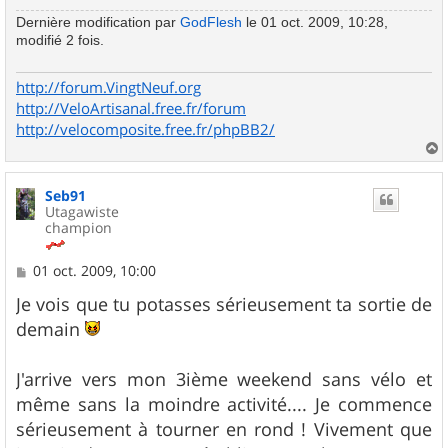
Dernière modification par
GodFlesh
le 01 oct. 2009, 10:28,
modifié 2 fois.
http://forum.VingtNeuf.org
http://VeloArtisanal.free.fr/forum
http://velocomposite.free.fr/phpBB2/
a
u
Seb91
t
Utagawiste
champion
M
01 oct. 2009, 10:00
e
s
Je vois que tu potasses sérieusement ta sortie de
s
demain
a
g
e
J'arrive vers mon 3ième weekend sans vélo et
même sans la moindre activité.... Je commence
sérieusement à tourner en rond ! Vivement que