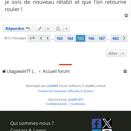
je sois de nouveau rétabli et que l'on retourne
rouler !
a
u
Répondre
t
Page
165
sur
662
6612 messages
1
163
164
165
166
167
662
Précédent
S
…
…
Aller
UtagawaVTT (Randos VTT et VTTAE avec traces GPS)
Accueil forum
Développé par
phpBB
® Forum Software © phpBB Limited
Traduction française officielle
©
Qiaeru
Optimized by:
phpBB SEO
Confidentialité
|
Conditions
Qui sommes-nous ?
Contact & Logos