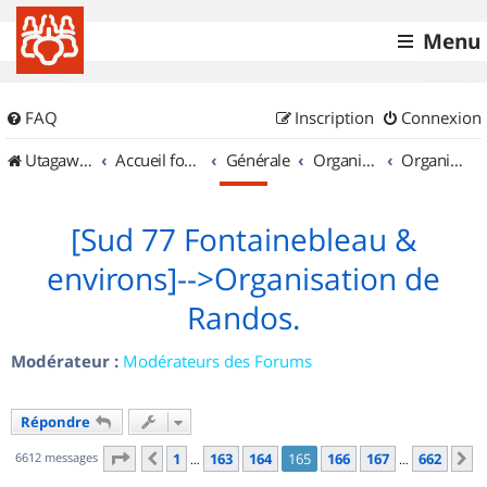
Menu
FAQ
Inscription
Connexion
UtagawaVTT (Randos VTT et VTTAE avec traces GPS)
Accueil forum
Générale
Organisation de sorties & Recherche de partenaires
Organisation de sorties en région Île de France
[Sud 77 Fontainebleau &
environs]-->Organisation de
Randos.
Modérateur :
Modérateurs des Forums
Répondre
Page
165
sur
662
6612 messages
1
163
164
165
166
167
662
Précédent
S
…
…