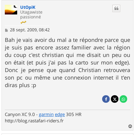
UtOpiK
Utagawiste
passionné
M
28 sept. 2009, 08:42
e
s
Bah je vais avoir du mal a te répondre parce que
s
je suis pas encore assez familier avec la région
a
g
du coup c'est christian qui me disait un peu ou
e
on était (et puis j'ai pas la carto sur mon edge).
Donc je pense que quand Christian retrouvera
son pc ou même une connexion internet il t'en
diras plus :p
Canyon XC 9.0 -
garmin
edge
305 HR
http://blog.rastafari-riders.fr
a