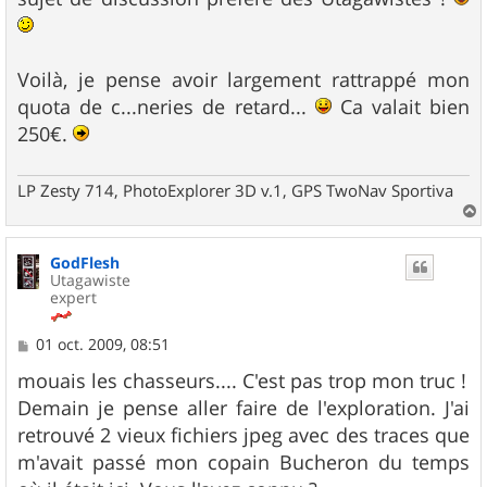
Voilà, je pense avoir largement rattrappé mon
quota de c...neries de retard...
Ca valait bien
250€.
LP Zesty 714, PhotoExplorer 3D v.1, GPS TwoNav Sportiva
a
u
GodFlesh
t
Utagawiste
expert
M
01 oct. 2009, 08:51
e
s
mouais les chasseurs.... C'est pas trop mon truc !
s
Demain je pense aller faire de l'exploration. J'ai
a
g
retrouvé 2 vieux fichiers jpeg avec des traces que
e
m'avait passé mon copain Bucheron du temps