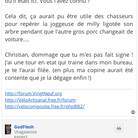
où il était ici. Vous l'avez connu ?
Cela dit, ça aurait pu être utile des chasseurs
pour repérer la joggeuse de milly ligotée son
arbre pendant que l'autre gros porc changeait de
voiture....
Christian, dommage que tu m'es pas fait signe !
J'ai une tour en etat qui traine dans mon bureau,
je te l'aurai filée. (en plus ma copine aurait été
contente que je la dégage enfin !)
http://forum.VingtNeuf.org
http://VeloArtisanal.free.fr/forum
http://velocomposite.free.fr/phpBB2/
a
u
GodFlesh
t
Utagawiste
expert