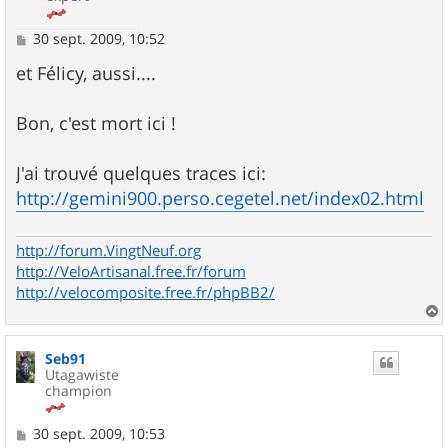
M
30 sept. 2009, 10:52
e
s
et Félicy, aussi....
s
a
g
Bon, c'est mort ici !
e
J'ai trouvé quelques traces ici:
http://gemini900.perso.cegetel.net/index02.html
http://forum.VingtNeuf.org
http://VeloArtisanal.free.fr/forum
http://velocomposite.free.fr/phpBB2/
a
u
Seb91
t
Utagawiste
champion
M
30 sept. 2009, 10:53