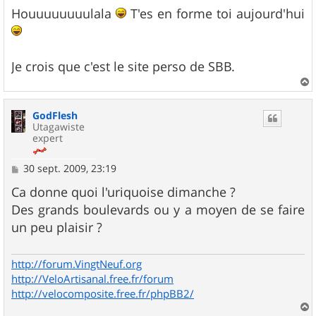
e
s
Houuuuuuuulala
T'es en forme toi aujourd'hui
s
a
g
e
Je crois que c'est le site perso de SBB.
a
u
GodFlesh
t
Utagawiste
expert
M
30 sept. 2009, 23:19
e
s
Ca donne quoi l'uriquoise dimanche ?
s
Des grands boulevards ou y a moyen de se faire
a
g
un peu plaisir ?
e
http://forum.VingtNeuf.org
http://VeloArtisanal.free.fr/forum
http://velocomposite.free.fr/phpBB2/