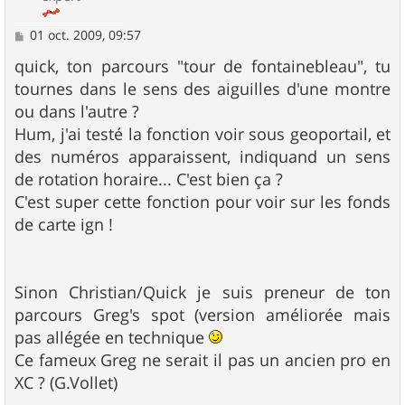
M
01 oct. 2009, 09:57
e
s
quick, ton parcours "tour de fontainebleau", tu
s
tournes dans le sens des aiguilles d'une montre
a
g
ou dans l'autre ?
e
Hum, j'ai testé la fonction voir sous geoportail, et
des numéros apparaissent, indiquand un sens
de rotation horaire... C'est bien ça ?
C'est super cette fonction pour voir sur les fonds
de carte ign !
Sinon Christian/Quick je suis preneur de ton
parcours Greg's spot (version améliorée mais
pas allégée en technique
Ce fameux Greg ne serait il pas un ancien pro en
XC ? (G.Vollet)