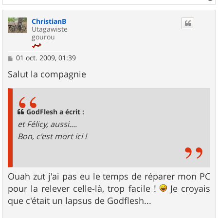
a
u
ChristianB
t
Utagawiste
gourou
M
01 oct. 2009, 01:39
e
s
Salut la compagnie
s
a
g
e
GodFlesh a écrit :
et Félicy, aussi....
Bon, c'est mort ici !
Ouah zut j'ai pas eu le temps de réparer mon PC
pour la relever celle-là, trop facile !
Je croyais
que c'était un lapsus de Godflesh...