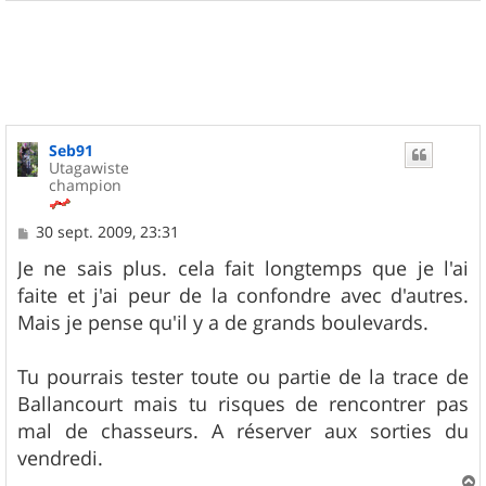
a
u
t
Seb91
Utagawiste
champion
M
30 sept. 2009, 23:31
e
s
Je ne sais plus. cela fait longtemps que je l'ai
s
faite et j'ai peur de la confondre avec d'autres.
a
g
Mais je pense qu'il y a de grands boulevards.
e
Tu pourrais tester toute ou partie de la trace de
Ballancourt mais tu risques de rencontrer pas
mal de chasseurs. A réserver aux sorties du
vendredi.