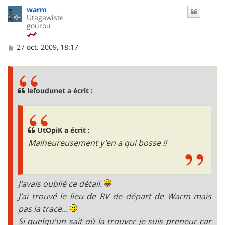
u
warm
t
Utagawiste
gourou
M
27 oct. 2009, 18:17
e
s
s
a
g
lefoudunet a écrit :
e
UtOpiK a écrit :
Malheureusement y'en a qui bosse !!
J'avais oublié ce détail.
J'ai trouvé le lieu de RV de départ de Warm mais
pas la trace...
Si quelqu'un sait où la trouver je suis preneur car