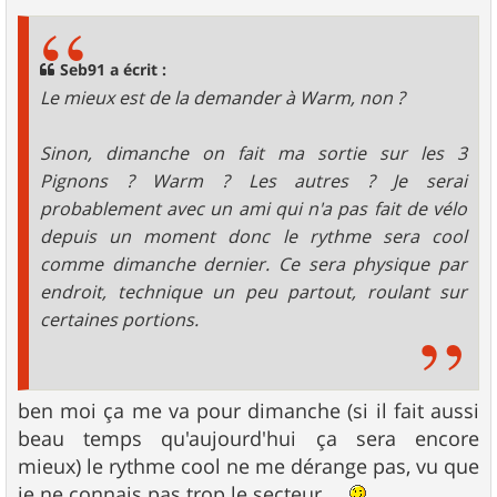
s
s
a
g
Seb91 a écrit :
e
Le mieux est de la demander à Warm, non ?
Sinon, dimanche on fait ma sortie sur les 3
Pignons ? Warm ? Les autres ? Je serai
probablement avec un ami qui n'a pas fait de vélo
depuis un moment donc le rythme sera cool
comme dimanche dernier. Ce sera physique par
endroit, technique un peu partout, roulant sur
certaines portions.
ben moi ça me va pour dimanche (si il fait aussi
beau temps qu'aujourd'hui ça sera encore
mieux) le rythme cool ne me dérange pas, vu que
je ne connais pas trop le secteur....