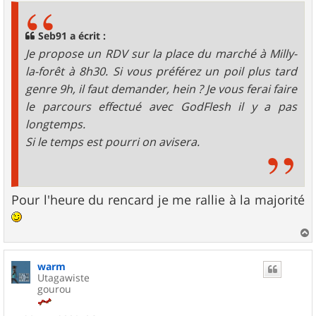
s
a
g
Seb91 a écrit :
e
Je propose un RDV sur la place du marché à Milly-
la-forêt à 8h30. Si vous préférez un poil plus tard
genre 9h, il faut demander, hein ? Je vous ferai faire
le parcours effectué avec GodFlesh il y a pas
longtemps.
Si le temps est pourri on avisera.
Pour l'heure du rencard je me rallie à la majorité
a
u
warm
t
Utagawiste
gourou