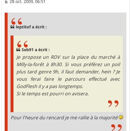
M
28 oct. 2009, 06:51
e
s
s
a
g
leptitof a écrit :
e
Seb91 a écrit :
Je propose un RDV sur la place du marché à
Milly-la-forêt à 8h30. Si vous préférez un poil
plus tard genre 9h, il faut demander, hein ? Je
vous ferai faire le parcours effectué avec
GodFlesh il y a pas longtemps.
Si le temps est pourri on avisera.
Pour l'heure du rencard je me rallie à la majorité