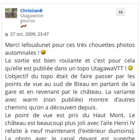
a
u
ChristianB
t
Utagawiste
gourou
M
27 oct. 2009, 23:47
e
s
Merci lefoudunet pour ces très chouettes photos
s
automnales !
a
g
La sortie est bien roulante et c'est pour cela
e
qu'elle est publiée dans un topo UtagawaVTT !
L'objectif du topo était de faire passer par les
points de vue au sud de Bleau en partant de la
gare et en revenant par le château. La variante
avec warm (non publiée) montre d'autres
chemins qu'on a découvert depuis.
Le point de vue est pris du Haut Mont. Le
château est beaucoup plus joli avec l'aile Henri IV
refaite à neuf maintenant (l'extérieur dumoins).
La photo avec le canal devant est superbe