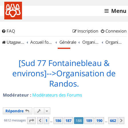
Menu
FAQ
Inscription
Connexion
UtagawaVTT (Randos VTT et VTTAE avec traces GPS)
Accueil forum
Générale
Organisation de sorties & Recherche de partenaires
Organisation de sorties en région Île de France
[Sud 77 Fontainebleau &
environs]-->Organisation de
Randos.
Modérateur :
Modérateurs des Forums
Répondre
Page
188
sur
662
6612 messages
1
186
187
188
189
190
662
Précédent
S
…
…