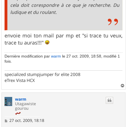
cela doit corespondre à ce que je recherche. Du
ludique et du roulant.
envoie moi ton mail par mp et "si trace tu veux,
trace tu auras!!!"
Dernière modification par
warm
le 27 oct. 2009, 18:58, modifié 1
fois.
specialized stumpjumper fsr elite 2008
eTrex Vista HCX
a
u
warm
t
Utagawiste
gourou
M
27 oct. 2009, 18:18
e