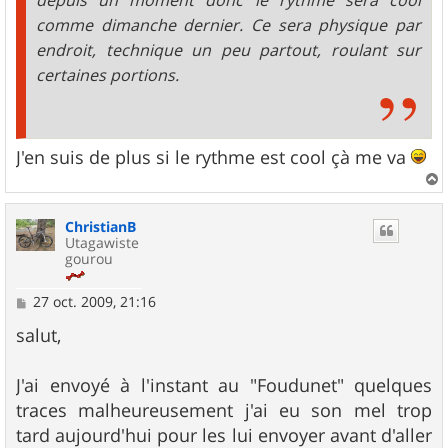
comme dimanche dernier. Ce sera physique par
endroit, technique un peu partout, roulant sur
certaines portions.
J'en suis de plus si le rythme est cool çà me va
a
u
ChristianB
t
Utagawiste
gourou
M
27 oct. 2009, 21:16
e
s
salut,
s
a
g
J'ai envoyé à l'instant au "Foudunet" quelques
e
traces malheureusement j'ai eu son mel trop
tard aujourd'hui pour les lui envoyer avant d'aller