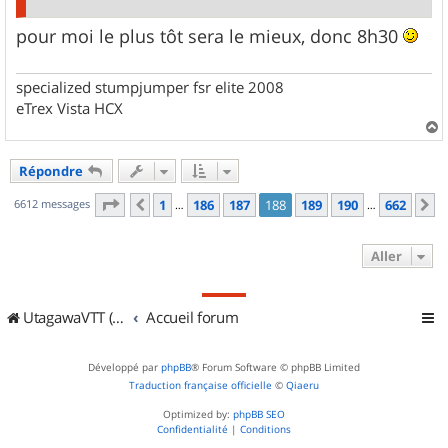
pour moi le plus tôt sera le mieux, donc 8h30
specialized stumpjumper fsr elite 2008
eTrex Vista HCX
a
u
Répondre
t
Page
188
sur
662
6612 messages
1
186
187
188
189
190
662
Précédent
S
…
…
Aller
UtagawaVTT (Randos VTT et VTTAE avec traces GPS)
Accueil forum
Développé par
phpBB
® Forum Software © phpBB Limited
Traduction française officielle
©
Qiaeru
Optimized by:
phpBB SEO
Confidentialité
|
Conditions