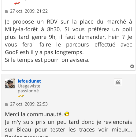
M
27 oct. 2009, 21:22
e
s
Je propose un RDV sur la place du marché à
s
Milly-la-forêt à 8h30. Si vous préférez un poil
a
g
plus tard genre 9h, il faut demander, hein ? Je
e
vous ferai faire le parcours effectué avec
GodFlesh il y a pas longtemps.
Si le temps est pourri on avisera.
a
u
lefoudunet
t
Utagawiste
passionné
M
27 oct. 2009, 22:53
e
s
Merci la communauté.
s
Je m'y suis pris un peu tard donc je reviendrais
a
g
sur Bleau pour tester les traces voir mieux...
e