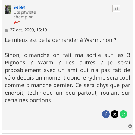
Seb91
Utagawiste
champion
M
27 oct. 2009, 15:19
e
s
Le mieux est de la demander à Warm, non ?
s
a
g
Sinon, dimanche on fait ma sortie sur les 3
e
Pignons ? Warm ? Les autres ? Je serai
probablement avec un ami qui n'a pas fait de
vélo depuis un moment donc le rythme sera cool
comme dimanche dernier. Ce sera physique par
endroit, technique un peu partout, roulant sur
certaines portions.
a