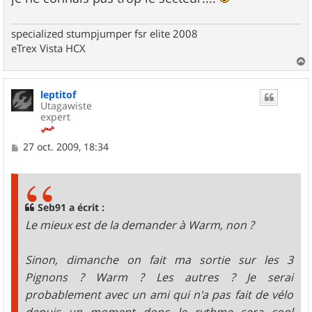
specialized stumpjumper fsr elite 2008
eTrex Vista HCX
a
u
leptitof
t
Utagawiste
expert
M
27 oct. 2009, 18:34
e
s
s
a
g
Seb91 a écrit :
e
Le mieux est de la demander à Warm, non ?
Sinon, dimanche on fait ma sortie sur les 3
Pignons ? Warm ? Les autres ? Je serai
probablement avec un ami qui n'a pas fait de vélo
depuis un moment donc le rythme sera cool