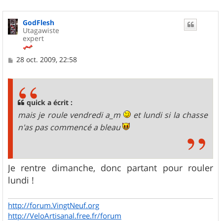
GodFlesh
Utagawiste
expert
M
28 oct. 2009, 22:58
e
s
s
a
g
quick a écrit :
e
mais je roule vendredi a_m
et lundi si la chasse
n'as pas commencé a bleau
Je rentre dimanche, donc partant pour rouler
lundi !
http://forum.VingtNeuf.org
http://VeloArtisanal.free.fr/forum