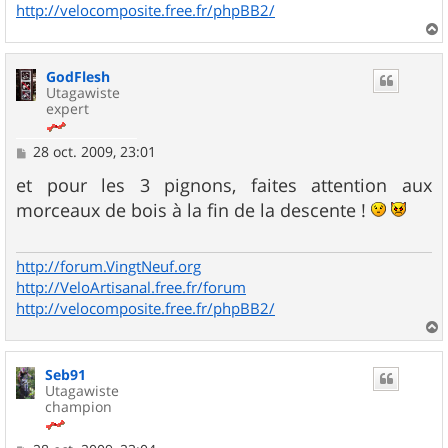
http://velocomposite.free.fr/phpBB2/
a
u
GodFlesh
t
Utagawiste
expert
M
28 oct. 2009, 23:01
e
s
et pour les 3 pignons, faites attention aux
s
morceaux de bois à la fin de la descente !
a
g
e
http://forum.VingtNeuf.org
http://VeloArtisanal.free.fr/forum
http://velocomposite.free.fr/phpBB2/
a
u
Seb91
t
Utagawiste
champion