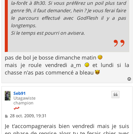
la-forêt à 8h30. Si vous préférez un poil plus tard
genre 9h, il faut demander, hein ? Je vous ferai faire
le parcours effectué avec GodFlesh il y a pas
longtemps.
Si le temps est pourri on avisera.
pas de bol je bosse dimanche matin
mais je roule vendredi a_m
et lundi si la
chasse n'as pas commencé a bleau
a
u
Seb91
t
Utagawiste
champion
M
28 oct. 2009, 19:31
e
s
Je t'accompagnerais bien vendredi mais je suis
s
en phase de reprise alors tu te ferais chier avec