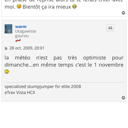
a
g
moi.
Bientôt ça ira mieux
e
a
u
warm
t
Utagawiste
gourou
M
28 oct. 2009, 20:01
e
s
la météo n'est pas très optimiste pour
s
dimanche...en même temps c'est le 1 novembre
a
g
e
specialized stumpjumper fsr elite 2008
eTrex Vista HCX
a
u
t