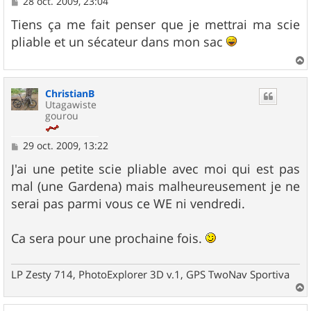
M
28 oct. 2009, 23:04
e
s
Tiens ça me fait penser que je mettrai ma scie
s
pliable et un sécateur dans mon sac
a
g
e
a
u
ChristianB
t
Utagawiste
gourou
M
29 oct. 2009, 13:22
e
s
J'ai une petite scie pliable avec moi qui est pas
s
mal (une Gardena) mais malheureusement je ne
a
g
serai pas parmi vous ce WE ni vendredi.
e
Ca sera pour une prochaine fois.
LP Zesty 714, PhotoExplorer 3D v.1, GPS TwoNav Sportiva
a
u