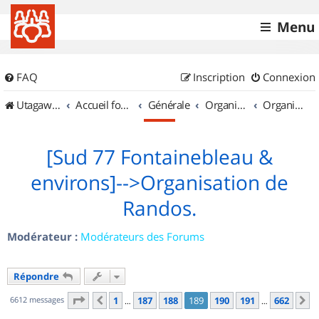
Menu
FAQ
Inscription
Connexion
UtagawaVTT (Randos VTT et VTTAE avec traces GPS)
Accueil forum
Générale
Organisation de sorties & Recherche de partenaires
Organisation de sorties en région Île de France
[Sud 77 Fontainebleau &
environs]-->Organisation de
Randos.
Modérateur :
Modérateurs des Forums
Répondre
Page
189
sur
662
6612 messages
1
187
188
189
190
191
662
Précédent
S
…
…