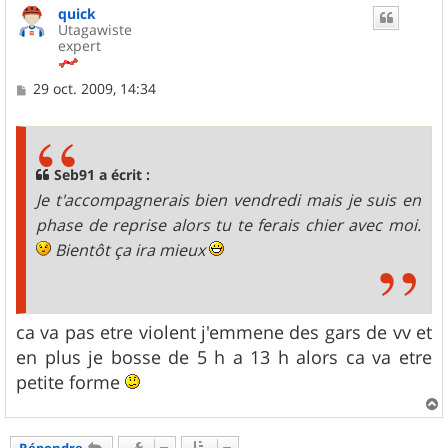
quick
t
Utagawiste
expert
M
29 oct. 2009, 14:34
e
s
s
a
g
Seb91 a écrit :
e
Je t'accompagnerais bien vendredi mais je suis en
phase de reprise alors tu te ferais chier avec moi.
Bientôt ça ira mieux
ca va pas etre violent j'emmene des gars de vv et
en plus je bosse de 5 h a 13 h alors ca va etre
petite forme
a
u
Répondre