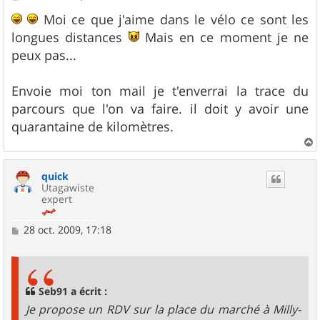
e
s
Moi ce que j'aime dans le vélo ce sont les
s
longues distances
Mais en ce moment je ne
a
g
peux pas...
e
Envoie moi ton mail je t'enverrai la trace du
parcours que l'on va faire. il doit y avoir une
quarantaine de kilomètres.
a
u
quick
t
Utagawiste
expert
M
28 oct. 2009, 17:18
e
s
s
a
g
Seb91 a écrit :
e
Je propose un RDV sur la place du marché à Milly-