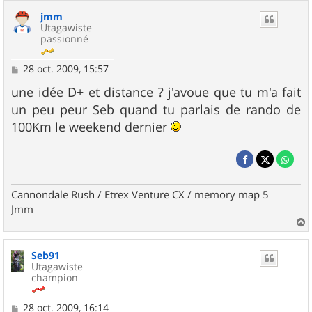
jmm
Utagawiste
passionné
M
28 oct. 2009, 15:57
e
s
une idée D+ et distance ? j'avoue que tu m'a fait
s
un peu peur Seb quand tu parlais de rando de
a
g
100Km le weekend dernier
e
Cannondale Rush / Etrex Venture CX / memory map 5
Jmm
a
u
Seb91
t
Utagawiste
champion
M
28 oct. 2009, 16:14