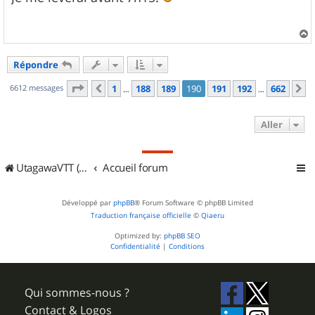
s
a
g
e
a
u
Répondre
t
Page
190
sur
662
6612 messages
1
188
189
190
191
192
662
Précédent
S
…
…
Aller
UtagawaVTT (Randos VTT et VTTAE avec traces GPS)
Accueil forum
Développé par
phpBB
® Forum Software © phpBB Limited
Traduction française officielle
©
Qiaeru
Optimized by:
phpBB SEO
Confidentialité
|
Conditions
Qui sommes-nous ?
Contact & Logos