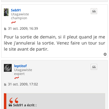
e
a
u
Seb91
t
Utagawiste
champion
M
31 oct. 2009, 16:39
e
s
Pour la sortie de demain, si il pleut quand je me
s
lève j'annulerai la sortie. Venez faire un tour sur
a
g
le site avant de partir.
e
a
u
leptitof
t
Utagawiste
expert
M
31 oct. 2009, 17:02
e
s
s
a
g
Seb91 a écrit :
e