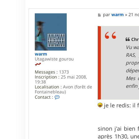
M
par
warm
»
21 no
e
s
s
a
g
Chr
e
Vu war
warm
RAS, 
Utagawiste gourou
propr
dépen
Messages :
1373
Inscription :
25 mai 2008,
Mes d
19:38
enfin
Localisation :
Avon (forêt de
Fontainebleau)
C
Contact :
o
je le redis: il
n
t
a
c
t
sinon j'ai bien
e
après 1h30, une
r