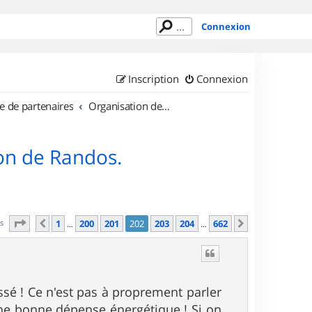
Connexion
Inscription
Connexion
e de partenaires
Organisation de sorties en région Île de France
on de Randos.
Page
202
sur
662
es
1
200
201
202
203
204
662
Précédent
Suivant
…
…
sé ! Ce n'est pas à proprement parler
 une bonne dépense énergétique ! Si on