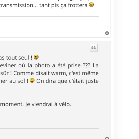
ransmission... tant pis ça frottera
H
a
u
t
as tout seul !
viner où la photo a été prise ??? La
st sûr ! Comme disait warm, c'est même
her au sol !
On dira que c'était juste
 moment. Je viendrai à vélo.
H