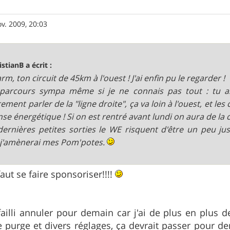
v. 2009, 20:03
istianB a écrit :
m, ton circuit de 45km à l'ouest ! J'ai enfin pu le regarder !
parcours sympa même si je ne connais pas tout : tu as
ement parler de la "ligne droite", ça va loin à l'ouest, et 
se énergétique ! Si on est rentré avant lundi on aura de la c
ernières petites sorties le WE risquent d'être un peu j
 j'amènerai mes Pom'potes.
 faut se faire sponsoriser!!!!
 failli annuler pour demain car j'ai de plus en plus 
 purge et divers réglages, ça devrait passer pour de