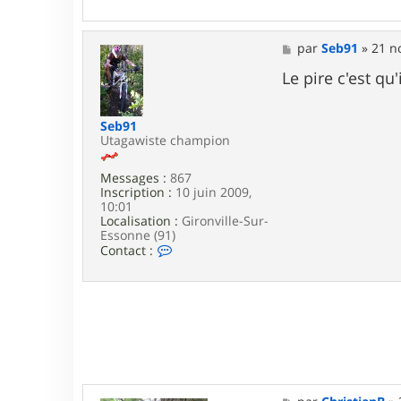
g
o
m
a
M
par
Seb91
»
21 n
e
s
Le pire c'est qu
s
a
g
Seb91
e
Utagawiste champion
Messages :
867
Inscription :
10 juin 2009,
10:01
Localisation :
Gironville-Sur-
Essonne (91)
C
Contact :
o
n
t
a
c
t
e
r
S
e
M