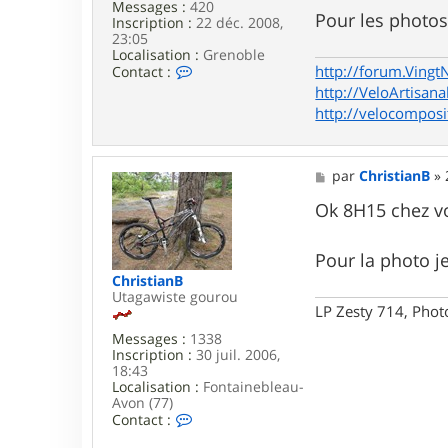
s
Messages :
420
Pour les photos
t
Inscription :
22 déc. 2008,
i
23:05
a
Localisation :
Grenoble
n
C
http://forum.Vingt
Contact :
B
o
http://VeloArtisana
n
http://velocomposi
t
a
c
t
M
par
ChristianB
»
e
e
r
s
Ok 8H15 chez vo
G
s
o
a
d
g
Pour la photo je
F
e
l
ChristianB
e
Utagawiste gourou
s
LP Zesty 714, Phot
h
Messages :
1338
Inscription :
30 juil. 2006,
18:43
Localisation :
Fontainebleau-
Avon (77)
C
Contact :
o