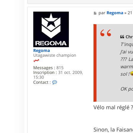
a
c
t
M
par
Regoma
»
21
e
e
r
s
C
s
h
a
r
g
Chr
i
e
T'inq
s
t
Regoma
J'ai 
i
Utagawiste champion
??? L
a
n
warm,
Messages :
815
B
Inscription :
31 oct. 2009,
sol !
15:30
C
Contact :
o
OK po
n
t
a
c
Vélo mal réglé 
t
e
r
R
Sinon, la Faisan
e