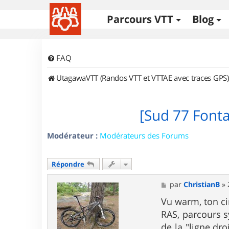
Parcours VTT
Blog
FAQ
UtagawaVTT (Randos VTT et VTTAE avec traces GPS)
[Sud 77 Font
Modérateur :
Modérateurs des Forums
Répondre
M
par
ChristianB
»
e
s
Vu warm, ton cir
s
RAS, parcours s
a
g
de la "ligne dr