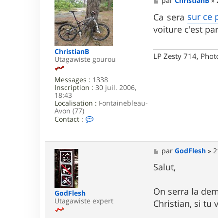
par
ChristianB
»
b
e
9
s
sur ce 
Ca sera
1
s
voiture c'est p
a
g
e
ChristianB
LP Zesty 714, Phot
Utagawiste gourou
Messages :
1338
Inscription :
30 juil. 2006,
18:43
Localisation :
Fontainebleau-
Avon (77)
C
Contact :
o
n
t
a
M
par
GodFlesh
»
2
c
e
t
s
Salut,
e
s
r
a
C
g
On serra la dem
GodFlesh
h
e
Utagawiste expert
Christian, si tu
r
i