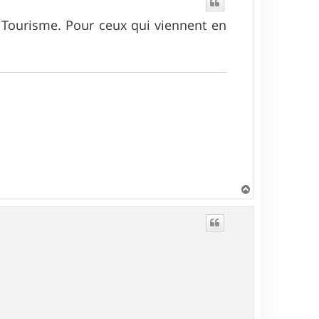
du Tourisme. Pour ceux qui viennent en
H
a
u
t