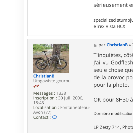
w
sérieusement ens
a
r
m
specialized stumpj
eTrex Vista HCX
M
par
ChristianB
»
e
s
T'inquiètes, côt
s
J'ai vu Godfle
a
g
seule chose que
e
ChristianB
de la provoc pou
Utagawiste gourou
pour la photo.
Messages :
1338
Inscription :
30 juil. 2006,
OK pour 8H30 à 
18:43
Localisation :
Fontainebleau-
Avon (77)
Dernière modificatio
C
Contact :
o
n
LP Zesty 714, Phot
t