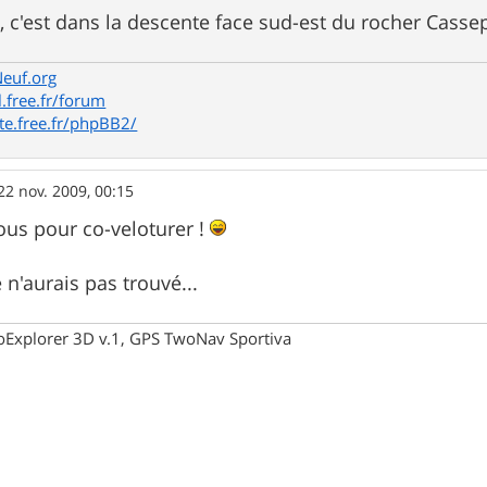
, c'est dans la descente face sud-est du rocher Cass
Neuf.org
l.free.fr/forum
te.free.fr/phpBB2/
22 nov. 2009, 00:15
us pour co-veloturer !
 n'aurais pas trouvé...
oExplorer 3D v.1, GPS TwoNav Sportiva