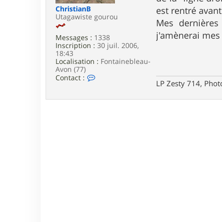
e
ChristianB
est rentré avant
Utagawiste gourou
Mes dernières 
j'amènerai mes
Messages :
1338
Inscription :
30 juil. 2006,
18:43
Localisation :
Fontainebleau-
Avon (77)
C
Contact :
LP Zesty 714, Phot
o
n
t
a
c
t
e
r
C
h
r
i
s
t
i
a
n
B