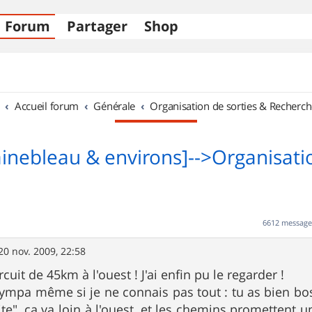
Forum
Partager
Shop
Accueil forum
Générale
Organisation de sorties & Recherch
ainebleau & environs]-->Organisati
6612 messag
20 nov. 2009, 22:58
cuit de 45km à l'ouest ! J'ai enfin pu le regarder !
ympa même si je ne connais pas tout : tu as bien bos
oite", ça va loin à l'ouest, et les chemins promettent