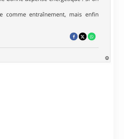
ste comme entraînement, mais enfin
H
a
u
t