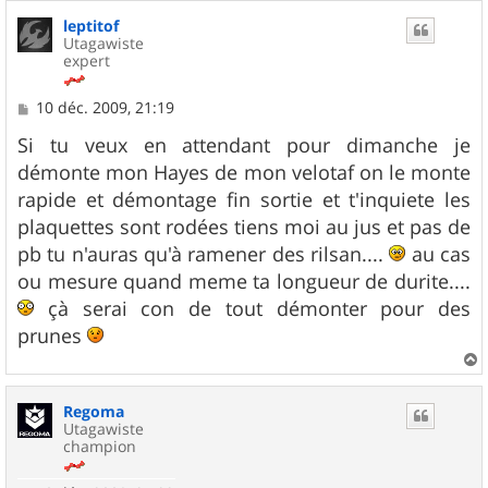
u
leptitof
t
Utagawiste
expert
M
10 déc. 2009, 21:19
e
s
Si tu veux en attendant pour dimanche je
s
démonte mon Hayes de mon velotaf on le monte
a
g
rapide et démontage fin sortie et t'inquiete les
e
plaquettes sont rodées tiens moi au jus et pas de
pb tu n'auras qu'à ramener des rilsan....
au cas
ou mesure quand meme ta longueur de durite....
çà serai con de tout démonter pour des
prunes
a
u
Regoma
t
Utagawiste
champion