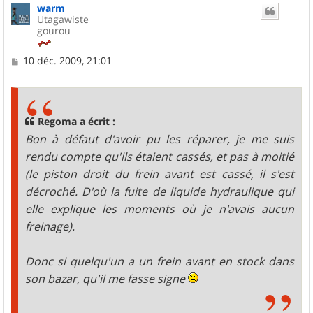
warm
Utagawiste
gourou
M
10 déc. 2009, 21:01
e
s
s
a
g
Regoma a écrit :
e
Bon à défaut d'avoir pu les réparer, je me suis
rendu compte qu'ils étaient cassés, et pas à moitié
(le piston droit du frein avant est cassé, il s'est
décroché. D'où la fuite de liquide hydraulique qui
elle explique les moments où je n'avais aucun
freinage).
Donc si quelqu'un a un frein avant en stock dans
son bazar, qu'il me fasse signe