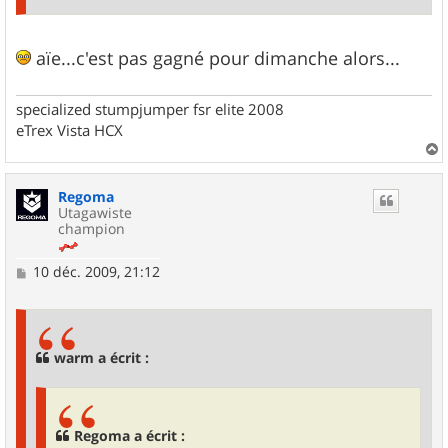
aïe...c'est pas gagné pour dimanche alors...
specialized stumpjumper fsr elite 2008
eTrex Vista HCX
a
u
Regoma
t
Utagawiste
champion
M
10 déc. 2009, 21:12
e
s
s
a
g
warm a écrit :
e
Regoma a écrit :