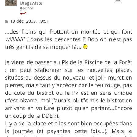
Utagawiste
gourou
M
10 déc. 2009, 19:51
e
s
...des freins qui frottent en montée et qui font
s
wiiiiiiiiii !
dans les descentes ? Bon on n'est pas
a
g
très gentils de se moquer là...
e
Je viens de passer au Pk de la Piscine de la Forêt
: on peut stationner sur les nouvelles places
situées au-dessus du nouveau -et joli- muret en
pierres, mais faut y accéder par le feu rouge, pas
du côté du bistrot où le Pk est en sens unique
(c'est bizarre, moi j'aurais plutôt mis le bistrot en
arrivant en voiture plutôt qu'en partant...Encore
un coup de la DDE ?).
Il y a de la place et elles sont bien occupées dans
la journée (et payantes cette fois...). Mais le