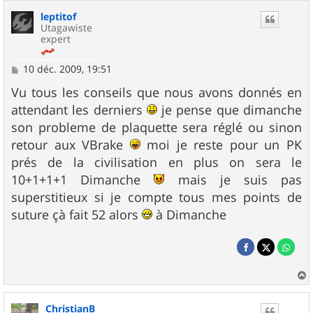
leptitof
Utagawiste
expert
M
10 déc. 2009, 19:51
e
s
Vu tous les conseils que nous avons donnés en
s
attendant les derniers
je pense que dimanche
a
g
son probleme de plaquette sera réglé ou sinon
e
retour aux VBrake
moi je reste pour un PK
prés de la civilisation en plus on sera le
10+1+1+1 Dimanche
mais je suis pas
superstitieux si je compte tous mes points de
suture çà fait 52 alors
à Dimanche
a
u
ChristianB
t