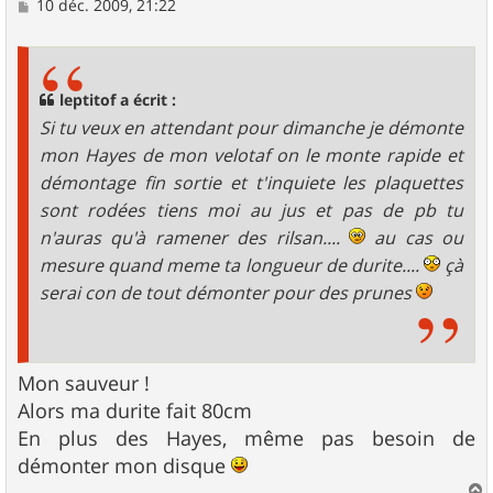
M
10 déc. 2009, 21:22
e
s
s
a
g
leptitof a écrit :
e
Si tu veux en attendant pour dimanche je démonte
mon Hayes de mon velotaf on le monte rapide et
démontage fin sortie et t'inquiete les plaquettes
sont rodées tiens moi au jus et pas de pb tu
n'auras qu'à ramener des rilsan....
au cas ou
mesure quand meme ta longueur de durite....
çà
serai con de tout démonter pour des prunes
Mon sauveur !
Alors ma durite fait 80cm
En plus des Hayes, même pas besoin de
démonter mon disque