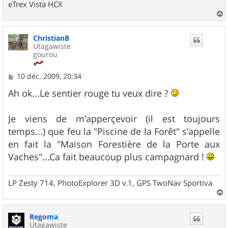
eTrex Vista HCX
a
u
ChristianB
t
Utagawiste
gourou
M
10 déc. 2009, 20:34
e
s
Ah ok...Le sentier rouge tu veux dire ?
s
a
g
Je viens de m'apperçevoir (il est toujours
e
temps...) que feu la "Piscine de la Forêt" s'appelle
en fait la "Maison Forestière de la Porte aux
Vaches"...Ca fait beaucoup plus campagnard !
LP Zesty 714, PhotoExplorer 3D v.1, GPS TwoNav Sportiva
a
u
Regoma
t
Utagawiste