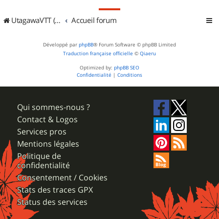
UtagawaVTT (Randos VTT et VTTAE avec traces GPS)
Accueil forum
Développé par
phpBB
® Forum Software © phpBB Limited
Traduction française officielle
©
Qiaeru
Optimized by:
phpBB SEO
Confidentialité
|
Conditions
Qui sommes-nous ?
Contact & Logos
Services pros
Mentions légales
Politique de
confidentialité
Consentement / Cookies
Stats des traces GPX
Status des services