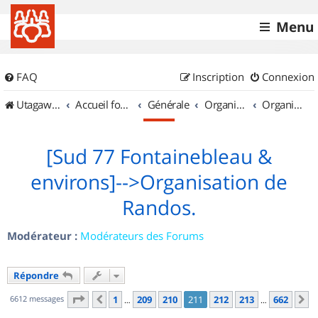
Menu
FAQ
Inscription
Connexion
UtagawaVTT (Randos VTT et VTTAE avec traces GPS)
Accueil forum
Générale
Organisation de sorties & Recherche de partenaires
Organisation de sorties en région Île de France
[Sud 77 Fontainebleau &
environs]-->Organisation de
Randos.
Modérateur :
Modérateurs des Forums
Répondre
Page
211
sur
662
6612 messages
1
209
210
211
212
213
662
Précédent
S
…
…