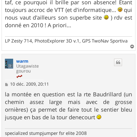
taf, ce pourquoi il brille par son absence! Etant
toujours accroc de VTT (et d'informatique...
qui
nous vaut d'ailleurs son superbe site
) rdv est
donné en 2010 ! A priori...
LP Zesty 714, PhotoExplorer 3D v.1, GPS TwoNav Sportiva
a
u
warm
t
Utagawiste
gourou
M
10 déc. 2009, 20:11
e
s
la montée en question est la rte Baudrillard (un
s
chemin assez large mais avec de grosse
a
g
ornières) ça permet de faire tout le sentier bleu
e
jusque en bas de la tour denecourt
specialized stumpjumper fsr elite 2008