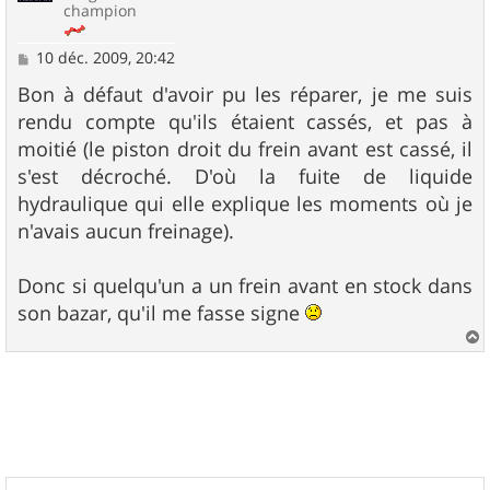
champion
M
10 déc. 2009, 20:42
e
s
Bon à défaut d'avoir pu les réparer, je me suis
s
rendu compte qu'ils étaient cassés, et pas à
a
g
moitié (le piston droit du frein avant est cassé, il
e
s'est décroché. D'où la fuite de liquide
hydraulique qui elle explique les moments où je
n'avais aucun freinage).
Donc si quelqu'un a un frein avant en stock dans
son bazar, qu'il me fasse signe
a
u
t