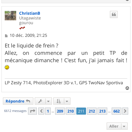
a
u
ChristianB
t
Utagawiste
gourou
M
10 déc. 2009, 21:25
e
s
Et le liquide de frein ?
s
Allez, on commence par un petit TP de
a
g
mécanique dimanche ! C'est fun, j'ai jamais fait !
e
LP Zesty 714, PhotoExplorer 3D v.1, GPS TwoNav Sportiva
a
u
Répondre
t
Page
211
sur
662
6612 messages
1
209
210
211
212
213
662
Précédent
S
…
…
Aller