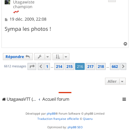
Utagawiste
champion
M
19 déc. 2009, 22:08
e
s
Sympa les photos !
s
a
g
e
a
u
Répondre
t
Page
216
sur
662
6612 messages
1
214
215
216
217
218
662
Précédent
S
…
…
Aller
UtagawaVTT (Randos VTT et VTTAE avec traces GPS)
Accueil forum
Développé par
phpBB
® Forum Software © phpBB Limited
Traduction française officielle
©
Qiaeru
Optimized by:
phpBB SEO