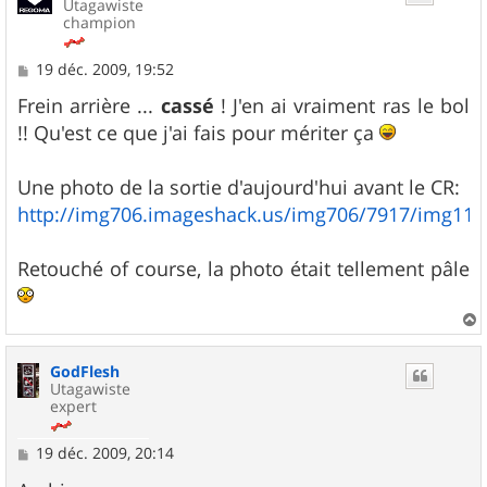
Utagawiste
champion
M
19 déc. 2009, 19:52
e
s
Frein arrière ...
cassé
! J'en ai vraiment ras le bol
s
!! Qu'est ce que j'ai fais pour mériter ça
a
g
e
Une photo de la sortie d'aujourd'hui avant le CR:
http://img706.imageshack.us/img706/7917/img111
Retouché of course, la photo était tellement pâle
a
u
GodFlesh
t
Utagawiste
expert
M
19 déc. 2009, 20:14
e
s