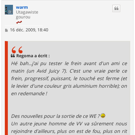
warm
Utagawiste
gourou
M
16 déc. 2009, 18:40
e
s
s
a
g
Regoma a écrit :
e
Hé bah...j'ai pu tester le frein avant d'un ami ce
matin (un Avid Juicy 7). C'est une vraie perle ce
frein, progressif, puissant, le touché est ferme (et
le levier d'une couleur gris aluminium horrible); on
en redemande !
Des nouvelles pour la sortie de ce WE ?
Un autre jeune homme de VV va sûrement nous
rejoindre d'ailleurs, plus on est de fou, plus on rit