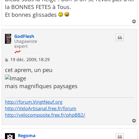
la BONNES FETES à Tous.
Et bonnes glissades
a
u
GodFlesh
t
Utagawiste
expert
M
19 déc. 2009, 18:29
e
s
cet aprem, un peu
s
a
g
mais magnifiques paysages
e
http://forum.VingtNeuf.org
http://VeloArtisanal.free.fr/forum
http://velocomposite.free.fr/phpBB2/
a
u
Regoma
t