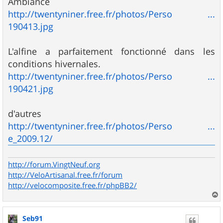
Ambiance
s
http://twentyniner.free.fr/photos/Perso ...
a
g
190413.jpg
e
L'alfine a parfaitement fonctionné dans les
conditions hivernales.
http://twentyniner.free.fr/photos/Perso ...
190421.jpg
d'autres
http://twentyniner.free.fr/photos/Perso ...
e_2009.12/
http://forum.VingtNeuf.org
http://VeloArtisanal.free.fr/forum
http://velocomposite.free.fr/phpBB2/
a
u
Seb91
t