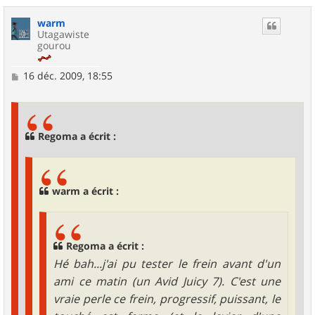
u
warm
t
Utagawiste
gourou
M
16 déc. 2009, 18:55
e
s
s
a
g
Regoma a écrit :
e
warm a écrit :
Regoma a écrit :
Hé bah...j'ai pu tester le frein avant d'un
ami ce matin (un Avid Juicy 7). C'est une
vraie perle ce frein, progressif, puissant, le