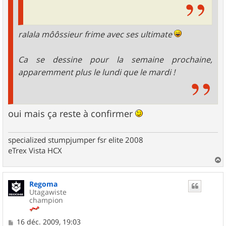
ralala môôssieur frime avec ses ultimate
Ca se dessine pour la semaine prochaine,
apparemment plus le lundi que le mardi !
oui mais ça reste à confirmer
specialized stumpjumper fsr elite 2008
eTrex Vista HCX
a
u
Regoma
t
Utagawiste
champion
M
16 déc. 2009, 19:03