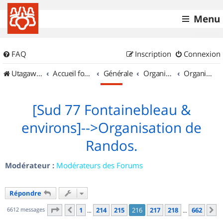
Menu
FAQ
Inscription
Connexion
UtagawaVTT (Randos VTT et VTTAE avec traces GPS)
Accueil forum
Générale
Organisation de sorties & Recherche de partenaires
Organisation de sorties en région Île de France
[Sud 77 Fontainebleau &
environs]-->Organisation de
Randos.
Modérateur :
Modérateurs des Forums
Répondre
Page
216
sur
662
6612 messages
1
214
215
216
217
218
662
Précédent
S
…
…