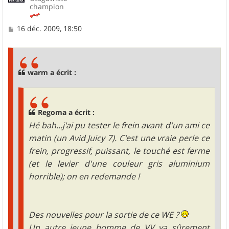
champion
M
16 déc. 2009, 18:50
e
s
s
a
g
warm a écrit :
e
Regoma a écrit :
Hé bah...j'ai pu tester le frein avant d'un ami ce
matin (un Avid Juicy 7). C'est une vraie perle ce
frein, progressif, puissant, le touché est ferme
(et le levier d'une couleur gris aluminium
horrible); on en redemande !
Des nouvelles pour la sortie de ce WE ?
Un autre jeune homme de VV va sûrement