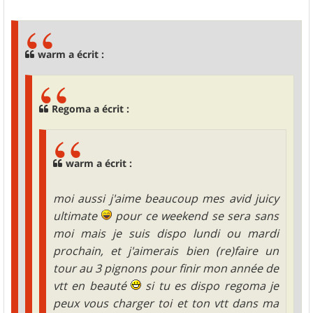
e
s
s
a
g
warm a écrit :
e
Regoma a écrit :
warm a écrit :
moi aussi j'aime beaucoup mes avid juicy
ultimate
pour ce weekend se sera sans
moi mais je suis dispo lundi ou mardi
prochain, et j'aimerais bien (re)faire un
tour au 3 pignons pour finir mon année de
vtt en beauté
si tu es dispo regoma je
peux vous charger toi et ton vtt dans ma