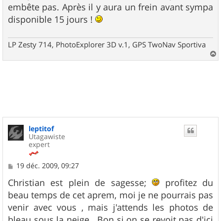
embête pas. Après il y aura un frein avant sympa
disponible 15 jours !
LP Zesty 714, PhotoExplorer 3D v.1, GPS TwoNav Sportiva
a
u
t
leptitof
Utagawiste
expert
M
19 déc. 2009, 09:27
e
s
Christian est plein de sagesse;
profitez du
s
beau temps de cet aprem, moi je ne pourrais pas
a
g
venir avec vous , mais j'attends les photos de
e
bleau sous la neige . Bon si on se revoit pas d'ici