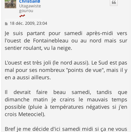
ChristianB
t
Utagawiste
gourou
M
18 déc. 2009, 23:04
e
s
Je suis partant pour samedi après-midi vers
s
l'ouest de Fontainebleau ou au nord mais sur
a
g
sentier roulant, vu la neige.
e
L'ouest est très joli (le nord aussi). Le Sud est pas
mal pour ses nombreux "points de vue", mais il y
en a aussi ailleurs.
Il devrait faire beau samedi, tandis que
dimanche matin je crains le mauvais temps
possible (pluie à températures négatives si j'en
crois Meteociel).
Bref je me décide d'ici samedi midi si ça ne vous