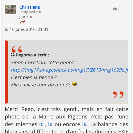
ChristianB
Utagawiste
gourou
M
16 janv. 2010, 21:31
e
s
s
a
g
Regoma a écrit :
e
Sinon Christian, cette photo:
http://img17.imageshack.us/img17/2619/img1099e.jpg
C'est bien la tienne ?
Elle a fait le tour du monde
Merci Rego, c'est très gentil, mais en fait cette
photo de la Marre aux Pigeons n'est pas l'une
ici
là
là
des miennes
,
ou encore
. La balance des
blancs est différente, et d'après les données EXIF