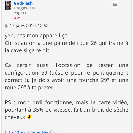
GodFlesh
t
Utagawiste
expert
M
17 janv. 2010, 12:52
e
s
yep, pas mon appareil ça
s
Christian on à une paire de roue 26 qui traine à
a
g
la cave si ça te dit.
e
Ca serait aussi l'occasion de tester une
configuration 69 (désolé pour le politiquement
correct !). Je dois avoir une fourche 29" et une
roue 29" à te preter.
PS : mon ordi fonctionne, mais la carte vidéo,
pourtant à 35% de vitesse, fait un bruit de sèche
cheveux
http://forum.VingtNeuf.org