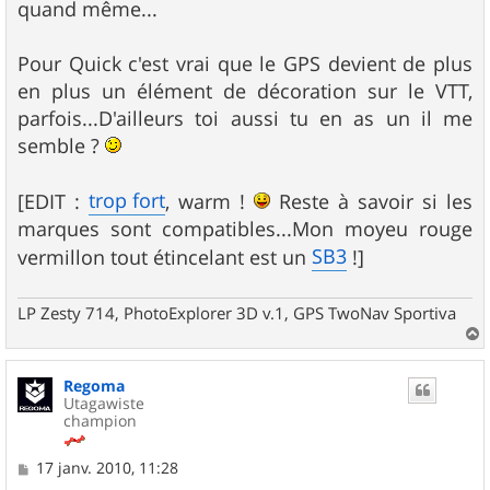
quand même...
Pour Quick c'est vrai que le GPS devient de plus
en plus un élément de décoration sur le VTT,
parfois...D'ailleurs toi aussi tu en as un il me
semble ?
trop fort
[EDIT :
, warm !
Reste à savoir si les
marques sont compatibles...Mon moyeu rouge
SB3
vermillon tout étincelant est un
!]
LP Zesty 714, PhotoExplorer 3D v.1, GPS TwoNav Sportiva
a
u
Regoma
t
Utagawiste
champion
M
17 janv. 2010, 11:28
e