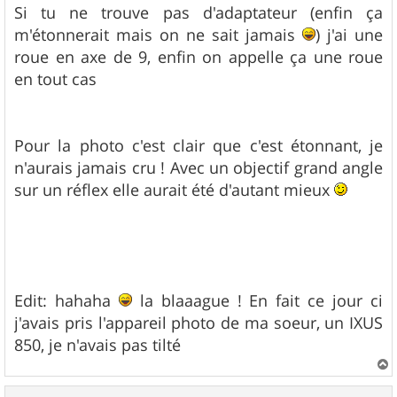
s
Si tu ne trouve pas d'adaptateur (enfin ça
s
m'étonnerait mais on ne sait jamais
) j'ai une
a
g
roue en axe de 9, enfin on appelle ça une roue
e
en tout cas
Pour la photo c'est clair que c'est étonnant, je
n'aurais jamais cru ! Avec un objectif grand angle
sur un réflex elle aurait été d'autant mieux
Edit: hahaha
la blaaague ! En fait ce jour ci
j'avais pris l'appareil photo de ma soeur, un IXUS
850, je n'avais pas tilté
a
u