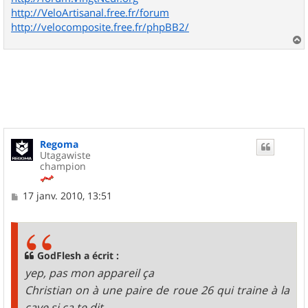
http://VeloArtisanal.free.fr/forum
http://velocomposite.free.fr/phpBB2/
a
u
t
Regoma
Utagawiste
champion
M
17 janv. 2010, 13:51
e
s
s
a
g
GodFlesh a écrit :
e
yep, pas mon appareil ça
Christian on à une paire de roue 26 qui traine à la
cave si ça te dit.