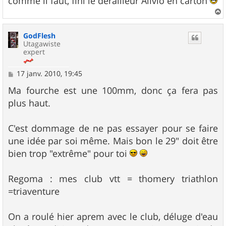
comme il faut, fini le dérailleur Alivio en carton
a
u
GodFlesh
t
Utagawiste
expert
M
17 janv. 2010, 19:45
e
s
Ma fourche est une 100mm, donc ça fera pas
s
plus haut.
a
g
e
C'est dommage de ne pas essayer pour se faire
une idée par soi même. Mais bon le 29" doit être
bien trop "extrême" pour toi
Regoma : mes club vtt = thomery triathlon
=triaventure
On a roulé hier aprem avec le club, déluge d'eau