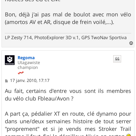
Bon, déjà j'ai pas mal de boulot avec mon vélo
(amortos AV et AR, disque de frein voilé,...).
LP Zesty 714, PhotoExplorer 3D v.1, GPS TwoNav Sportiva
a
u
Regoma
t
Utagawiste
champion
M
17 janv. 2010, 17:17
e
s
Au fait, certains d'entre vous sont ils membres
s
du vélo club Fbleau/Avon ?
a
g
e
A part ça, pédalier XT en route, clé dynamo pour
dans une/deux semaines histoire de tout serrer
"proprement" et si je vends mes Stroker Trail