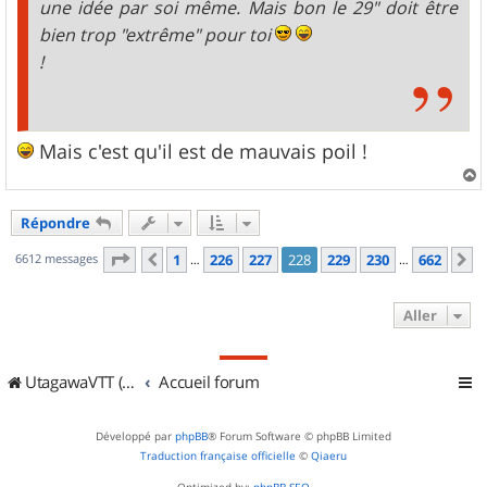
une idée par soi même. Mais bon le 29" doit être
bien trop "extrême" pour toi
!
Mais c'est qu'il est de mauvais poil !
a
u
Répondre
t
Page
228
sur
662
6612 messages
1
226
227
228
229
230
662
Précédent
S
…
…
Aller
UtagawaVTT (Randos VTT et VTTAE avec traces GPS)
Accueil forum
Développé par
phpBB
® Forum Software © phpBB Limited
Traduction française officielle
©
Qiaeru