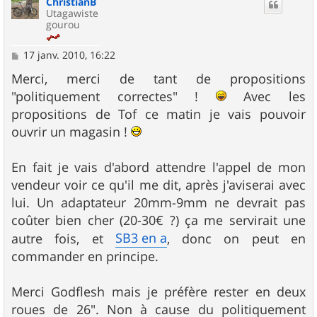
ChristianB
t
Utagawiste
gourou
M
17 janv. 2010, 16:22
e
s
Merci, merci de tant de propositions
s
"politiquement correctes" !
Avec les
a
g
propositions de Tof ce matin je vais pouvoir
e
ouvrir un magasin !
En fait je vais d'abord attendre l'appel de mon
vendeur voir ce qu'il me dit, après j'aviserai avec
lui. Un adaptateur 20mm-9mm ne devrait pas
coûter bien cher (20-30€ ?) ça me servirait une
SB3 en a
autre fois, et
, donc on peut en
commander en principe.
Merci Godflesh mais je préfère rester en deux
roues de 26". Non à cause du politiquement