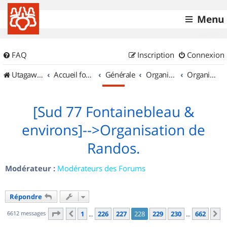
Menu
FAQ
Inscription
Connexion
UtagawaVTT (Randos VTT et VTTAE avec traces GPS)
Accueil forum
Générale
Organisation de sorties & Recherche de partenaires
Organisation de sorties en région Île de France
[Sud 77 Fontainebleau &
environs]-->Organisation de
Randos.
Modérateur :
Modérateurs des Forums
Répondre
Page
228
sur
662
6612 messages
1
226
227
228
229
230
662
Précédent
S
…
…