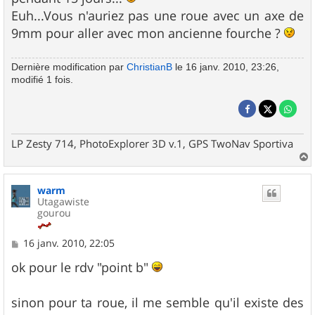
Euh...Vous n'auriez pas une roue avec un axe de
9mm pour aller avec mon ancienne fourche ?
Dernière modification par
ChristianB
le 16 janv. 2010, 23:26,
modifié 1 fois.
LP Zesty 714, PhotoExplorer 3D v.1, GPS TwoNav Sportiva
a
u
warm
t
Utagawiste
gourou
M
16 janv. 2010, 22:05
e
s
ok pour le rdv "point b"
s
a
g
sinon pour ta roue, il me semble qu'il existe des
e