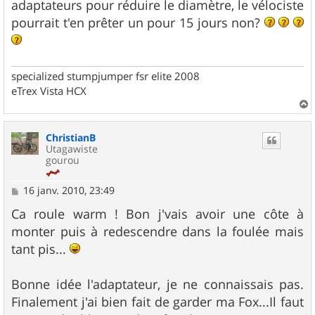
adaptateurs pour réduire le diamètre, le vélociste
pourrait t'en prêter un pour 15 jours non?
specialized stumpjumper fsr elite 2008
eTrex Vista HCX
a
u
ChristianB
t
Utagawiste
gourou
M
16 janv. 2010, 23:49
e
s
Ca roule warm ! Bon j'vais avoir une côte à
s
monter puis à redescendre dans la foulée mais
a
g
tant pis...
e
Bonne idée l'adaptateur, je ne connaissais pas.
Finalement j'ai bien fait de garder ma Fox...Il faut