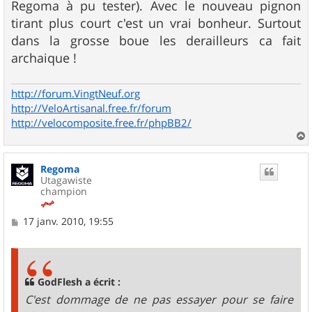
Regoma à pu tester). Avec le nouveau pignon
tirant plus court c'est un vrai bonheur. Surtout
dans la grosse boue les derailleurs ca fait
archaique !
http://forum.VingtNeuf.org
http://VeloArtisanal.free.fr/forum
http://velocomposite.free.fr/phpBB2/
a
u
Regoma
t
Utagawiste
champion
M
17 janv. 2010, 19:55
e
s
s
a
g
GodFlesh a écrit :
e
C'est dommage de ne pas essayer pour se faire